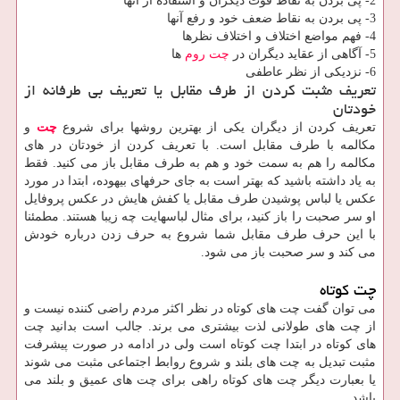
2- پی بردن به نقاط قوت دیگران و استفاده از آنها
3- پی بردن به نقاط ضعف خود و رفع آنها
4- فهم مواضع اختلاف و اختلاف نظرها
5- آگاهی از عقاید دیگران در
چت روم
ها
6- نزدیکی از نظر عاطفی
تعریف مثبت کردن از طرف مقابل یا تعریف بی طرفانه از
خودتان
تعریف کردن از دیگران یکی از بهترین روشها برای شروع
چت
و
مکالمه با طرف مقابل است. با تعریف کردن از خودتان در های
مکالمه را هم به سمت خود و هم به طرف مقابل باز می کنید. فقط
به یاد داشته باشید که بهتر است به جای حرفهای بیهوده، ابتدا در مورد
عکس یا لباس پوشیدن طرف مقابل یا کفش هایش در عکس پروفایل
او سر صحبت را باز کنید، برای مثال لباسهایت چه زیبا هستند. مطمئنا
با این حرف طرف مقابل شما شروع به حرف زدن درباره خودش
می کند و سر صحبت باز می شود.
چت کوتاه
می توان گفت چت های کوتاه در نظر اکثر مردم راضی کننده نیست و
از چت های طولانی لذت بیشتری می برند. جالب است بدانید چت
های کوتاه در ابتدا چت کوتاه است ولی در ادامه در صورت پیشرفت
مثبت تبدیل به چت های بلند و شروع روابط اجتماعی مثبت می شوند
یا بعبارت دیگر چت های کوتاه راهی برای چت های عمیق و بلند می
باشد.