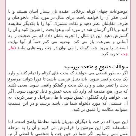
موضوعات چتهای کوتاه برخلاف عقیده تان بسیار آسان هستند و با
کمی فکر آن را خواهید یافت. برای مثال در مورد غذای دلخواهتان و
طرف مقابلتان نظر دهید و نکات مشترک آنها را با یکدیگر مقایسه
کنید و یا اگر گرمتان شد در مورد آب و هوا بحث را شروع کنید و آن را
گسترش دهید. این دو مثال را تجربه نشان داده که سر صحبت را به
آسانی و بسرعت باز می کند. توصیه می کنم حتماً از آنها نهایت
استفاده را ببرید. چت کوتاه را می توان در چت روم هایی مانند
دلناز
چت
تجربه کرد.
سوالات متنوع و متعدد بپرسید
اگر به طور قطعی می خواهید که بحث های کوتاه را تمام کنید و وارد
یک بحث واقعی شوید، باید دنبال فرصت باشید تا فورا بتوانید موضوع
بحث را تغییر دهید و وارد یک بحث و گفتگو واقعی شوید. سعی نکنید
که بدون هیچ مقدمه ای وارد یک بحث عمیق و قابل توجهی شوید، اگر
می خواهید وارد گفتگوی عمیق شوید با طی مراحل و صبر کردن، به
آن قسمتی که مورد دلخواه شما می باشد برسید و در این قسمت
میتوانید مکالمه را عمیق تر کنید.
این مورد که در چت با دیگران مهربان باشید مطمئنا واضح است، اما
متاسفانه اکثرا این موضوع را فراموش می کنیم و آن را به مرحله
عمل نمی رسانیم. اگر شما در حین چت با شخصی با لفظی آرام،