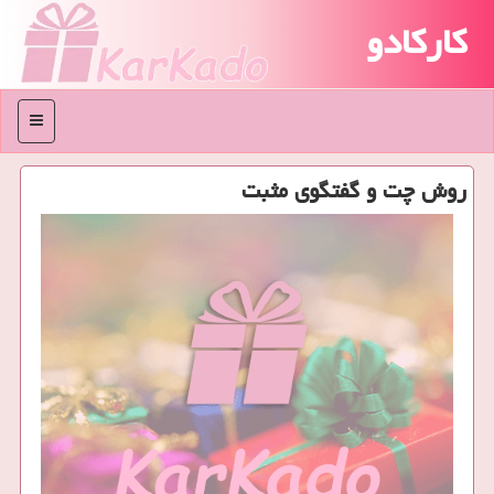
کارکادو
منو
روش چت و گفتگوی مثبت