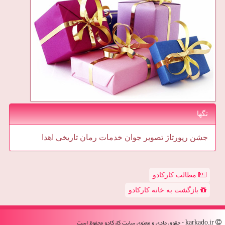
تگها
جشن
رپورتاژ
تصویر
جوان
خدمات
رمان
تاریخی
اهدا
مطالب کارکادو
بازگشت به خانه کارکادو
karkado.ir - حقوق مادی و معنوی سایت كاركادو محفوظ است