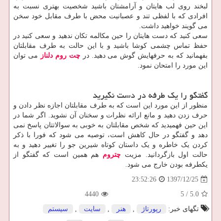
لبخند روی لب هایتان و آرامشتان باشید شخصیت بهتری نسبت به
افرادی که با لفظی تند و عصبانیت محض با طرف مقابل خود سخن
می گویند خواهید داشت.
سعی کنید که دست هایتان را حین مکالمه تکان ندهید و سعی کنید در
حفظ تماس چشمی کوشا باشید و با این حالت به طرف مقابلتان
بفهمانید که به حرفهایش گوش می دهید. در
چت روم دلناز
می توان
این مورد را امتحان نمود.
گفتگو را یک طرفه در دست نگیرید
منظور از این مورد این است که به طرف مقابلتان اجازه نظر دادن و
حرف زدن دهید و مانع ارائه نظرات و سخنان آن نشوید. اگر شما در
این حین فهمیدید که شخص مقابلتان به خوبی به سوالاتتان پاسخ نمی
دهد و گفتگو در حال کاهش است، توصیه می شود که فورا با ذکر
کردن یک خاطره و یک داستان کوتاه شیرین جو را تغییر دهید و به
حالت اول بازگردانید. مزیت
چتروم
هم همین است که گفتگو از
یکطرفه بودن خارج می شود.
1397/12/25
23:52:26
4440
5
/
5.0
تگهای خبر:
رپورتاژ
,
هنر
,
سایت
,
سیستم