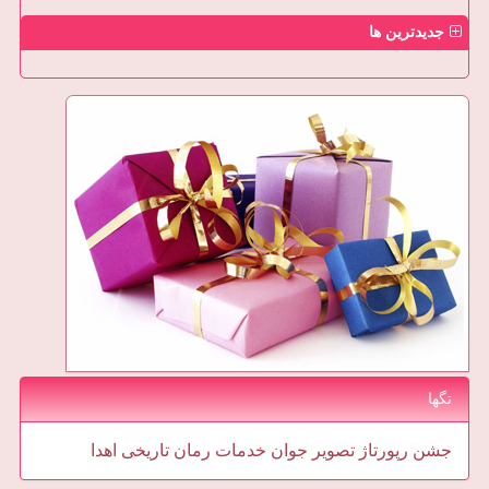
جدیدترین ها
تگها
جشن
رپورتاژ
تصویر
جوان
خدمات
رمان
تاریخی
اهدا