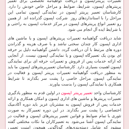
تعمیرات پرینتراپسون و دریافت گواهینامه تخصصی برای تعمیر
پرینترهای اپسون، شرایط، ضوابط و مراحل خاص خودش را دارد.
کارشناسان تعمیر پرینتر اپسون در نمایندگی اپسون تمامی این
مراحل را با استانداردهای روز شرکت اپسون گذرانده اند. از همین
رو تعمیر انواع پرینترهای اپسون در مرکز خدمات اپسون به راحتی و
با شرایط ایده آل انجام می شود.
شاید دریافت گواهینامه تعمیرات پرینترهای اپسون و یا ماشین های
اداری اپسون کار چندان سختی نباشد و با صرف هزینه و گذراندن
دوره های مرتبط با آن دریافت گردد. داشتن گواهینامه دلیل بر حرفه
ای بودن یک تعمیرگاه اپسون و یا نمایندگی اپسون نیست. از آنجایی
که ارائه خدمات پس از فروش و تعمیرات حرفه ای برای نمایندگی
اپسون اهمیت بسیاری دارد. کارشناسان تعمیرپرینترهای اپسون ما باید
به منظور دریافت گواهینامه تعمیرات پرینتر اپسون و فعالیت در
نمایندگی اپسون مراحل خاصی را پشت سر بگذارند تا شرایط
همکاری با نمایندگی اپسون را بدست بیاورند.
کارشناسان واحد
تعمیر پرینتر اپسون
در اولین قدم به منظور یادگیری
تعمیرات پرینترها و ماشین های اداری اپسون و امکان همکاری و ارائه
خدمات پس از فروش اپسون به مشتریان عزیز باید دوره آکادمیک
اختصاصی را پشت سر بگذارند. در این دوره تعمیرکار به صورت
تئوری با تمام ضوابط و قوانین تعمیر پرینترهای اپسون و فعالیت در
نمایندگی اپسون آشنا می‌شود. به تعمیرکاران ما نکات مختلفی گفته
میشود که شامل دسته‌بندی‌های گوناگونی همچون امنیت تعمیر،