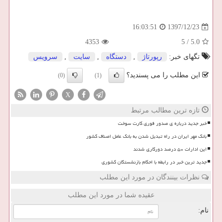
1397/12/23
16:03:51
4353
5
/
5.0
تگهای خبر:
رپورتاژ
,
دستگاه
,
سایت
,
سرویس
این مطلب را می پسندید؟
(0)
(1)
X
تازه ترین مطالب مرتبط
خبر جدید درباره ی صدور فوری کارت سوخت
بانک مهر ایران در راه تبدیل شدن به بانک عامل اصناف کشور
این ادارات ۵۰ درصد دورکاری شدند
جدید ترین خبر در رابطه با احکام بازنشستگان کشوری
نظرات بینندگان در مورد این مطلب
عقیده شما در مورد این مطلب
نام: