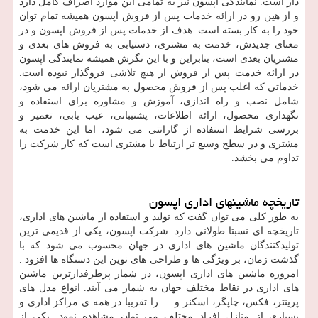
دار است. نمایندگی اپسون نیز به تمامی این موارد اضراف کامل دارد
و از هین رو در ارائه خدمات پس از فروش اپسون همیشه تمام توان
خود را به کار بسته است. هدف از خدمات پس از فروش اپسون و در
معنای جدیدش، خدمت به مشتری، دستیابی به فروش های بعدی و
مشتریان بعدی است، بنابراین و با این نگرش همیشه نمایندگی اپسون
در ارائه خدمت پس از فروش از هیچ تلاشی فروگذار نبوده است.
خدماتی که اغلب پس از فروش محصول به مشتریان ارائه می شود،
شامل نصب و راه اندازی، آموزش و مشاوره برای استفاده و
نگهداری محصول، ارائه اطلاعات، پشتیبانی، عیب یابی، تعمیر و
بررسی شرایط استفاده از گارانتی می شود، اما این خدمت به
مشتری و در سطح وسیع تر ارتباط با مشتری است که کار شرکت را
تداوم می بخشد.
تاریخچه ماشینهای اداری اپسون
به طور کلی می توان گفت که تولید و استفاده از ماشین های اداری،
تاریخچه ای نسبتا طولانی دارد. شرکت اپسون، یکی از قدیمی ترین
تولیدکنندگان ماشین های اداری در جهان محسوب می شود که با
گذشت زمان، بر ویژگی ها و طراحی های نوین این دستگاه ها افزود .
امروزه ماشین های اداری اپسون، در شمار پرطرفدارترین ماشین
های اداری در نقاط مختلف جهان به شمار می آیند. انواع مدل های
پرینتر، فکس، چاپگر، اسکنر و … را تقریبا در همه ی مراکز اداری و
بسیاری از منازل افراد مختلف می توان مشاهده نمود. یکی از