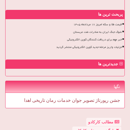
پربحث ترین ها
قیمت طلا و سکه امروز ۱۷ مردادماه ۱۴۰۵
شوک جنگ ایران به صادرات نفت عربستان
خبر مهم برای دریافت کنندگان کوپن الکترونیکی
جزئیات واریز مرحله جدید کوپن الکترونیکی منتشر گردید
جدیدترین ها
تگها
جشن
رپورتاژ
تصویر
جوان
خدمات
رمان
تاریخی
اهدا
مطالب کارکادو