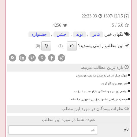
1397/12/15
22:23:03
4256
5
/
5.0
تگهای خبر:
تئاتر
,
تولد
,
جشن
,
جشنواره
این مطلب را می پسندید؟
(0)
(1)
X
تازه ترین مطالب مرتبط
شوک جنگ ایران به صادرات نفت عربستان
خبر مهم برای کارگران
توافق تهران و واشنگتن بازار نفت را لرزاند
بچه مردم راهی جشنواره زلین جمهوری چک شد
نظرات بینندگان در مورد این مطلب
عقیده شما در مورد این مطلب
نام: