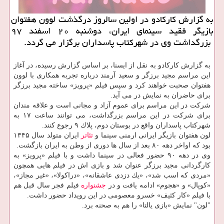
به گزارش كاركادو در اولین سالروز درگذشت لوون هفتوان
بازیگر فقید سینمای ایران، دوشنبه ۲۰ اسفند ۹۷
بزرگداشت وی در شهركتاب پاسداران برگزار می گردد.
به گزارش كاركادو به نقل از ایسنا، بر اساس گزارش رسیده، در آغاز
این مراسم مجید برزگر و سعید آرمند درباره تجربه همكاری با لوون
هفتوان صحبت خواهند كرد و سپس فیلم «پرویز» ساخته مجید برزگر
برای حاضران به نمایش در می آید.
شركت در این مراسم برای عموم آزاد و مجانی است و علاقه مندان
برای شركت در این مراسم بزرگداشت، می توانند ساعت ۱۷ به
شهركتاب پاسداران واقع در بوستان دوم، پلاك ۹ رجوع كنند.
لون هفتوان بازیگر ایرانی ارمنی سینما و
تئاتر
ایران متولد سال ۱۳۴۵
بود كه اواخر دهه ۸۰ بعد از سال ها دوری از وطن به ایران بازگشت.
وی در دهه ۹۰ حضور فعالی در سینما داشت و با فیلم «پرویز» به
كارگردانی مجید برزگر عنوان شد و بازی اش در فیلم هایی همچون
«مردی كه اسب شد»، «یك دزدی عاشقانه»، «دراكولا»، «غیر مجاز»،
«كوپال» و «هجوم» ادامه یافت و در
جشنواره
فیلم فجر سال قبل هم
با فیلم «كار كثیف» خسرو معصومی در این رویداد حضور داشت.
"لون" نمایش «بازی یالتا» را هم به صحنه برد.