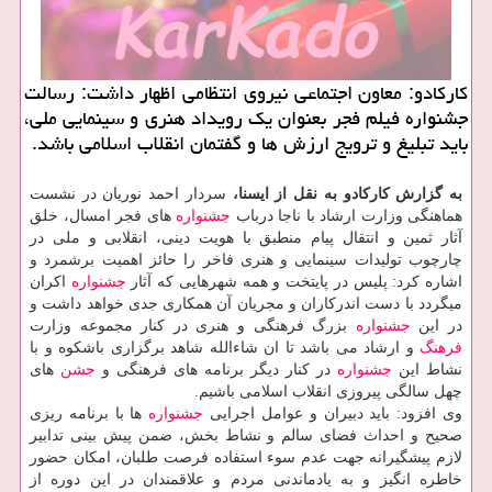
كاركادو: معاون اجتماعی نیروی انتظامی اظهار داشت: رسالت
جشنواره فیلم فجر بعنوان یك رویداد هنری و سینمایی ملی،
باید تبلیغ و ترویج ارزش ها و گفتمان انقلاب اسلامی باشد.
به گزارش كاركادو به نقل از ایسنا،
سردار احمد نوریان در نشست
هماهنگی وزارت ارشاد با ناجا درباب
جشنواره
های فجر امسال، خلق
آثار ثمین و انتقال پیام منطبق با هویت دینی، انقلابی و ملی در
چارچوب تولیدات سینمایی و هنری فاخر را حائز اهمیت برشمرد و
اشاره كرد: پلیس در پایتخت و همه شهرهایی كه آثار
جشنواره
اكران
میگردد با دست اندركاران و مجریان آن همكاری جدی خواهد داشت و
در این
جشنواره
بزرگ فرهنگی و هنری در كنار مجموعه وزارت
فرهنگ
و ارشاد می باشد تا ان شاءالله شاهد برگزاری باشكوه و با
نشاط این
جشنواره
در كنار دیگر برنامه های فرهنگی و
جشن
های
چهل سالگی پیروزی انقلاب اسلامی باشیم.
وی افزود: باید دبیران و عوامل اجرایی
جشنواره
ها با برنامه ریزی
صحیح و احداث فضای سالم و نشاط بخش، ضمن پیش بینی تدابیر
لازم پیشگیرانه جهت عدم سوء استفاده فرصت طلبان، امكان حضور
خاطره انگیز و به یادماندنی مردم و علاقمندان در این دوره از