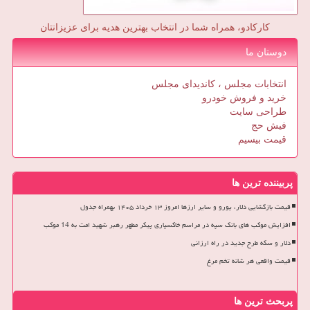
کارکادو، همراه شما در انتخاب بهترین هدیه برای عزیزانتان
دوستان ما
انتخابات مجلس ، کاندیدای مجلس
خرید و فروش خودرو
طراحی سایت
فیش حج
قیمت بیسیم
پربیننده ترین ها
قیمت بازگشایی دلار، یورو و سایر ارزها امروز ۱۳ خرداد ۱۴۰۵ بهمراه جدول
افزایش موکب های بانک سپه در مراسم خاکسپاری پیکر مطهر رهبر شهید امت به 14 موکب
دلار و سکه طرح جدید در راه ارزانی
قیمت واقعی هر شانه تخم مرغ
پربحث ترین ها