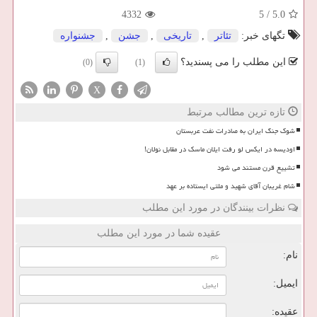
4332
5
/
5.0
تگهای خبر:
تئاتر
,
تاریخی
,
جشن
,
جشنواره
این مطلب را می پسندید؟
(0)
(1)
X
تازه ترین مطالب مرتبط
شوک جنگ ایران به صادرات نفت عربستان
اودیسه در ایکس لو رفت ایلان ماسک در مقابل نولان!
تشییع قرن مستند می شود
شام غریبان آقای شهید و ملتی ایستاده بر عهد
نظرات بینندگان در مورد این مطلب
عقیده شما در مورد این مطلب
نام:
ایمیل:
عقیده: