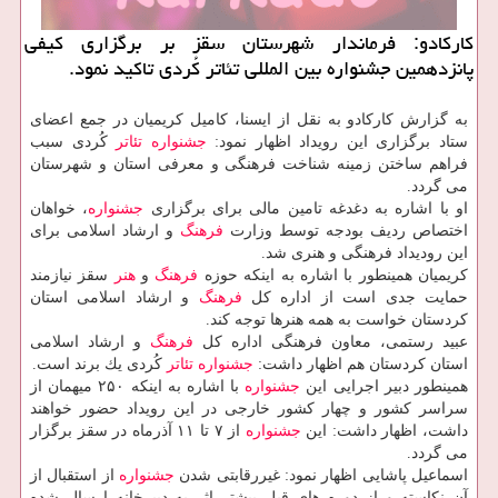
كاركادو: فرماندار شهرستان سقز بر برگزاری كیفی
پانزدهمین جشنواره بین المللی تئاتر كُردی تاكید نمود.
به گزارش كاركادو به نقل از ایسنا، كامیل كریمیان در جمع اعضای
ستاد برگزاری این رویداد اظهار نمود:
جشنواره
تئاتر
كُردی سبب
فراهم ساختن زمینه شناخت فرهنگی و معرفی استان و شهرستان
می گردد.
او با اشاره به دغدغه تامین مالی برای برگزاری
جشنواره
، خواهان
اختصاص ردیف بودجه توسط وزارت
فرهنگ
و ارشاد اسلامی برای
این رودیداد فرهنگی و هنری شد.
كریمیان همینطور با اشاره به اینكه حوزه
فرهنگ
و
هنر
سقز نیازمند
حمایت جدی است از اداره كل
فرهنگ
و ارشاد اسلامی استان
كردستان خواست به همه هنرها توجه كند.
عبید رستمی، معاون فرهنگی اداره كل
فرهنگ
و ارشاد اسلامی
استان كردستان هم اظهار داشت:
جشنواره
تئاتر
كُردی یك برند است.
همینطور دبیر اجرایی این
جشنواره
با اشاره به اینكه ۲۵۰ میهمان از
سراسر كشور و چهار كشور خارجی در این رویداد حضور خواهند
داشت، اظهار داشت: این
جشنواره
از ۷ تا ۱۱ آذرماه در سقز برگزار
می گردد.
اسماعیل پاشایی اظهار نمود: غیررقابتی شدن
جشنواره
از استقبال از
آن نكاسته و از دوره های قبل بیشتر اثر به دبیرخانه ارسال شده