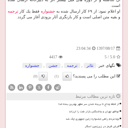
است.
او اعلام نمود: از ۶۹ كار ارسال شده به
جشنواره
فقط یك كار
ترجمه
و بقیه متن اصلی است و كار بازنگری آثار بزودی آغاز می گردد.
1397/08/17
23:04:34
4417
5
/
5.0
تگهای خبر:
تئاتر
,
ترجمه
,
جشن
,
جشنواره
این مطلب را می پسندید؟
(0)
(1)
X
تازه ترین مطالب مرتبط
از لحظه وداع تا بریده شدن سر مطهر بهترین بنده خدا
توافق تهران و واشنگتن بازار نفت را لرزاند
بچه مردم راهی جشنواره زلین جمهوری چک شد
فرش قرمز در زیرزمین اسکار