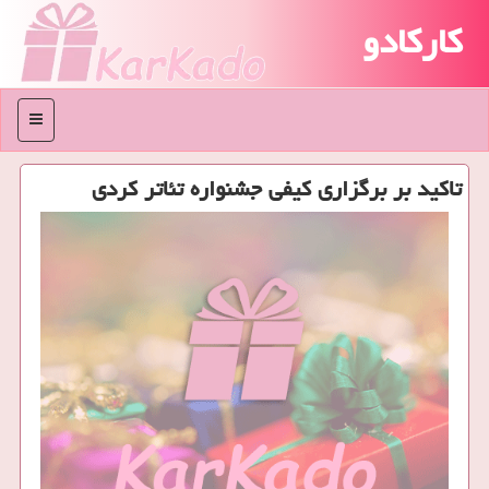
کارکادو
منو
تاكید بر برگزاری كیفی جشنواره تئاتر كردی