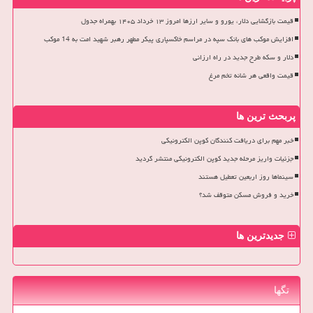
قیمت بازگشایی دلار، یورو و سایر ارزها امروز ۱۳ خرداد ۱۴۰۵ بهمراه جدول
افزایش موکب های بانک سپه در مراسم خاکسپاری پیکر مطهر رهبر شهید امت به 14 موکب
دلار و سکه طرح جدید در راه ارزانی
قیمت واقعی هر شانه تخم مرغ
پربحث ترین ها
خبر مهم برای دریافت کنندگان کوپن الکترونیکی
جزئیات واریز مرحله جدید کوپن الکترونیکی منتشر گردید
سینماها روز اربعین تعطیل هستند
خرید و فروش مسکن متوقف شد؟
جدیدترین ها
تگها