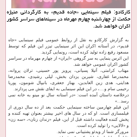
كاركادو: فیلم سینمایی «جاده قدیم» به كارگردانی منیژه
حكمت از چهارشنبه چهارم مهرماه در سینماهای سراسر كشور
اكران خواهد شد.
به گزارش كاركادو به نقل از روابط عمومی فیلم سینمایی «جاه
قدیم»، در آستانه اكران این اثر سینمایی تیزر این فیلم كه توسط
مسعود رفیع زاده تولید كرده است، رونمایی گردید.
این اثرس ینمایی به سر گروهی «ایران» از چهارم مهرماه در سراسر
كشور اكران عمومی خواهد شد.
مهتاب كرامتی، آتیلا پسیانی، پرویز پور حسینی، ترلان پروانه،
محمدرضا غفاری، شیرین یزدان بخش، لیلی رشیدی، محمدرضا
هدایتی، هدی زین العابدین، بهناز جعفری، بانیپال شومون، پوریا
رحیمی سام و....، در این فیلم سینمایی به ایفای نقش می پردازند.
درخلاصه داستان آمده است: «در آستانه سال نو مینو به خانه نمی
رسد...»
این فیلم چهارمین ساخته سینمایی حكمت بعد از ده سال دوری از
فیلمسازی است. او كه در سال های اخیر بیشتر بعنوان تهیه كننده و
پخش كننده فعالیت داشته قبل از این، فیلم «زندان زنان»، «سه زن»
و «لالایی» را تولید كرده است.
مرورگر شما از ویدئو پشتیبانی نمی نماید.