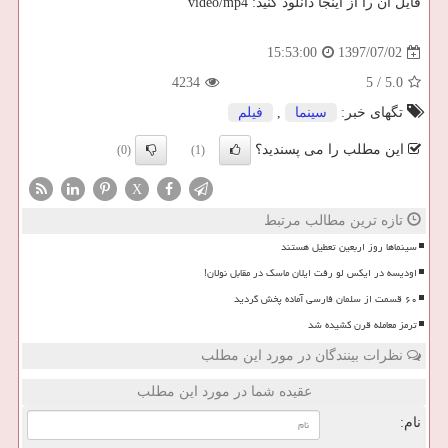
فایل آن را از اینجا دانلود كنید: video/mp4
1397/07/02
15:53:00
4234
5
/
5.0
تگهای خبر:
سینما
,
فیلم
این مطلب را می پسندید؟
(0)
(1)
X
تازه ترین مطالب مرتبط
سینماها روز اربعین تعطیل هستند
اودیسه در ایکس لو رفت ایلان ماسک در مقابل نولان!
۶۰ قسمت از سلمان فارسی آماده پخش گردید
ترمز معامله قرن کشیده شد
نظرات بینندگان در مورد این مطلب
عقیده شما در مورد این مطلب
نام: