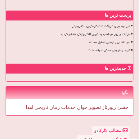
پربحث ترین ها
خبر مهم برای دریافت کنندگان کوپن الکترونیکی
جزئیات واریز مرحله جدید کوپن الکترونیکی منتشر گردید
سینماها روز اربعین تعطیل هستند
خرید و فروش مسکن متوقف شد؟
جدیدترین ها
تگها
جشن
رپورتاژ
تصویر
جوان
خدمات
رمان
تاریخی
اهدا
مطالب کارکادو