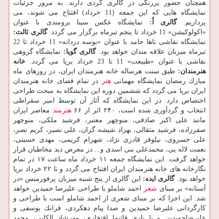
همچنان حضور پررنگی در گالری گردی دارند. به مرور جزئیات
نمایشگاه هایی كه این جمعه (11 خرداد) افتتاح می شوند، می
پردازیم.
گالری اُ:
نمایشگاه عكس سینا برومندی با عنوان
«اكولوكیشن» 11 خرداد تا پنجم تیرماه برگزار می گردد.
گالری ثالث:
نمایشگاه نقاشی تاها حامد با عنوان «بوسه دزدانه» 11 خرداد تا 22
تیرماه میزبان علاقه مندان خواهد بود.
گالری گویا:
نمایشگاه گروهی
نقاشی با عنوان «طبیعت» 11 تا 23 خرداد برپا می گردد.
خانه
هنرمندان:
طبق سنت هرساله خانه هنرمندان ایران، در روزهای ماه
مبارك رمضان نمایشگاه مهمانی
هنر
در تمام فضای خانه هنرمندان
ایران برپا می گردد كه ششمین دوره این نمایشگاه به مبحث طراحی
اختصاص دارد. در این نمایشگاه كه آثار آن توسط امیر سقراطی
انتخاب و گردآوری شده است، ۲۴۰ اثر از ۶۶
هنرمند
معاصر ایران
مانند علی اكبر صادقی، منوچهر معتبر، فرشید ملكی، منوچهر
صفرزاده، فرشید مثقالی، بهزاد شیشه گران، علی نصیر، كریم نصر،
علی خسروی، نیلوفر قادری نژاد، شهرام كریمی، مهدی حسینی،
نعمت لاله یی، محمدعلی بنی اسدی و... در معرض دید مخاطبان قرار
خواهد گرفت. این نمایشگاه جمعه ۱۱ خرداد ماه ساعت ۱۷ در تمام
نگارخانه های خانه هنرمندان ایران افتتاح می گردد و تا ۲۲ خرداد برپا
خواهد بود.
گالری ایده:
این گالری از پنج شنبه میزبان پرفورمنس «در
آستانه» بر مبنای
شعر
احمد شاملو با طراحی علیرضا حمیدین خواهد
شد. این اجرا كه بر مبنای شعری از احمد شاملو است با طراحی و
كارگردانی علیرضا حمیدین و صدا پیام دهكردی، فرانك یوسفی و
علیرضاحمیدین و با بازی فاتیما افتخاری، مهرشاد الكایی، محمد