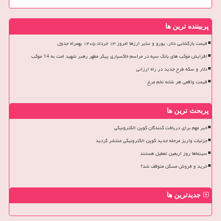
پربیننده ترین ها
قیمت بازگشایی دلار، یورو و سایر ارزها امروز ۱۳ خرداد ۱۴۰۵ بهمراه جدول
افزایش موکب های بانک سپه در مراسم خاکسپاری پیکر مطهر رهبر شهید امت به 14 موکب
دلار و سکه طرح جدید در راه ارزانی
قیمت واقعی هر شانه تخم مرغ
پربحث ترین ها
خبر مهم برای دریافت کنندگان کوپن الکترونیکی
جزئیات واریز مرحله جدید کوپن الکترونیکی منتشر گردید
سینماها روز اربعین تعطیل هستند
خرید و فروش مسکن متوقف شد؟
جدیدترین ها