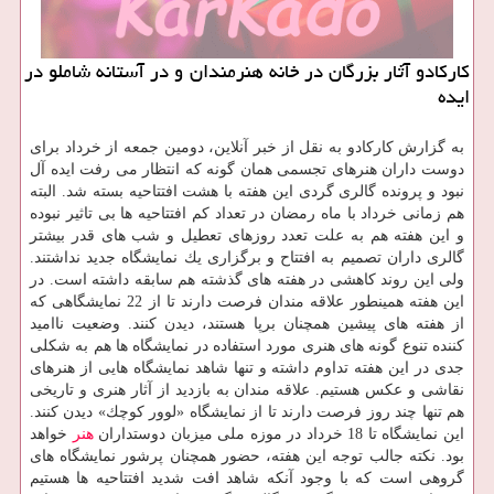
كاركادو آثار بزرگان در خانه هنرمندان و در آستانه شاملو در
ایده
به گزارش كاركادو به نقل از خبر آنلاین، دومین جمعه از خرداد برای
دوست داران هنرهای تجسمی همان گونه كه انتظار می رفت ایده آل
نبود و پرونده گالری گردی این هفته با هشت افتتاحیه بسته شد. البته
هم زمانی خرداد با ماه رمضان در تعداد كم افتتاحیه ها بی تاثیر نبوده
و این هفته هم به علت تعدد روزهای تعطیل و شب های قدر بیشتر
گالری داران تصمیم به افتتاح و برگزاری یك نمایشگاه جدید نداشتند.
ولی این روند كاهشی در هفته های گذشته هم سابقه داشته است. در
این هفته همینطور علاقه مندان فرصت دارند تا از 22 نمایشگاهی كه
از هفته های پیشین همچنان برپا هستند، دیدن كنند. وضعیت ناامید
كننده تنوع گونه های هنری مورد استفاده در نمایشگاه ها هم به شكلی
جدی در این هفته تداوم داشته و تنها شاهد نمایشگاه هایی از هنرهای
نقاشی و عكس هستیم. علاقه مندان به بازدید از آثار هنری و تاریخی
هم تنها چند روز فرصت دارند تا از نمایشگاه «لوور كوچك» دیدن كنند.
این نمایشگاه تا 18 خرداد در موزه ملی میزبان دوستداران
هنر
خواهد
بود. نكته جالب توجه این هفته، حضور همچنان پرشور نمایشگاه های
گروهی است كه با وجود آنكه شاهد افت شدید افتتاحیه ها هستیم