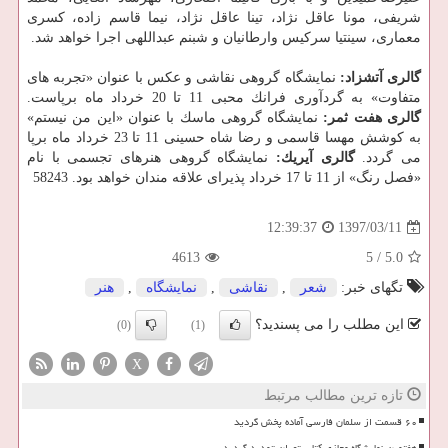
شریفی، مونا عاقل نژاد، تینا عاقل نژاد، نیما قاسم زاده، كسری
معماری، سینتیا سركیس وارطانیان و شبنم عبداللهی اجرا خواهد شد.
گالری
آتشزاد:
نمایشگاه گروهی نقاشی و عكس با عنوان «تجربه های
متفاوت» به گردآوری فرانك محبی 11 تا 20 خرداد ماه برپاست.
گالری هفت ثمر:
نمایشگاه گروهی ماسك با عنوان «این من نیستم»
به كوشش مهسا قاسمی و رضا شاه حسینی 11 تا 23 خرداد ماه برپا
می گردد.
گالری آیریك:
نمایشگاه گروهی هنرهای تجسمی با نام
«فصل رنگ» از 11 تا 17 خرداد پذیرای علاقه مندان خواهد بود. 58243
1397/03/11
12:39:37
4613
5
/
5.0
تگهای خبر:
شعر
,
نقاشی
,
نمایشگاه
,
هنر
این مطلب را می پسندید؟
(0)
(1)
X
تازه ترین مطالب مرتبط
۶۰ قسمت از سلمان فارسی آماده پخش گردید