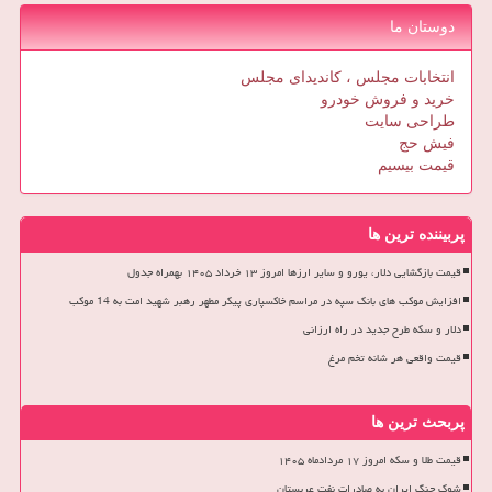
دوستان ما
انتخابات مجلس ، کاندیدای مجلس
خرید و فروش خودرو
طراحی سایت
فیش حج
قیمت بیسیم
پربیننده ترین ها
قیمت بازگشایی دلار، یورو و سایر ارزها امروز ۱۳ خرداد ۱۴۰۵ بهمراه جدول
افزایش موکب های بانک سپه در مراسم خاکسپاری پیکر مطهر رهبر شهید امت به 14 موکب
دلار و سکه طرح جدید در راه ارزانی
قیمت واقعی هر شانه تخم مرغ
پربحث ترین ها
قیمت طلا و سکه امروز ۱۷ مردادماه ۱۴۰۵
شوک جنگ ایران به صادرات نفت عربستان