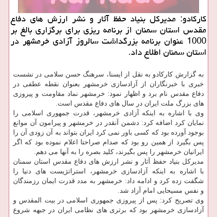
كاركادو: مدیركل بنیاد حفظ آثار و نشر ارزش های دفاع
مقدس استان سمنان از برنامه ریزی برای برگزاری بالغ بر
1000 عنوان برنامه بزرگداشت سالروز آزادی خرمشهر در
استان سمنان اطلاع داد.
به گزارش كاركادو به نقل از ایسنا، سرهنگ حسن سلامی در نشست
خبری با خبرنگاران از آزادسازی خرمشهر بعنوان نقطه عطفی در
دفاع مقدس نام برد و اظهار نمود: خرمشهر نماد مقاومت و پیروزی
های بزرگ ملت ایران در سال های دفاع مقدس است.
وی با اشاره به اینكه آزادی خرمشهر، قدرت جمهوری اسلامی را
نمایان كرد اضافه كرد: دشمن آنقدر در خرمشهر و پیرامون آن موانع
بوجود آورده بود كه كسی باور نمی كرد ایران بتواند به آن زودی آن را
پس بگیرد از همین رو بود كه صدام صراحتا اعلام نموده بود كه اگر
ایرانیان خرمشهر را پس بگیرند، كلید بصره را به آنها می دهم.
مدیركل بنیاد حفظ آثار و نشر ارزش های دفاع مقدس استان سمنان
با اشاره به اینكه آزادسازی خرمشهر، استراتژیست های دنیا را
شگفت زده كرد و ادامه داد: خرمشهر به مدد قدرت ایمان رزمندگان
و نفس مسیحایی امام آزاد شد.
وی تصریح كرد: پس از پیروزی جمهوری اسلامی در بیت المقدس و
آزادسازی خرمشهر بود كه برتری های نظامی ایران در جبهه شروع