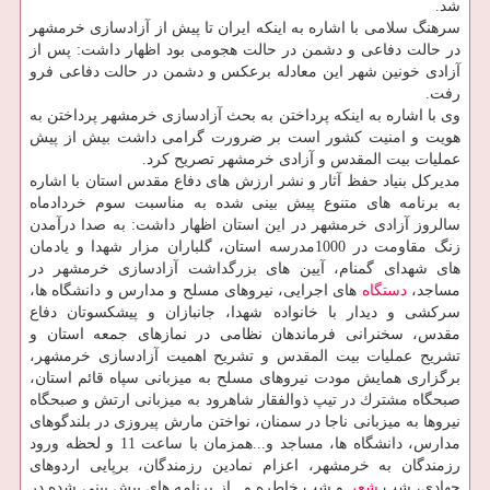
شد.
سرهنگ سلامی با اشاره به اینكه ایران تا پیش از آزادسازی خرمشهر
در حالت دفاعی و دشمن در حالت هجومی بود اظهار داشت: پس از
آزادی خونین شهر این معادله برعكس و دشمن در حالت دفاعی فرو
رفت.
وی با اشاره به اینكه پرداختن به بحث آزادسازی خرمشهر پرداختن به
هویت و امنیت كشور است بر ضرورت گرامی داشت بیش از پیش
عملیات بیت المقدس و آزادی خرمشهر تصریح كرد.
مدیركل بنیاد حفظ آثار و نشر ارزش های دفاع مقدس استان با اشاره
به برنامه های متنوع پیش بینی شده به مناسبت سوم خردادماه
سالروز آزادی خرمشهر در این استان اظهار داشت: به صدا درآمدن
زنگ مقاومت در 1000مدرسه استان، گلباران مزار شهدا و یادمان
های شهدای گمنام، آیین های بزرگداشت آزادسازی خرمشهر در
مساجد،
دستگاه
های اجرایی، نیروهای مسلح و مدارس و دانشگاه ها،
سركشی و دیدار با خانواده شهدا، جانبازان و پیشكسوتان دفاع
مقدس، سخنرانی فرماندهان نظامی در نمازهای جمعه استان و
تشریح عملیات بیت المقدس و تشریح اهمیت آزادسازی خرمشهر،
برگزاری همایش مودت نیروهای مسلح به میزبانی سپاه قائم استان،
صبحگاه مشترك در تیپ ذوالفقار شاهرود به میزبانی ارتش و صبحگاه
نیروها به میزبانی ناجا در سمنان، نواختن مارش پیروزی در بلندگوهای
مدارس، دانشگاه ها، مساجد و...همزمان با ساعت 11 و لحظه ورود
رزمندگان به خرمشهر، اعزام نمادین رزمندگان، برپایی اردوهای
جهادی، شب
شعر
و شب خاطره و...از برنامه های پیش بینی شده در