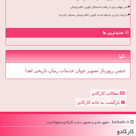
خبر مهم برای دریافت کنندگان کوپن الکترونیکی
جزئیات واریز مرحله جدید کوپن الکترونیکی منتشر گردید
جدیدترین ها
تگها
جشن
رپورتاژ
تصویر
جوان
خدمات
رمان
تاریخی
اهدا
مطالب کارکادو
بازگشت به خانه کارکادو
karkado.ir - حقوق مادی و معنوی سایت كاركادو محفوظ است
كاركادو