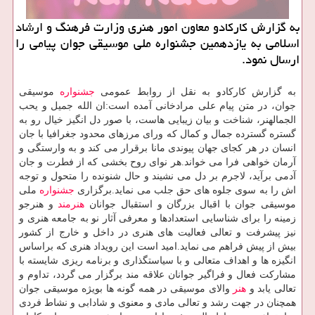
به گزارش كاركادو معاون امور هنری وزارت فرهنگ و ارشاد
اسلامی به یازدهمین جشنواره ملی موسیقی جوان پیامی را
ارسال نمود.
به گزارش كاركادو به نقل از روابط عمومی
جشنواره
موسیقی
جوان، در متن پیام علی مرادخانی آمده است:ان الله جمیل و یحب
الجمالهنر، شناخت و بیان زیبایی هاست، با صور دل انگیز خیال رو به
گستره گسترده جمال و كمال كه ورای مرزهای محدود جغرافیا با جان
انسان در هر كجای جهان پیوندی مانا برقرار می كند و به وارستگی و
آرمان خواهی فرا می خواند.هر نوای روح بخشی كه از فطرت و جان
آدمی برآید، لاجرم بر دل می نشیند و حال شنونده را متحول و توجه
اش را به سوی جلوه های حق جلب می نماید.برگزاری
جشنواره
ملی
موسیقی جوان با اقبال بزرگان و استقبال جوانان
هنرمند
و هنرجو
زمینه را برای شناسایی استعدادها و معرفی آثار نو به جامعه هنری و
نیز پیشرفت و تعالی فعالیت های هنری در داخل و خارج از كشور
بیش از پیش فراهم می نماید.امید است این رویداد هنری كه براساس
انگیزه ها و اهداف متعالی و با سیاستگذاری و برنامه ریزی شایسته با
مشاركت فعال و فراگیر جوانان علاقه مند برگزار می گردد، تداوم و
تعالی یابد و
هنر
والای موسیقی در همه گونه ها بویژه موسیقی جوان
همچنان در جهت رشد و تعالی مادی و معنوی و شادابی و نشاط فردی