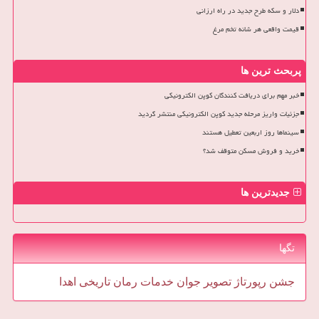
دلار و سکه طرح جدید در راه ارزانی
قیمت واقعی هر شانه تخم مرغ
پربحث ترین ها
خبر مهم برای دریافت کنندگان کوپن الکترونیکی
جزئیات واریز مرحله جدید کوپن الکترونیکی منتشر گردید
سینماها روز اربعین تعطیل هستند
خرید و فروش مسکن متوقف شد؟
جدیدترین ها
تگها
جشن
رپورتاژ
تصویر
جوان
خدمات
رمان
تاریخی
اهدا