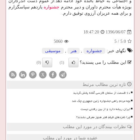
و اجتماعی به حیاط بالنده خود ادامه دهد.از عموم دست اندركاران
بویژه هیأت محترم داوران و دبیر محترم
جشنواره
یازدهم سپاسگزارم
و برای همه عزیزان آرزوی توفیق دارم.
1396/06/07
18:47:20
5060
5
/
5.0
تگهای خبر:
جشنواره
,
هنر
,
موسیقی
این مطلب را می پسندید؟
(0)
(1)
X
تازه ترین مطالب مرتبط
۶۰ قسمت از سلمان فارسی آماده پخش گردید
بچه مردم راهی جشنواره زلین جمهوری چک شد
ایران ریشه دارد و از بین رفتنی نیست
چرا نامزدهای فیلم فجر هنوز معرفی نشدند؟
نظرات بینندگان در مورد این مطلب
عقیده شما در مورد این مطلب