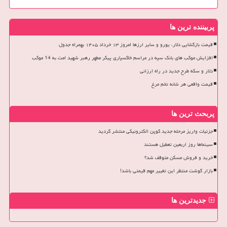
پربیننده ترین ها
قیمت بازگشایی دلار، یورو و سایر ارزها امروز ۱۳ خرداد ۱۴۰۵ بهمراه جدول
افزایش موکب های بانک سپه در مراسم خاکسپاری پیکر مطهر رهبر شهید امت به 14 موکب
دلار و سکه طرح جدید در راه ارزانی
قیمت واقعی هر شانه تخم مرغ
پربحث ترین ها
جزئیات واریز مرحله جدید کوپن الکترونیکی منتشر گردید
سینماها روز اربعین تعطیل هستند
خرید و فروش مسکن متوقف شد؟
بازار گوشت منتظر این تغییر مهم قیمتی باشد!
جدیدترین ها