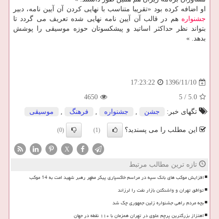
او اضافه كرده بود «تقریبا متناسب با نهایی كردن آن آیین نامه، دبیر
جشنواره
هم در قالب آن آیین نامه نهایی شده تعریف می گردد تا
بتواند نظر حداكثر اساتید و پیشكسوتان حوزه موسیقی را پوشش
بدهد. »
1396/11/10
17:23:22
4650
5
/
5.0
تگهای خبر:
جشن
,
جشنواره
,
فرهنگ
,
موسیقی
این مطلب را می پسندید؟
(0)
(1)
X
تازه ترین مطالب مرتبط
افزایش موکب های بانک سپه در مراسم خاکسپاری پیکر مطهر رهبر شهید امت به 14 موکب
توافق تهران و واشنگتن بازار نفت را لرزاند
بچه مردم راهی جشنواره زلین جمهوری چک شد
اهتزاز بزرگترین پرچم علوی در تهران همزمان با ۱۱۰ نقطه در جهان