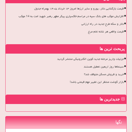
قیمت بازگشایی دلار، یورو و سایر ارزها امروز ۱۳ خرداد ۱۴۰۵ بهمراه جدول
افزایش موکب های بانک سپه در مراسم خاکسپاری پیکر مطهر رهبر شهید امت به 14 موکب
دلار و سکه طرح جدید در راه ارزانی
قیمت واقعی هر شانه تخم مرغ
پربحث ترین ها
جزئیات واریز مرحله جدید کوپن الکترونیکی منتشر گردید
سینماها روز اربعین تعطیل هستند
خرید و فروش مسکن متوقف شد؟
بازار گوشت منتظر این تغییر مهم قیمتی باشد!
جدیدترین ها
تگها