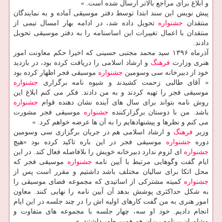
و ابلاغ برای مراجع بالاتر ارسال شده است. »
پیش نویس این سند ابتدا توسط دفتر موسیقی آماده و به نمایندگان
منتقدان
جشنواره
تحویل داده شد، در ادامه بهار امسال تیمی از
منتقدان با اعمال تغییرات این اساسنامه را به دفتر موسیقی تحویل
دادند.
آذرماه ۱۳۹۶ سید محمد مجتبی حسینی كه اخیرا حكم معاونت امور
هنری وزارت
فرهنگ
و ارشاد اسلامی را دریافت كرده بود، در بازدید
خود از دبیرخانه سی وسومین
جشنواره
موسیقی فجر اظهار كرده بود
« آقای طالبی زحمت كشیدند و شیوه نامه برگزاری
جشنواره
موسیقی فجر را تهیه كردند و به من دادند. فكر می كنم ابلاغ این
روش نامه بتواند برای سال های آینده نشان دهنده قوام
جشنواره
باشد. من با دوستان برگزاركننده
جشنواره
موسیقی فجر مشورت
می كنم و نظرها و پیشنهادهایم را به آن ها عرضه خواهم كرد. »
وزیر
فرهنگ
و ارشاد اسلامی هم در جریان برگزاری سی وسومین
دوره
جشنواره
موسیقی فجر در این باره تاكید كرده بود «هیچ
جشنواره
ای لزوم ندارد دبیرخانه خویش را بلافاصله فعال كند. در این
ایام گفت وگوهایی مرتبط با آیین نامه
جشنواره
موسیقی فجر كه
محل اتكا برای سالیان مختلف باشد داشتیم و مقرر است پس از
جشنواره
كمیته مشتركی از اساتیدی كه مجموعه فضای موسیقی را
به شكل حداكثری پوشش بدهد آن آیین نامه را نهایی كنند. معاون
امور هنری به من گفت كارهای اولیه اش را در چند جلسه در این ایام
انجام دادیم. خود او سه، چهار جلسه با مجموعه های متفاوت و
مشاوران برنامه ریزان هم همین طور داشتند. »