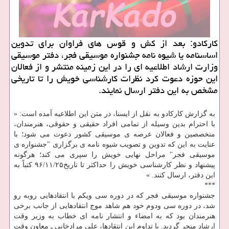
كاركادو: بعد از كش و قوس های فراوان برای تدوین
اساسنامه یا شیوه نامه جشنواره موسیقی فجر، دفتر موسیقی
وزارت ارشاد اطلاعیه ای را در این زمینه منتشر و از فعالان
این حوزه دعوت كرد نظرات كارشناسی خویش را تا تاریخی
مشخص به این دفتر ارسال نمایند.
به گزارش كاركادو به نقل از ایسنا، در متن این اطلاعیه آمده است: «
با احترام بدین وسیله از تمامی افراد حقیقی و حقوقی، هنرمندان،
متخصصین و فعالان عرصه ی موسیقی كشور دعوت می شود؛ با
عنایت به این كه تدوین و تصویب شیوه نامه ی برگزاری "جشنواره ی
موسیقی فجر" مراحل نهایی خویش را سپری می كند؛ هرگونه
پیشنهاد و نظر كارشناسی خویش را حداكثر تا تاریخ۹۶/۱۱/۲۵ كتباً به
این دفتر، ارسال كنند. »
***
جشنواره موسیقی فجر كه در دوره سی ویكم با انتقادهایی روبه رو
شد، در دوره سی ودوم خود هم شاهد موج انتقادهایی از جانب برخی
هنرمندان بود كه به امضاء و انتشار نامه ای خطاب به وزیر وقت
ارشاد منجر گردید. با تداوم این انتقادها، علی مرادخانی ـ معاون وقت