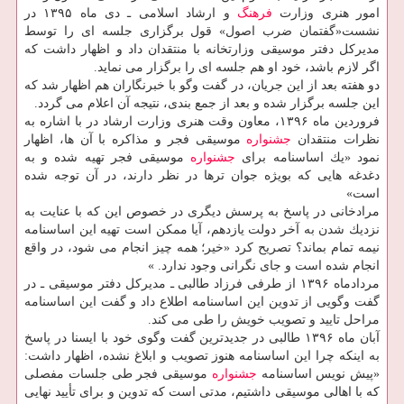
امور هنری وزارت
فرهنگ
و ارشاد اسلامی ـ دی ماه ۱۳۹۵ در
نشست«گفتمان ضرب اصول» قول برگزاری جلسه ای را توسط
مدیركل دفتر موسیقی وزارتخانه با منتقدان داد و اظهار داشت كه
اگر لازم باشد، خود او هم جلسه ای را برگزار می نماید.
دو هفته بعد از این جریان، در گفت وگو با خبرنگاران هم اظهار شد كه
این جلسه برگزار شده و بعد از جمع بندی، نتیجه آن اعلام می گردد.
فروردین ماه ۱۳۹۶، معاون وقت هنری وزارت ارشاد در با اشاره به
نظرات منتقدان
جشنواره
موسیقی فجر و مذاكره با آن ها، اظهار
نمود «یك اساسنامه برای
جشنواره
موسیقی فجر تهیه شده و به
دغدغه هایی كه بویژه جوان ترها در نظر دارند، در آن توجه شده
است»
مرادخانی در پاسخ به پرسش دیگری در خصوص این كه با عنایت به
نزدیك شدن به آخر دولت یازدهم، آیا ممكن است تهیه این اساسنامه
نیمه تمام بماند؟ تصریح كرد «خیر؛ همه چیز انجام می شود، در واقع
انجام شده است و جای نگرانی وجود ندارد. »
مردادماه ۱۳۹۶ از طرفی فرزاد طالبی ـ مدیركل دفتر موسیقی ـ در
گفت وگویی از تدوین این اساسنامه اطلاع داد و گفت این اساسنامه
مراحل تایید و تصویب خویش را طی می كند.
آبان ماه ۱۳۹۶ طالبی در جدیدترین گفت وگوی خود با ایسنا در پاسخ
به اینكه چرا این اساسنامه هنوز تصویب و ابلاغ نشده، اظهار داشت:
«پیش نویس اساسنامه
جشنواره
موسیقی فجر طی جلسات مفصلی
كه با اهالی موسیقی داشتیم، مدتی است كه تدوین و برای تأیید نهایی