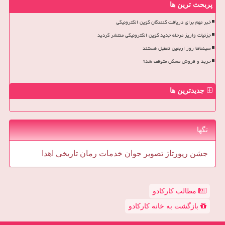
پربحث ترین ها
خبر مهم برای دریافت کنندگان کوپن الکترونیکی
جزئیات واریز مرحله جدید کوپن الکترونیکی منتشر گردید
سینماها روز اربعین تعطیل هستند
خرید و فروش مسکن متوقف شد؟
جدیدترین ها
تگها
جشن
رپورتاژ
تصویر
جوان
خدمات
رمان
تاریخی
اهدا
مطالب کارکادو
بازگشت به خانه کارکادو