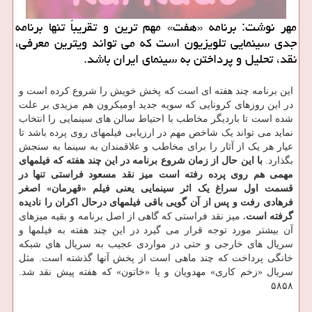
مهر نوشت: برنامه «هفت» مهم ترین و تقریباً تنها برنامه
جدی سینمایی تلویزیون است که می تواند ویترین معرفی،
نقد، تحلیل و پرداختن به سینمای ایران باشد.
این برنامه چند هفته ای است که پخش خویش را شروع کرده است و
در این روزهای کرونایی که سویه جدید اومیکرون هم مزیدی بر علت
شده است تا باردیگر مخاطب با احتیاط سالن های سینمایی را انتخاب
نماید می تواند یک شاخص مهم در ارزیابی فیلمهای روی پرده باشد تا
عیار هر یک از آثار را برای مخاطب و علاقمندان به سینما به سنجش
بگذارد.
با این حال از زمان شروع برنامه در این چند هفته که فیلمهای
مهمی هم روی پرده رفته است میز نقد مسعود فراستی تنها در
قسمت اول سراغ یک اثر سینمایی یعنی فیلم «قهرمان» اصغر
فرهادی رفت و پس از آن گویی باقی فیلمهای درحال اکران را نادیده
گرفته است.
میز نقد فراستی که گاهی از اصل برنامه و بقیه میزهای
آن بیشتر مورد توجه قرار می گیرد در این چند هفته به فیلمها و
سریال های خارجی و حتی در مواردی عجیب به سریال های شبکه
خانگی پرداخت که چند ماهی است از پخش آنها گذشته است. مثل
سریال «زخم کاری» مهدویان و یا «خاتون» که هفته پیش نقد شد.
۵۸۵۸