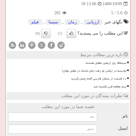
1400/10/09
18:13:06
281
5
/
5.0
تگهای خبر:
ارزیابی
,
رمان
,
سینما
,
فیلم
این مطلب را می پسندید؟
(0)
(1)
X
تازه ترین مطالب مرتبط
سینماها روز اربعین تعطیل هستند
اودیسه در ایکس لو رفت ایلان ماسک در مقابل نولان!
۶۰ قسمت از سلمان فارسی آماده پخش گردید
ترمز معامله قرن کشیده شد
نظرات بینندگان در مورد این مطلب
عقیده شما در مورد این مطلب
نام:
ایمیل: