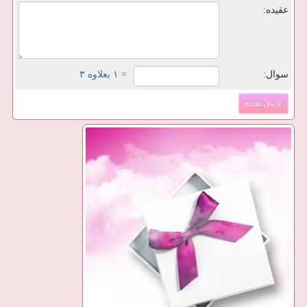
عقیده:
سوال:
= ۱ بعلاوه ۳