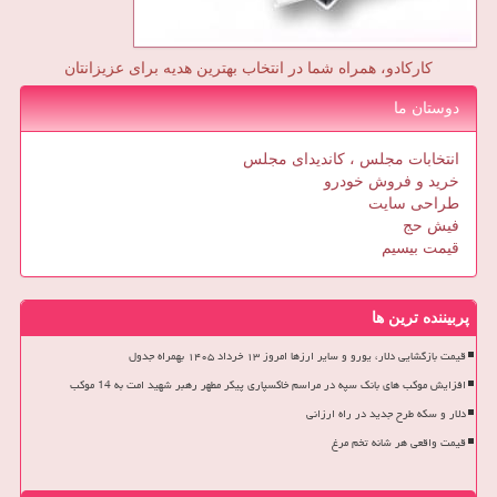
کارکادو، همراه شما در انتخاب بهترین هدیه برای عزیزانتان
دوستان ما
انتخابات مجلس ، کاندیدای مجلس
خرید و فروش خودرو
طراحی سایت
فیش حج
قیمت بیسیم
پربیننده ترین ها
قیمت بازگشایی دلار، یورو و سایر ارزها امروز ۱۳ خرداد ۱۴۰۵ بهمراه جدول
افزایش موکب های بانک سپه در مراسم خاکسپاری پیکر مطهر رهبر شهید امت به 14 موکب
دلار و سکه طرح جدید در راه ارزانی
قیمت واقعی هر شانه تخم مرغ