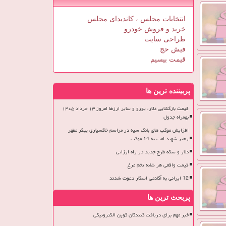
انتخابات مجلس ، کاندیدای مجلس
خرید و فروش خودرو
طراحی سایت
فیش حج
قیمت بیسیم
پربیننده ترین ها
قیمت بازگشایی دلار، یورو و سایر ارزها امروز ۱۳ خرداد ۱۴۰۵
بهمراه جدول
افزایش موکب های بانک سپه در مراسم خاکسپاری پیکر مطهر
رهبر شهید امت به 14 موکب
دلار و سکه طرح جدید در راه ارزانی
قیمت واقعی هر شانه تخم مرغ
12 ایرانی به آکادمی اسکار دعوت شدند
پربحث ترین ها
خبر مهم برای دریافت کنندگان کوپن الکترونیکی