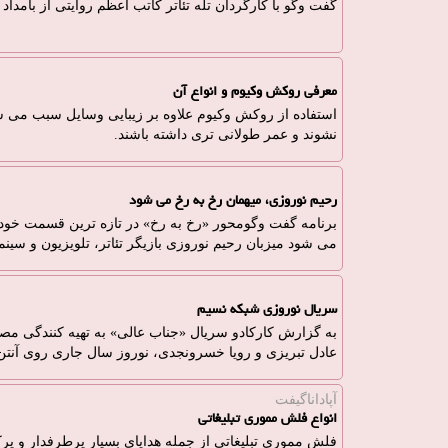
گفت وگو با كارگردان تله تئاتر كاتب اعظم روایتی از بامدا
معرفی روکش وکیوم و انواع آن
استفاده از روکش وکیوم علاوه بر زیبایی وسایل سبب می
نشوند و عمر طولانی تری داشته باشند.
رحیم نوروزی، میهمان رخ به رخ می شود
می شود میزبان رحیم نوروزی بازیگر تئاتر، تلویزیون و سینما
سریال نوروزی شبکه نسیم
به گزارش کارکادو سریال «جناب عالی» به تهیه کنندگی م
عادل تبریزی و رویا خسرونجدی، نوروز سال جاری روی آنتن
آپاداناگیفت
انواع فلش مموری تبلیغاتی
فلش مموری تبلیغاتی از جمله هدایای بسیار پرطرفدار و پرک