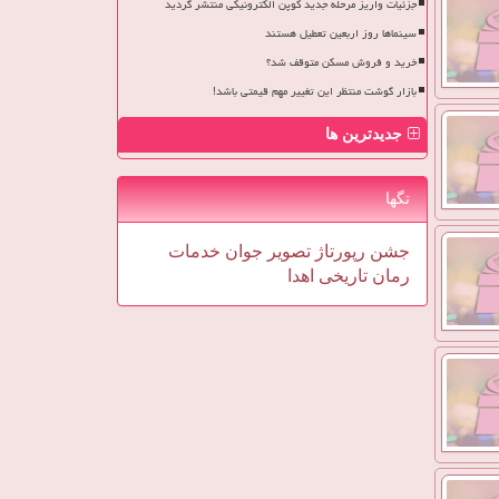
جزئیات واریز مرحله جدید کوپن الکترونیکی منتشر گردید
سینماها روز اربعین تعطیل هستند
خرید و فروش مسکن متوقف شد؟
بازار گوشت منتظر این تغییر مهم قیمتی باشد!
جدیدترین ها
تگها
جشن
رپورتاژ
تصویر
جوان
خدمات
رمان
تاریخی
اهدا