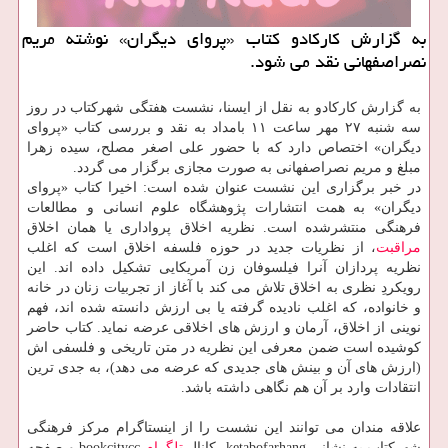
به گزارش کارکادو کتاب «پروای دیگران» نوشته مریم
نصراصفهانی نقد می شود.
به گزارش کارکادو به نقل از ایسنا، نشست هفتگی شهرکتاب در روز
سه شنبه ۲۷ مهر ساعت ۱۱ بامداد به نقد و بررسی کتاب «پروای
دیگران» اختصاص دارد که با حضور علی اصغر مصلح، سیده زهرا
مبلغ و مریم نصراصفهانی به صورت مجازی برگزار می گردد.
در خبر برگزاری این نشست عنوان شده است: اخیرا کتاب «پروای
دیگران» به همت انتشارات پژوهشگاه علوم انسانی و مطالعات
فرهنگی منتشرشده است. نظریه اخلاق پرواداری یا همان اخلاق
مراقبت
، از نظریات جدید در حوزه فلسفه اخلاق است که اغلب
نظریه پردازان آنرا فیلسوفان زن آمریکایی تشکیل داده اند. این
رویکردِ نظری به اخلاق تلاش می کند با آغاز از تجربیات زنان در خانه
و خانواده، که اغلب نادیده گرفته یا بی ارزش دانسته شده اند، فهم
نوینی از اخلاق، آرمان و ارزش های اخلاقی عرضه نماید. کتاب حاضر
کوشیده است ضمن معرفی این نظریه در متن تاریخی و فلسفی اش
(ارزش های آن و بینش های جدیدی که عرضه می دهد)، به جدی ترین
انتقادات وارد بر آن هم نگاهی داشته باشد.
علاقه مندان می توانند این نشست را از اینستاگرام مرکز فرهنگی
شهرکتاب به نشانی ketabofarhang، کانال
تلگرام
bookcitycc و صفحه