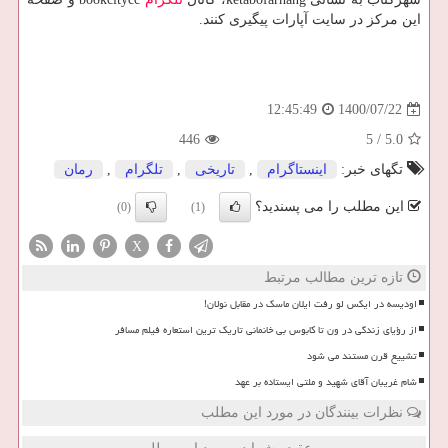
این مرکز در سایت آپارات پیگیری کنند.
1400/07/22
12:45:49
446
5
/
5.0
تگهای خبر:
اینستاگرام
,
تاریخی
,
تلگرام
,
رمان
این مطلب را می پسندید؟
(0)
(1)
X
تازه ترین مطالب مرتبط
اودیسه در ایکس لو رفت ایلان ماسک در مقابل نولان!
از رؤیای زندگی در ون تا کابوس بی خانمانی تاریک ترین استعاره فیلم مسافر
تشییع قرن مستند می شود
شام غریبان آقای شهید و ملتی ایستاده بر عهد
نظرات بینندگان در مورد این مطلب