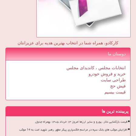
کارکادو، همراه شما در انتخاب بهترین هدیه برای عزیزانتان
دوستان ما
انتخابات مجلس ، کاندیدای مجلس
خرید و فروش خودرو
طراحی سایت
فیش حج
قیمت بیسیم
پربیننده ترین ها
قیمت بازگشایی دلار، یورو و سایر ارزها امروز ۱۳ خرداد ۱۴۰۵ بهمراه جدول
افزایش موکب های بانک سپه در مراسم خاکسپاری پیکر مطهر رهبر شهید امت به 14 موکب