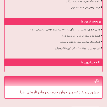
دلار و سکه طرح جدید در راه ارزانی
قیمت واقعی هر شانه تخم مرغ
پربحث ترین ها
وقتی هیولای موبایل، تبلت و آی پد به قاتل دوران کودکی تبدیل می شوند
قیمت طلا و سکه امروز ۱۷ مردادماه ۱۴۰۵
شوک جنگ ایران به صادرات نفت عربستان
خبر مهم برای دریافت کنندگان کوپن الکترونیکی
جدیدترین ها
تگها
جشن
رپورتاژ
تصویر
جوان
خدمات
رمان
تاریخی
اهدا