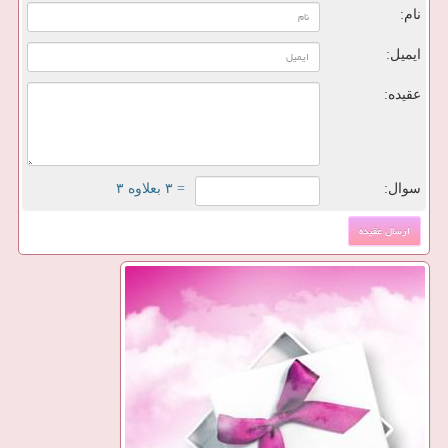
نام:
ایمیل:
عقیده:
سوال:
= ۳ بعلاوه ۳