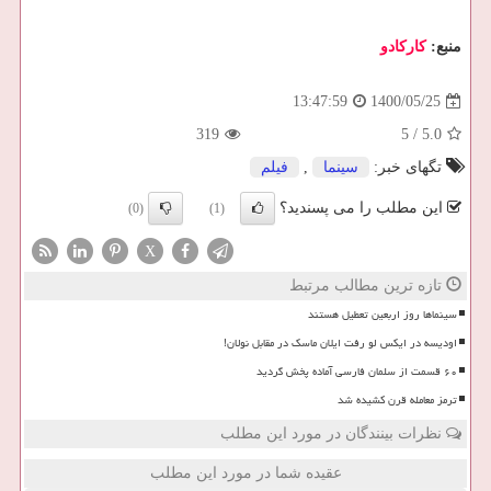
منبع:
كاركادو
1400/05/25
13:47:59
319
5
/
5.0
تگهای خبر:
سینما
,
فیلم
این مطلب را می پسندید؟
(0)
(1)
X
تازه ترین مطالب مرتبط
سینماها روز اربعین تعطیل هستند
اودیسه در ایکس لو رفت ایلان ماسک در مقابل نولان!
۶۰ قسمت از سلمان فارسی آماده پخش گردید
ترمز معامله قرن کشیده شد
نظرات بینندگان در مورد این مطلب
عقیده شما در مورد این مطلب