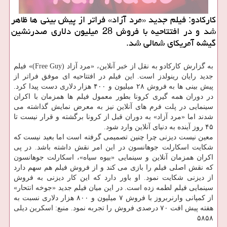
کارکادو: فیلم جدید «مرد آزاد» فراتر از پیش بینی ها ظاهر
شد و در افتتاحیه با فروش 28 میلیون دلاری صدرنشین
گیشه آمریکای شمالی شد.
به گزارش کارکادو به نقل از خبر آنلاین، «مرد آزاد (Free Guy)» فیلم
جدید رایان رینولدز است. این فیلم در افتتاحیه ای موفق فراتر از
پیش بینی ها به فروش ۲۸ میلیون و ۴۰۰ هزار دلاری دست پیدا کرد.
در دوران همه گیری کرونا بطور معمول فیلم ها همزمان با اکران
سینمایی در پلت فرم های آنلاین نیز به معرض نمایش گذاشته می
شدند اما «مرد آزاد» به دوران قبل از کرونا برگشته و قرار نیست تا
۴۵ روز آینده به دنیای آنلاین وارد شود.
معین نیست دیزنی چرا چنین تصمیمی گرفته است اما بعید نیست که
شکایت اسکارلت جوهانسون در این امر نقش داشته باشد. در پی
اکران همزمان آنلاین و سینمایی «بیوه سیاه»، اسکارلت جوهانسون
که نقش اصلی فیلم را بازی می کند و از فروش فیلم هم سهم دارد
از دیزنی شکایت نمود. او باور دارد که این کار دیزنی به فروش
سینمایی فیلم لطمه زده است. در این میان فیلم جدید «جوخه انتحار»
از کمپانی وارنربروز با فروش ۷ میلیون و ۸۰۰ هزار دلاری نسبت به
هفته پیش افت ۷۰ درصدی فروش را تجربه نمود. منبع: اسکرین دیلی
۵۸۵۸