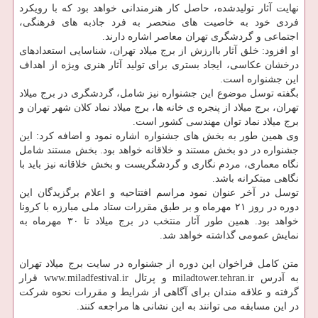
نهایت آثار تولیدشده، حاصل کار هنرمندانی خواهد بود که با رویکرد
فردی خود به خاصیت های منحصر به فرد جاذبه های فرهنگی،
اجتماعی و گردشگری تهران معاصر اشاره دارند.
او افزود: خلق آثار باارزش از برج میلاد تهران، شناسایی استعدادهای
درخشان عکاسی، ایجاد بستری برای تولید آثار هنری ویژه از اهداف
این جشنواره است.
بگفته توسل موضوع این جشنواره نیز شامل، گردشگری در برج میلاد
تهران، برج میلاد از پنجره ی خانه ها، برج میلاد نماد کلان شهر تهران و
برج میلاد نماد توان مهندسی کشور است.
وی همین طور به بخش های جشنواره اشاره نمود و اضافه کرد: این
جشنواره در دو بخش مستند و خلاقانه خواهد بود. بخش مستند شامل
نگاه معماری، مردم نگاری و گردشگریست و بخش خلاقانه نیز باید با
نگاهی مبتکرانه باشد.
توسل در آخر عنوان نمود مراسم افتتاحیه و اعلام برگزیدگان این
دوره در روز ۲۱ مهرماه و بر طبق مقررات ستاد ملی مبارزه با کرونا
خواهد بود. همین طور آثار منتخب در برج میلاد تا ۳۰ مهرماه به
نمایش عمومی گذاشته خواهد شد.
متن کامل فراخوان این دوره از جشنواره در سایت برج میلاد تهران
به آدرس miladtower.tehran.ir و پرتال www.miladfestival.ir قرار
گرفته و علاقه مندان برای آگاهی از شرایط و مقررات نحوه شرکت
در این مسابقه می توانند به این نشانی ها مراجعه کنند.