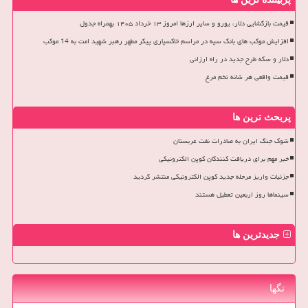
قیمت بازگشایی دلار، یورو و سایر ارزها امروز ۱۳ خرداد ۱۴۰۵ بهمراه جدول
افزایش موکب های بانک سپه در مراسم خاکسپاری پیکر مطهر رهبر شهید امت به 14 موکب
دلار و سکه طرح جدید در راه ارزانی
قیمت واقعی هر شانه تخم مرغ
پربحث ترین ها
شوک جنگ ایران به صادرات نفت عربستان
خبر مهم برای دریافت کنندگان کوپن الکترونیکی
جزئیات واریز مرحله جدید کوپن الکترونیکی منتشر گردید
سینماها روز اربعین تعطیل هستند
جدیدترین ها
تگها