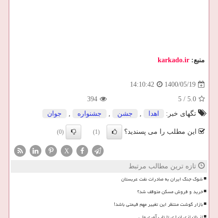
منبع:
karkado.ir
1400/05/19
14:10:42
394
5
/
5.0
تگهای خبر:
اهدا
,
جشن
,
جشنواره
,
جوان
این مطلب را می پسندید؟
(0)
(1)
X
تازه ترین مطالب مرتبط
شوک جنگ ایران به صادرات نفت عربستان
خرید و فروش مسکن متوقف شد؟
بازار گوشت منتظر این تغییر مهم قیمتی باشد!
از ناترازی انرژی تا تاب آوری ملی