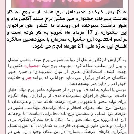
به گزارش کارکادو مدیرعامل برج میلاد از شروع به کار
فعالیت دبیرخانه جشنواره ملی عکس برج میلاد آگاهی داد و
اظهار داشت: دبیرخانه این رویداد با انتشار متن فراخوان
این جشنواره از 17 مرداد ماه شروع به کار کرده است و
مراسم اختتامیه این جشنواره همزمان با سیزدهمین سالگرد
افتتاح این سازه ملی، 21 مهرماه انجام می شود.
به گزارش کارکادو به نقل از روابط عمومی برج میلاد، مجتبی توسل
با بیان این مطلب اضافه کرد: مجموعه برج میلاد
جشنواره
عکس را
جهت کشف استعدادهای هنری از میان شهروندان و همین طور
عکاسان حرفه ای برگزار می نماید. جوانانی که بتوانند
هنر
و خلاقیت
خودرا در راه این هنر توسعه دهند.
توسل با اشاره به اهداف این دوره از جشنواره عکس برج میلاد اظهار
داشت: برمبنای فراخوان منتشرشده هدف از برگزاری، ایجاد انگیزه
برای تولید محتوا با مفهومی هنری توسط علاقه مندان و هنرمندان با
موضوع برج میلاد بعنوان افتخار و نماد توانمندی مهندسی کشور در
عرصه بین المللی و ششمین برج بلند مخابراتی دنیاست. با توجه به
این که امروزه برج میلاد بعنوان یک مکان با جذابیت گردشگری برای
ایرانیان و همین طور توریستهای خارجی به شمار می آید پس پتانسیل
برگزاری کارهای فرهنگی بسیاری در این مکان وجود دارد. پس در