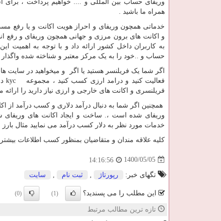
وریفای حساب بین المللی و .... خواهیم پرداخت ، برای آ
همراه ما باشید .
خدماتی همچون وریفای و احراز هویت اکانت و یا رفع م
و اکانت های برون مرزی و جهانی همچون وریفای و رفع انس
به کاربران داخل کشور ارائه داد و با توجه به اهمیت ای
حساب و ..خود را به یک مرکز معتبر و شناخته شده واگذار نم
اگر شما یک فریلنسر هستید یا اگر و میخواهید در سایت ه
فعالیت کنید و درامد ارزی کسب کنید ، مجموعه
kyc
در
فریلنسری و اکانت های خارجی و ارزی نیاز دارید را ارائه م
همچنین اگر شما به دنبال درآمد دلاری و کسب درآمد از اکا
وریفای شده است ،. ساخت و ایجاد اکانت های وریفای شد
خدمات مورد نظر به دلار کسب درآمد می نمایید مثال بارز 
کلیه علاقه مندان و متقاضیان بمنظور کسب اطلاعات بیشتر
1400/05/05
14:16:56
تگهای خبر:
رپورتاژ
,
ثبت نام
,
سایت
این مطلب را می پسندید؟
(0)
(1)
تازه ترین مطالب مرتبط