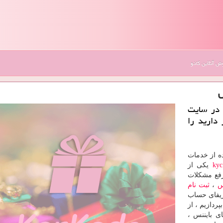
 آنلاین کادو
س
لیت در سایت
دارید را
ه از خدمات
ky
یکی از
فع مشکلات
س
،
ثبت نام
ریفای حساب
یباشد بپردازیم ، از
ی بایننس ،