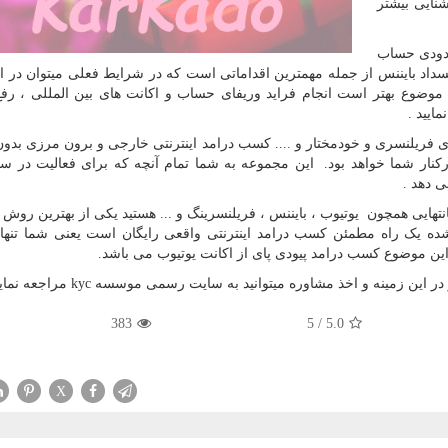
شنایی بیشتر
سدودی حساب
داد بایننس از جمله مهمترین اقداماتی است که در شرایط فعلی میتوان در ا
ن موضوع بهتر است انجام فراید وریفای حساب و اکانت های بین المللی ، رفع
ایید .
ای فریلنسری و خودمختار و .... کسب درامد اینترنتی خارجی و برون مرزی بد
کنار شما خواهد بود. این مجموعه به شما تمام آنچه که برای فعالیت در س
ی دهد .
نتهایی همچون یوتیوب ، بایننس ، فریلنسرینگ و ... هستید یکی از بهترین روش ه
ه یک راه مطمئن کسب درامد اینترنتی واقعی رایگان است یعنی شما تنها ب
این موضوع کسب درامد پیودی پای از اکانت یوتیوب می باشد.
 در این زمینه و اخذ مشاوره میتوانید به سایت رسمی موسسه
kyc
مراجعه نمایی
383
5
/
5.0
X