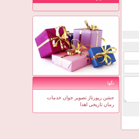
تگها
جشن
رپورتاژ
تصویر
جوان
خدمات
رمان
تاریخی
اهدا