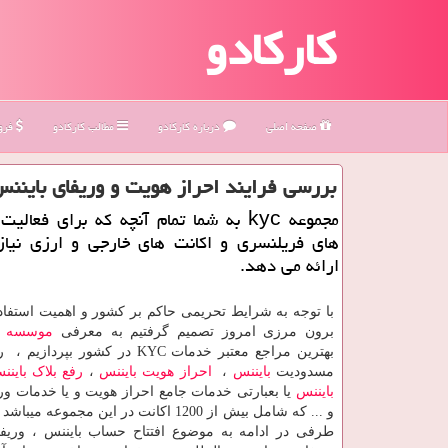
کارکادو
صفحه اصلی
درباره كاركادو
مطالب كاركادو
فروش
بررسی فرایند احراز هویت و وریفای باینن
مجموعه kyc به شما تمام آنچه كه برای فعا
های فریلنسری و اكانت های خارجی و ارزی نیاز 
ارائه می دهد.
با توجه به شرایط تحریمی حاکم بر کشور و اهمیت استفاد
برون مرزی امروز تصمیم گرفتیم به معرفی
موسسه
c
بهترین مراجع معتبر خدمات
KYC
در کشور بپردازیم ، ر
مسدودیت
بایننس
،
احراز هویت بایننس
،
رفع بلاک باینن
بایننس
یا بعبارتی خدمات جامع احراز هویت و یا خدمات و
و ... که شامل بیش از 1200 اکانت در این مجموعه م
طرفی در ادامه به موضوع افتتاح حساب بایننس ، وریفا