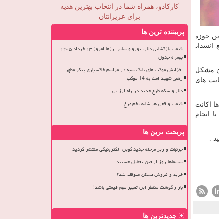
کارکادو، همراه شما در انتخاب بهترین هدیه
برای عزیزانتان
پربیننده ترین ها
ین حوزه
 انسداد
قیمت بازگشایی دلار، یورو و سایر ارزها امروز ۱۳ خرداد ۱۴۰۵
بهمراه جدول
افزایش موکب های بانک سپه در مراسم خاکسپاری پیکر مطهر
ون مشکل
رهبر شهید امت به 14 موکب
ایت های
دلار و سکه طرح جدید در راه ارزانی
قیمت واقعی هر شانه تخم مرغ
ا اکانت
ا انجام
پربحث ترین ها
د .
جزئیات واریز مرحله جدید کوپن الکترونیکی منتشر گردید
سینماها روز اربعین تعطیل هستند
خرید و فروش مسکن متوقف شد؟
بازار گوشت منتظر این تغییر مهم قیمتی باشد!
جدیدترین ها