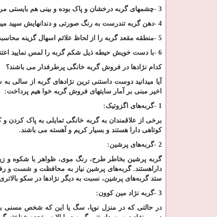
3
-
چشمهای گربه درخشان و پاک بوده و بینی هم بایستی م
4
-
دهن گربه تندرست به رنگ صورتی و دندانهایش سپید میب
5
-
منطقه مقعد گربه را از لحاظ علائم اسهال گزینه محاسبه 
6
-
با دست خویش حیطه ذیل شکم گربه را لمس نمایید اعتنا ف
کدام نژادها در فروش گربه خانگی پرطرفدار می باشند؟
آیا میدانید دوست داستنی ترین نژادهای گربه از سالی به 
اخیر مبنی بر آمار سایتهای فروش گربه خوا هیم پرداخت
:
1
-
گربه‌های اگزوتیک
:
برخی از علاقمندان به گربه خانگی تمایلی به پاک کردن و
کوتاهی دارا هستند و بسیار کریم و آهسته می باشند
.
2
-
گربه‌های پرشین
:
گربه پرشین بخاطر طرح، رنگ موی، ظواهر با شکوه و زی
دارا‌هستند. گربه‌های پرشین نیاز به محافظت و شست و رف
ستد گربه‌های پرشین، نسبت به دیگر نژادها در سکو بالاتری 
3
-
گربه نژاد مین کوون
:
در حالتی که در منزل نوپا، سگ یا این که شخص مسنی با