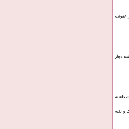
ز عفونت
ده دچار
ت داشته
 و بقیه