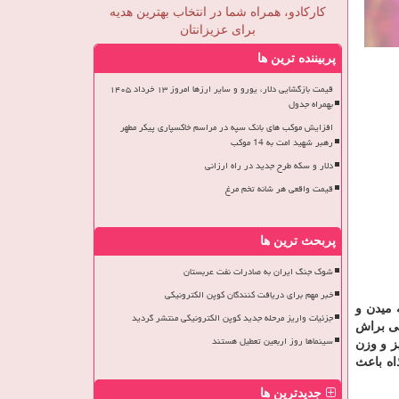
کارکادو، همراه شما در انتخاب بهترین هدیه
برای عزیزانتان
پربیننده ترین ها
قیمت بازگشایی دلار، یورو و سایر ارزها امروز ۱۳ خرداد ۱۴۰۵
بهمراه جدول
افزایش موکب های بانک سپه در مراسم خاکسپاری پیکر مطهر
رهبر شهید امت به 14 موکب
دلار و سکه طرح جدید در راه ارزانی
قیمت واقعی هر شانه تخم مرغ
پربحث ترین ها
شوک جنگ ایران به صادرات نفت عربستان
خبر مهم برای دریافت کنندگان کوپن الکترونیکی
 میدن و
جزئیات واریز مرحله جدید کوپن الکترونیکی منتشر گردید
تی براش
سینماها روز اربعین تعطیل هستند
یز و وزن
اه باعث
جدیدترین ها