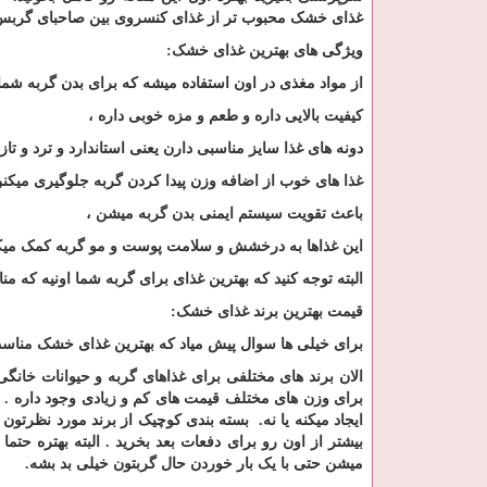
غذای خشک محبوب تر از غذای کنسروی بین صاحبای گربس
ویژگی های بهترین غذای خشک
:
از مواد مغذی در اون استفاده میشه که برای بدن گربه شما ن
کیفیت بالایی داره و طعم و مزه خوبی داره ،
دونه های غذا سایز مناسبی دارن یعنی استاندارد و ترد و تا
غذا های خوب از اضافه وزن پیدا کردن گربه جلوگیری میکنن
باعث تقویت سیستم ایمنی بدن گربه میشن ،
این غذاها به درخشش و سلامت پوست و مو گربه کمک میک
البته توجه کنید که بهترین غذای برای گربه شما اونیه که 
قیمت بهترین برند غذای خشک
:
برای خیلی ها سوال پیش میاد که بهترین غذای خشک مناسب ک
الان برند های مختلفی برای غذاهای گربه و حیوانات خانگ
برای وزن های مختلف قیمت های کم و زیادی وجود داره . به
ایجاد میکنه یا نه. بسته بندی کوچیک از برند مورد نظرتون ر
بیشتر از اون رو برای دفعات بعد بخرید . البته بهتره حت
میشن حتی با یک بار خوردن حال گربتون خیلی بد بشه
.