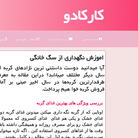
کارکادو
صفحه اصلی
درباره كاركادو
مطالب كاركادو
فروش
اموزش نگهداری از سگ خانگی
آیا میدانید دوست داستنی ترین نژادهای گربه ا
سال دیگر مختلف میباشد؟ در‌این مقاله به معرف
طرفدارترین گربه‌ها در سال اخیر مبنی بر آمار
فروش گربه خوا هیم پرداخت.
بررسی ویژگی های بهترین غذای گربه
اونایی که از گربه نگه داری میکنن میدونن غذای گربه دو
غذای خشک و یکی هم غذای غذای کنسروی که معمولا ت
غذای خشک رو برای مصرف روزانه و همیشگی داشته باش
وقت ها از غذاهای کنسروی استفاده کنن . اگه تازه میخواید
سرپرستی بگیرید بهتره اول این مقاله رو کامل بخونید. تا