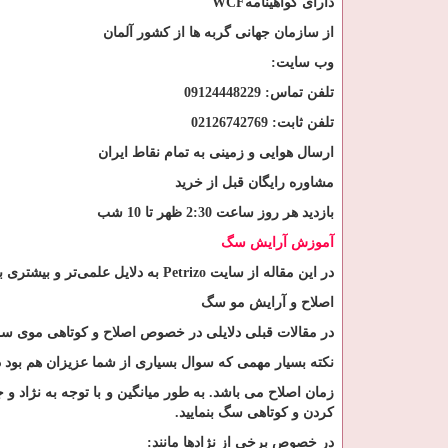
دارای گواهینامه
WCF
از سازمان جهانی گربه ها از کشور آلمان
وب سایت
:
تلفن تماس: 09124448229
تلفن ثابت: 02126742769
ارسال هوایی و زمینی به تمام نقاط ایران
مشاوره رایگان قبل از خرید
بازدید هر روز ساعت 2:30 ظهر تا 10 شب
آموزش آرایش سگ
در این مقاله از سایت
Petrizo
به دلایل علمی‌تر و بیشتری
اصلاح و آرایش مو سگ
در مقالات قبلی دلایلی در خصوص اصلاح و کوتاهی موی سر 
نکته بسیار مهمی که سوال بسیاری از شما عزیزان هم بو
کردن و کوتاهی سگ بنمایید
.
در خصوص برخی از نژادها مانند
: