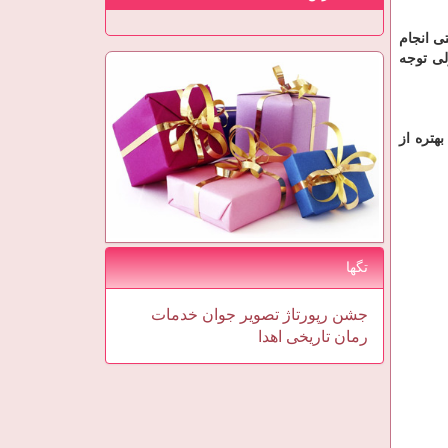
تی انجام
 ولی توجه
هتره از
تگها
جشن
رپورتاژ
تصویر
جوان
خدمات
رمان
تاریخی
اهدا