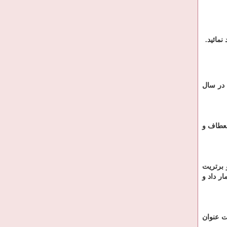
نمائید
.
 در سال
نعطاف و
 برتریت
ر داد و
ت عنوان