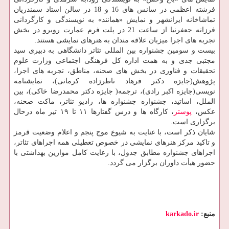
فرشته اعظمی در سانس های 16 و 18 در سالن استاد سمندریان
تماشاخانه ایرانشهر و نمایش «همانند» به نویسندگی و کارگردانی
فرزانه جعفرنیا از ساعت 21 در پلت فرم عمارت روبرو در بخش
تجربه های اجرا میزبان علاقه مندان به هنرهای نمایشی هستند.
بیست و سومین جشنواره بین المللی تئاتر دانشگاهی به دبیری سید
مجتبی جدی و به همت اداره کل فرهنگی اجتماعی وزارت علوم
تحقیقات و فناوری در بخش های صحنه، مناطق، تجربه های اجرا،
پژوهش(جایزه دکتر فرهاد ناظرزاده کرمانی)، نمایشنامه
نویسی(جایزه اکبر رادی)، ترجمه( جایزه دکتر محمدرضا خاکی)، بین
الملل، اساتید، جشنواره جشنواره ها، رادیو تئاتر، ماکت صحنه،
عکس،
پوستر
، کارگاه ها و درس گفتارها ۱۱ تا ۱۹ تیر ماه درحال
برگزاری است.
شایان ذکر است، با عنایت به شیوع موج پنجم و اعلام وضعیت قرمز
و تاکید مرکز هنرهای نمایشی در خصوص تعطیلی همه اجراهای تئاتر،
اجراهای جشنواره مطابق جدول، با رعایت کامل موازین بهداشتی با
حضور هیأت داوران برگزار می گردد.
منبع:
karkado.ir