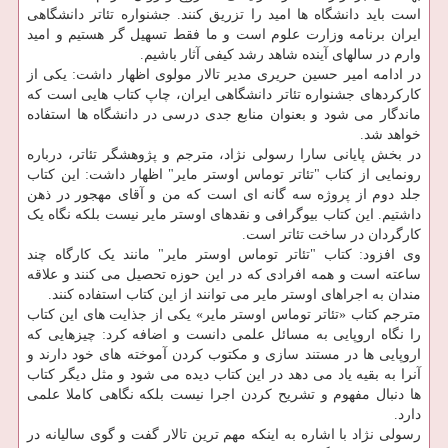
است باید دانشگاه ها امید را تزریق کنند. جشنواره تئاتر دانشگاهی
ایران برنامه وزارت علوم است و ما فقط تسهیل گر هستیم و امید
وارم در سالهای آینده شاهد رشد کیفی آثار باشیم.
در ادامه امیر حسین حریری مدیر تالار مولوی اظهار داشت: یکی از
کارکردهای جشنواره تئاتر دانشگاهی ایران، چاپ کتاب هایی است که
ماندگار می شود و بعنوان منابع جدی درسی در دانشگاه ها استفاده
خواهد شد.
در بخش پایانی سارا رسولی نژاد، مترجم و پژوهشگر تئاتر، درباره
رونمایی از کتاب "تئاتر توماس اوستر مایر" اظهار داشت: این کتاب
جلد دوم از پروژه سه گانه ای است که من و آقای مهجور در ذهن
داشتیم. این کتاب بیوگرافی و نقدهای اوستر مایر نیست بلکه نگاه یک
کارگردان در ساخت تئاتر است.
وی افزود: کتاب "تئاتر توماس اوستر مایر" مانند یک کارگاه چند
ساعته است و همه افرادی که در این حوزه تحصیل می کنند و علاقه
مندان به اجراهای اوستر مایر می توانند از این کتاب استفاده کنند.
مترجم کتاب «تئاتر توماس اوستر مایر» یکی از جذایت های این کتاب
را نگاه اروپایی به مسائل علمی دانست و اضافه کرد: چیزهایی که
اروپایی ها در مستند سازی و مکتوب کردن آموخته های خود دارند و
آنرا به بقیه یاد می دهد در این کتاب دیده می شود و مثل دیگر کتاب
ها دنبال مفهوم و تشریح کردن اجرا نیست بلکه نگاهی کاملا علمی
دارد.
رسولی نژاد با اشاره به اینکه مهم ترین تالار گفت و گوی سالیانه در