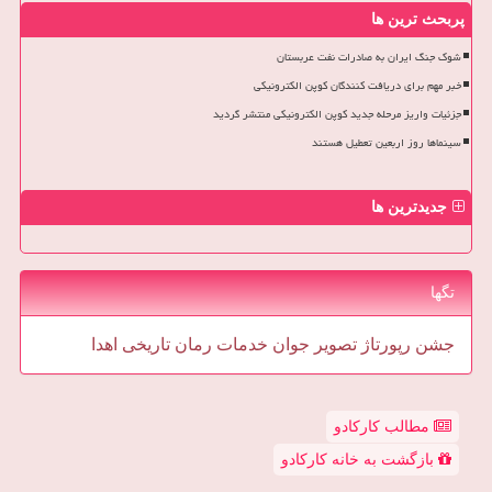
پربحث ترین ها
شوک جنگ ایران به صادرات نفت عربستان
خبر مهم برای دریافت کنندگان کوپن الکترونیکی
جزئیات واریز مرحله جدید کوپن الکترونیکی منتشر گردید
سینماها روز اربعین تعطیل هستند
جدیدترین ها
تگها
جشن
رپورتاژ
تصویر
جوان
خدمات
رمان
تاریخی
اهدا
مطالب کارکادو
بازگشت به خانه کارکادو