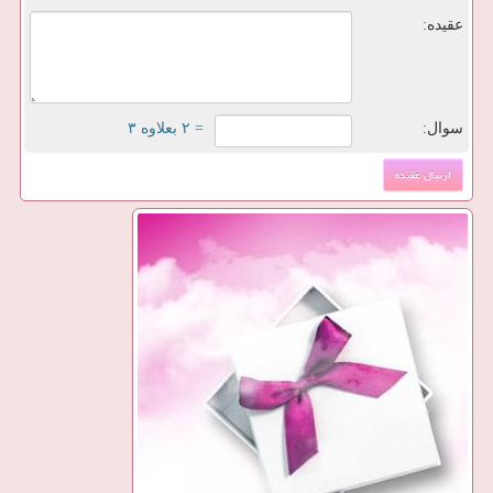
عقیده:
سوال:
= ۲ بعلاوه ۳