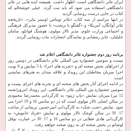
ایران تئاتر دانشگاهی است، اظهار داشت: همیشه ایده هایی در تئانر
دانشگاهی استفاده می شود که باید ثبت گردد. خیلی خوشحالم که
کتاب در جایی درست رونمایی گردید.
در انتها مراسم از سه کتاب «تئاتر توماس اوستر مایر»، «تاریخچه
تئاتر آوانگارد آمریکا» و «گفتگو با برشت» با حضور مدیرکل فرهنگی
و اجتماعی وزارت علوم، مدیر تالار مولوی، هوشنگ قوانلو، سامان
خلیلیان، جابر رمضانی و نمایندگان انتشارات مات رونمایی گردید.
.
برنامه روز دوم جشنواره تئاتر دانشگاهی اعلام شد
بیست و سومین جشنواره بین المللی تئاتر دانشگاهی در دومین روز
از اجراهای بخش صحنه ای و «تجربه های اجرا» با 5 نمایش و 8 نوبت
اجرا میزبان مخاطبان این رویداد و علاقه مندان به هنرهای نمایشی
است.
در ادامه اجرای آثار بخش های صحنه ای و تجربه های اجرای بیست و
سومین جشنواره بین المللی تئاتر دانشگاهی، این رویداد امروز(شنبه
12 تیر) میزبان نمایش «پاپ ژپتو» به کارگردانی محمدرضا محمودی
در سالن اصلی تالار مولوی است که در دو سانس 16 و 19 اجرا می
شود. نمایش «شب شک» به کارگردانی امیرحسین بریمانی از ساعت
17: 30 در سالن کوچک تالار مولوی و نمایش «فریاد خاموش» به
کارگردانی هادی عطایی در دو سانس 16 و 17: 30 در عمارت نوفل
لوشاتو در بخش صحنه ای به روی صحنه خواهند رفت.
نمایش های «باغ وحش» به نویسندگی رودابه سرمدی و کارگردانی