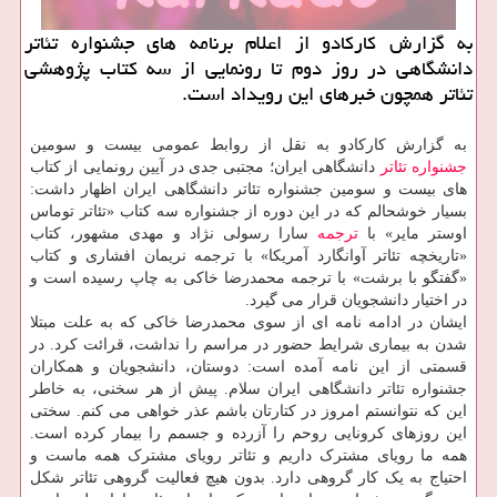
به گزارش کارکادو از اعلام برنامه های جشنواره تئاتر
دانشگاهی در روز دوم تا رونمایی از سه کتاب پژوهشی
تئاتر همچون خبرهای این رویداد است.
به گزارش کارکادو به نقل از روابط عمومی بیست و سومین
جشنواره
تئاتر
دانشگاهی ایران؛ مجتبی جدی در آیین رونمایی از کتاب
های بیست و سومین جشنواره تئاتر دانشگاهی ایران اظهار داشت:
بسیار خوشحالم که در این دوره از جشنواره سه کتاب «تئاتر توماس
اوستر مایر» با
ترجمه
سارا رسولی نژاد و مهدی مشهور، کتاب
«تاریخچه تئاتر آوانگارد آمریکا» با ترجمه نریمان افشاری و کتاب
«گفتگو با برشت» با ترجمه محمدرضا خاکی به چاپ رسیده است و
در اختیار دانشجویان قرار می گیرد.
ایشان در ادامه نامه ای از سوی محمدرضا خاکی که به علت مبتلا
شدن به بیماری شرایط حضور در مراسم را نداشت، قرائت کرد. در
قسمتی از این نامه آمده است: دوستان، دانشجویان و همکاران
جشنواره تئاتر دانشگاهی ایران سلام. پیش از هر سخنی، به خاطر
این که نتوانستم امروز در کتارتان باشم عذر خواهی می کنم. سختی
این روزهای کرونایی روحم را آزرده و جسمم را بیمار کرده است.
همه ما رویای مشترک داریم و تئاتر رویای مشترک همه ماست و
احتیاج به یک کار گروهی دارد. بدون هیچ فعالیت گروهی تئاتر شکل