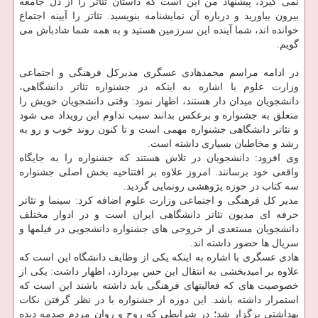
نمی گیرد، پیشنهاد من این است که داستان تئاتر را از دل جامعه
بیرون بیاورید و درباره آن نمایشنامه بنویسید. تئاتر را آیینه اجتماع
خوانده اند، شما آینده این سرزمین هستید و به همه شما شادباش می
گویم.
در ادامه مراسم محمدهادی عسگری مدیرکل فرهنگی و اجتماعی
وزارت علوم با اشاره به اینکه در جشنواره تئاتر دانشگاهی،
دانشجویان میدان دار هستند، اظهار نمود: وقتی دانشجویان خویش را
متعلق به جشنواره و برعکس بدانند سبب تداوم این رویداد می شود
و تئاتر دانشگاهی جشنواره مهمی است و تا کنون روند خوب و رو به
رشد و مخاطبان بسیاری داشته است.
وی افزود: دانشجویان در تلاش هستند که جشنواره را به جایگاه
واقعی خود برسانند. امروز علاوه بر افتتاحیه بخش اصلی جشنواره
سه کتاب در حوزه پژوهشی رونمایی گردید.
مدیر کل فرهنگی و اجتماعی وزارت علوم اضافه کرد: سینما و تئاتر
حرفه ای مدیون تئاتر دانشگاهی ایران است و در ادوار مختلف
دانشجویان مستعدی از خروجی های جشنواره دانشجویی در فیلمها و
سریال ها حضور داشته اند.
هادی عسگری با اشاره به اینکه یکی از وظایف دانشگاه این است که
علاوه بر امیدبخشی به انتقال این حس بپردازد، اظهار داشت: یکی از
خصوصیت های که فعالیتهای فرهنگی باید داشته باشند این است که
استمرار داشته باشد. این دوره از جشنواره با در نظر گرفتن نکات
بهداشتی برگزار شد؛ در شرایطی که روح و روان مردم صدمه دیده