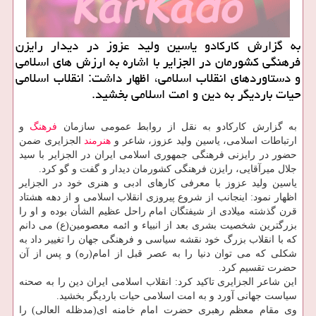
به گزارش کارکادو یاسین ولید عزوز در دیدار رایزن
فرهنگی کشورمان در الجزایر با اشاره به ارزش های اسلامی
و دستاوردهای انقلاب اسلامی، اظهار داشت: انقلاب اسلامی
حیات باردیگر به دین و امت اسلامی بخشید.
به گزارش کارکادو به نقل از روابط عمومی سازمان
فرهنگ
و
ارتباطات اسلامی، یاسین ولید عزوز، شاعر و
هنرمند
الجزایری ضمن
حضور در رایزنی فرهنگی جمهوری اسلامی ایران در الجزایر با سید
جلال میرآقایی، رایزن فرهنگی کشورمان دیدار و گفت و گو کرد.
یاسین ولید عزوز با معرفی کارهای ادبی و هنری خود در الجزایر
اظهار نمود: اینجانب از شروع پیروزی انقلاب اسلامی و از دهه هشتاد
قرن گذشته میلادی از شیفتگان امام راحل عظیم الشأن بوده و او را
بزرگترین شخصیت بشری بعد از انبیاء و ائمه معصومین(ع) می دانم
که با انقلاب بزرگ خود نقشه سیاسی و فرهنگی جهان را تغییر داد به
شکلی که می توان دنیا را به عصر قبل از امام(ره) و پس از آن
حضرت تقسیم کرد.
این شاعر الجزایری تاکید کرد: انقلاب اسلامی ایران دین را به صحنه
سیاست جهانی آورد و به امت اسلامی حیات باردیگر بخشید.
وی مقام معظم رهبری حضرت امام خامنه ای(مدظله العالی) را