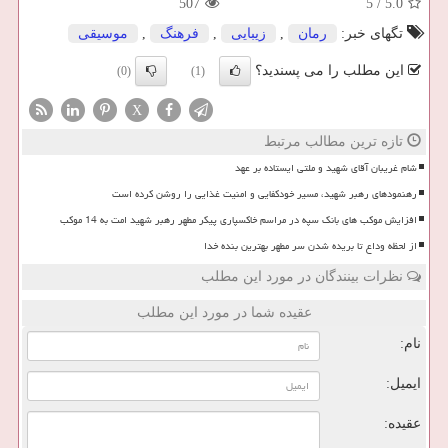
507
5
/
5.0
تگهای خبر:
رمان
,
زیبایی
,
فرهنگ
,
موسیقی
این مطلب را می پسندید؟
(0)
(1)
X
تازه ترین مطالب مرتبط
شام غریبان آقای شهید و ملتی ایستاده بر عهد
رهنمودهای رهبر شهید، مسیر خودکفایی و امنیت غذایی را روشن کرده است
افزایش موکب های بانک سپه در مراسم خاکسپاری پیکر مطهر رهبر شهید امت به 14 موکب
از لحظه وداع تا بریده شدن سر مطهر بهترین بنده خدا
نظرات بینندگان در مورد این مطلب
عقیده شما در مورد این مطلب
نام:
ایمیل:
عقیده: