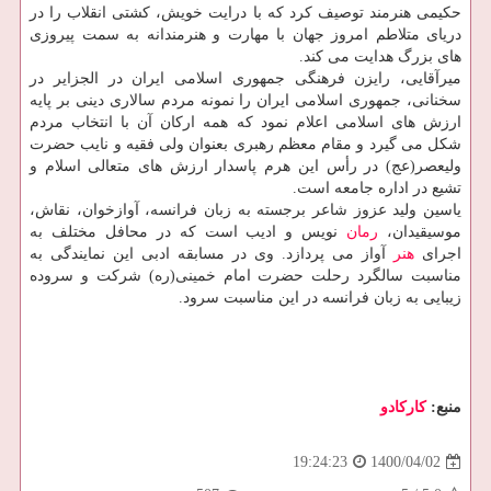
حکیمی هنرمند توصیف کرد که با درایت خویش، کشتی انقلاب را در
دریای متلاطم امروز جهان با مهارت و هنرمندانه به سمت پیروزی
های بزرگ هدایت می کند.
میرآقایی، رایزن فرهنگی جمهوری اسلامی ایران در الجزایر در
سخنانی، جمهوری اسلامی ایران را نمونه مردم سالاری دینی بر پایه
ارزش های اسلامی اعلام نمود که همه ارکان آن با انتخاب مردم
شکل می گیرد و مقام معظم رهبری بعنوان ولی فقیه و نایب حضرت
ولیعصر(عج) در رأس این هرم پاسدار ارزش های متعالی اسلام و
تشیع در اداره جامعه است.
یاسین ولید عزوز شاعر برجسته به زبان فرانسه، آوازخوان، نقاش،
موسیقیدان،
رمان
نویس و ادیب است که در محافل مختلف به
اجرای
هنر
آواز می پردازد. وی در مسابقه ادبی این نمایندگی به
مناسبت سالگرد رحلت حضرت امام خمینی(ره) شرکت و سروده
زیبایی به زبان فرانسه در این مناسبت سرود.
منبع:
كاركادو
1400/04/02
19:24:23