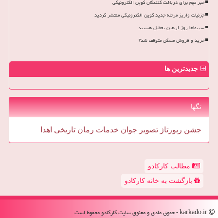
خبر مهم برای دریافت کنندگان کوپن الکترونیکی
جزئیات واریز مرحله جدید کوپن الکترونیکی منتشر گردید
سینماها روز اربعین تعطیل هستند
خرید و فروش مسکن متوقف شد؟
جدیدترین ها
تگها
جشن
رپورتاژ
تصویر
جوان
خدمات
رمان
تاریخی
اهدا
مطالب کارکادو
بازگشت به خانه کارکادو
karkado.ir - حقوق مادی و معنوی سایت كاركادو محفوظ است