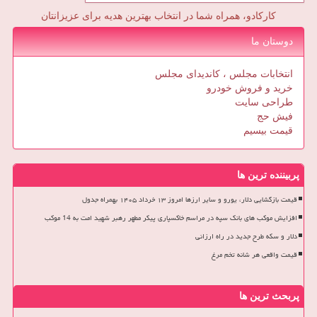
کارکادو، همراه شما در انتخاب بهترین هدیه برای عزیزانتان
دوستان ما
انتخابات مجلس ، کاندیدای مجلس
خرید و فروش خودرو
طراحی سایت
فیش حج
قیمت بیسیم
پربیننده ترین ها
قیمت بازگشایی دلار، یورو و سایر ارزها امروز ۱۳ خرداد ۱۴۰۵ بهمراه جدول
افزایش موکب های بانک سپه در مراسم خاکسپاری پیکر مطهر رهبر شهید امت به 14 موکب
دلار و سکه طرح جدید در راه ارزانی
قیمت واقعی هر شانه تخم مرغ
پربحث ترین ها