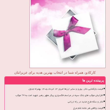
کارکادو، همراه شما در انتخاب بهترین هدیه برای عزیزانتان
پربیننده ترین ها
قیمت بازگشایی دلار، یورو و سایر ارزها امروز ۱۳ خرداد ۱۴۰۵ بهمراه جدول
افزایش موکب های بانک سپه در مراسم خاکسپاری پیکر مطهر رهبر شهید امت به 14 موکب
دلار و سکه طرح جدید در راه ارزانی
قیمت واقعی هر شانه تخم مرغ