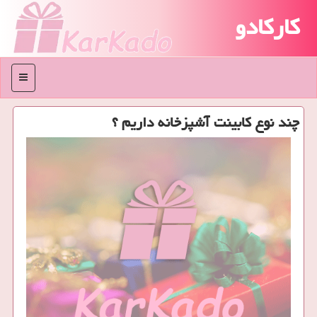
کارکادو
منو
چند نوع كابینت آشپزخانه داریم ؟