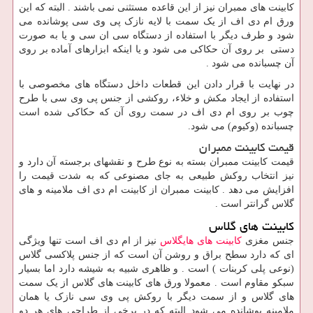
کابینت های ممبران نیز از این قاعده مستثنی نمی باشند . البته که این
ورق ام دی اف از یک سمت با لایه نازک پی وی سی پوشانده می
شود و طرف دیگر با استفاده از دستگاه سی ان سی و یا به صورت
دستی بر روی آن حکاکی می شود و یا اینکه ابزارهای آماده بر روی
آن چسبانده می شود .
در نهایت با قرار دادن این قطعات داخل دستگاه های مخصوصی با
استفاده از ایجاد مکش و خلاء، روکشی از جنس پی وی سی با طرح
چوب بر روی ام دی اف در سمت روی آن که حکاکی شده است
چسبانده (وکیوم) می شود.
قیمت کابینت ممبران
قیمت کابینت ممبران بسته به نوع طرح و نقشهای برجسته آن دارد و
نیز انتخاب روکش طبیعی به جای مصنوعی که به شدت قیمت را
افزایش می دهد . کابینت ممبران از کابینت ام دی اف ملامینه و های
گلاس گرانتر است .
کابینت های گلاس
جنس مغزی
کابینت های هایگلاس
نیز از ام دی اف است تنها ویژگی
ای که دارد سطح براق و روشن آن است که از جنس پلاکسی گلاس
(نوعی پلی کربنات ) است . و ظاهری شبیه به شیشه دارد اما بسیار
سبکو مقاوم است . معمولا ورق های کابینت های گلاس از یک سمت
های گلاس و از سمت دیگر با روکش پی وی سی نازک یا همان
ملامینه پوشانده می شود البته که در برخی از طراحی های هر دو