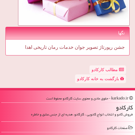
تگها
جشن
رپورتاژ
تصویر
جوان
خدمات
رمان
تاریخی
اهدا
مطالب کارکادو
بازگشت به خانه کارکادو
karkado.ir - حقوق مادی و معنوی سایت كاركادو محفوظ است
كاركادو
فروش کادو و انتخاب انواع کادویی ، کارکادو، هدیه ای از جنس عشق و خاطره
صفحات كاركادو