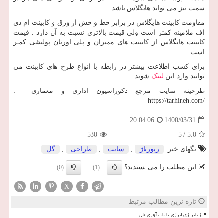
سمت نیز می تواند هایگلاس باشد .
مقاومت کابینت هایگلاس در برابر خط و خش از ورق و کابینت ام دی
اف ملامینه کمتر است ولی قیمت بالاتری نسبت به آن دارد . قیمت
کابینت هایگلاس از کابینت های ممبران و پلی اورتان پولیشی کمتر
است .
برای کسب اطلاعت بیشتر در رابطه با انواع طرح های کابینت می
توانید وارد این
لینک
شوید.
طرحینه سایت مرجع دکوراسیون اداری و معماری :
https://tarhineh.com/
1400/03/31
20:04:06
530
5
/
5.0
تگهای خبر:
رپورتاژ
,
سایت
,
طراحی
,
گل
این مطلب را می پسندید؟
(0)
(1)
X
تازه ترین مطالب مرتبط
از ناترازی انرژی تا تاب آوری ملی