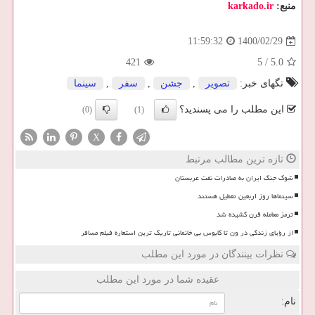
منبع:
karkado.ir
1400/02/29
11:59:32
421
5
/
5.0
تگهای خبر:
تصویر
,
جشن
,
سفر
,
سینما
این مطلب را می پسندید؟
(0)
(1)
X
تازه ترین مطالب مرتبط
شوک جنگ ایران به صادرات نفت عربستان
سینماها روز اربعین تعطیل هستند
ترمز معامله قرن کشیده شد
از رؤیای زندگی در ون تا کابوس بی خانمانی تاریک ترین استعاره فیلم مسافر
نظرات بینندگان در مورد این مطلب
عقیده شما در مورد این مطلب
نام: