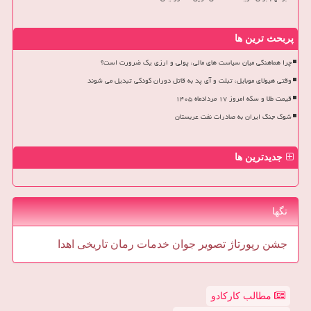
پربحث ترین ها
چرا هماهنگی میان سیاست های مالی، پولی و ارزی یک ضرورت است؟
وقتی هیولای موبایل، تبلت و آی پد به قاتل دوران کودکی تبدیل می شوند
قیمت طلا و سکه امروز ۱۷ مردادماه ۱۴۰۵
شوک جنگ ایران به صادرات نفت عربستان
جدیدترین ها
تگها
جشن
رپورتاژ
تصویر
جوان
خدمات
رمان
تاریخی
اهدا
مطالب کارکادو