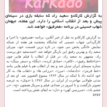
به گزارش کارکادو سعید راد که سابقه بازی در سینمای
پیش و بعد از انقلاب اسلامی را دارد، این هفته، میهمان
شهاب حسینی در برنامه «همرفیق» خواهد شد.
به گزارش کارکادو به نقل از خبر آنلاین، برنامه «همرفیق» با اجرا و
کارگردانی شهاب حسینی که شامگاه پنجشنبه هر هفته از شبکه
نمایش خانگی پخش می شود، در تازه ترین قسمت خود، میزبان
سعید راد و بهترین رفیق این بازیگر خواهد شد. احمدسعید حق پرست
راد، مشهور به سعید راد، در قبل از انقلاب با فیلم هایی چون
«خداحافظ رفیق»، «کافر»، «صادق کرده»، «تنگنا» و «سفر سنگ» به
ستاره سینمای ایران تبدیل شد و بعد از انقلاب هم با فیلم هایی مانند
«خط قرمز»، «دادشاه»، «مرز»، «برزخی ها» و «عقاب ها» به کار
خود ادامه داد تا اینکه در سال ۱۳۶۳ ممنوع التصویر شد. او بعد از
مدتی طولانی مهاجرت از ایران، در سال ۱۳۸۲ با «دوئل» به عرصه
تصویر بازگشت و تا امروز در تعدادی فیلم و سریال همچون «چ»، «در
چشم باد»، «سرزمین کهن» و «دل» به ایفای نقش پرداخته است.
۵۷۵۷