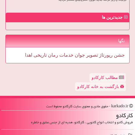
جدیدترین ها
تگها
جشن
رپورتاژ
تصویر
جوان
خدمات
رمان
تاریخی
اهدا
مطالب کارکادو
بازگشت به خانه کارکادو
karkado.ir - حقوق مادی و معنوی سایت كاركادو محفوظ است
كاركادو
فروش کادو و انتخاب انواع کادویی ، کارکادو، هدیه ای از جنس عشق و خاطره