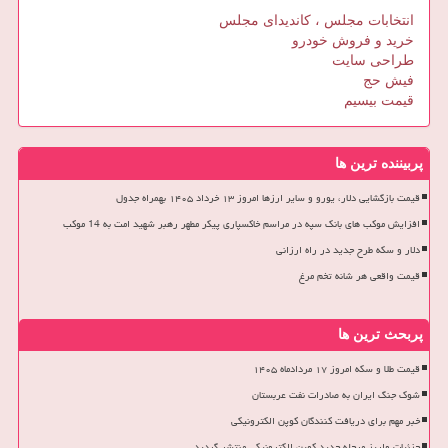
انتخابات مجلس ، کاندیدای مجلس
خرید و فروش خودرو
طراحی سایت
فیش حج
قیمت بیسیم
پربیننده ترین ها
قیمت بازگشایی دلار، یورو و سایر ارزها امروز ۱۳ خرداد ۱۴۰۵ بهمراه جدول
افزایش موکب های بانک سپه در مراسم خاکسپاری پیکر مطهر رهبر شهید امت به 14 موکب
دلار و سکه طرح جدید در راه ارزانی
قیمت واقعی هر شانه تخم مرغ
پربحث ترین ها
قیمت طلا و سکه امروز ۱۷ مردادماه ۱۴۰۵
شوک جنگ ایران به صادرات نفت عربستان
خبر مهم برای دریافت کنندگان کوپن الکترونیکی
جزئیات واریز مرحله جدید کوپن الکترونیکی منتشر گردید