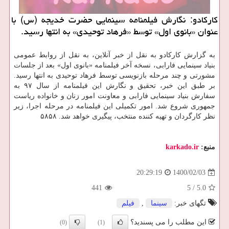
کارکادو: نگارش فیلمنامه سینمایی حضرت خدیجه (س) با
عنوان «بانوی اول» توسط «فرهاد توحیدی» به انتها رسید.
به گزارش کارکادو به نقل از خبر آنلاین، به نقل از روابط عمومی
بنیاد سینمایی فارابی، نسخه آخر فیلمنامه «بانوی اول» بعد از جلسات
مشورتی و چند مرحله بازنویسی توسط فرهاد توحیدی به انتها رسید.
بر طبق این خبر، تحقیق و نگارش این فیلمنامه از سال ۹۷ به
سفارش بنیاد سینمایی فارابی و معاونت امور زنان و خانواده ریاست
جمهوری شروع شد. امور تکمیلی این فیلمنامه در مرحله اجرا، زیر
نظر کارگردان و تهیه کننده منتخب، پیگیری خواهد شد. ۵۸۵۸
منبع:
karkado.ir
1400/02/03
20:29:19
441
5
/
5.0
تگهای خبر:
سینما
,
فیلم
این مطلب را می پسندید؟
(0)
(1)