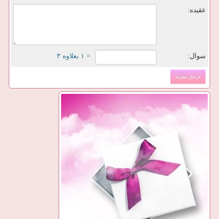
عقیده:
سوال:
= ۱ بعلاوه ۳