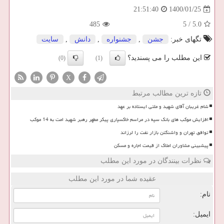
1400/01/25
21:51:40
485
5
/
5.0
تگهای خبر:
جشن
,
جشنواره
,
دانش
,
سایت
این مطلب را می پسندید؟
(0)
(1)
X
تازه ترین مطالب مرتبط
شام غریبان آقای شهید و ملتی ایستاده بر عهد
افزایش موکب های بانک سپه در مراسم خاکسپاری پیکر مطهر رهبر شهید امت به 14 موکب
توافق تهران و واشنگتن بازار نفت را لرزاند
پیشبینی مشاوران املاک از قیمت اجاره و مسکن
نظرات بینندگان در مورد این مطلب
عقیده شما در مورد این مطلب
نام:
ایمیل: