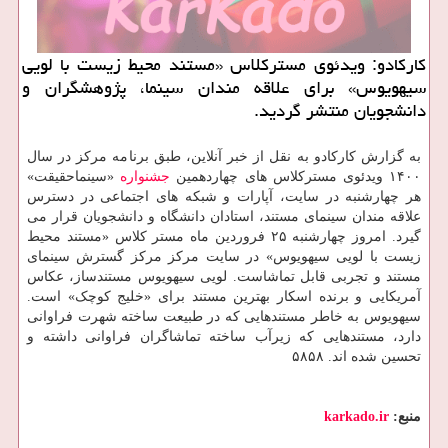
کارکادو: ویدئوی مسترکلاس «مستند محیط زیست با لویی
سیهویوس» برای علاقه مندان سینما، پژوهشگران و
دانشجویان منتشر گردید.
به گزارش کارکادو به نقل از خبر آنلاین، طبق برنامه مرکز در سال
۱۴۰۰ ویدئوی مسترکلاس های چهاردهمین
جشنواره
«سینماحقیقت»
هر چهارشنبه در سایت، آپارات و شبکه های اجتماعی در دسترس
علاقه مندان سینمای مستند، استادان دانشگاه و دانشجویان قرار می
گیرد. امروز چهارشنبه ۲۵ فروردین ماه مستر کلاس «مستند محیط
زیست با لویی سیهویوس» در سایت مرکز مرکز گسترش سینمای
مستند و تجربی قابل تماشاست. لویی سیهویوس مستندساز، عکاس
آمریکایی و برنده اسکار بهترین مستند برای «خلیج کوچک» است.
سیهویوس به خاطر مستندهایی که در طبیعت ساخته شهرت فراوانی
دارد، مستندهایی که زیرآب ساخته تماشاگران فراوانی داشته و
تحسین شده اند. ۵۸۵۸
منبع:
karkado.ir