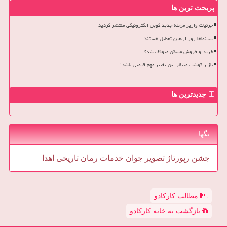
پربحث ترین ها
جزئیات واریز مرحله جدید کوپن الکترونیکی منتشر گردید
سینماها روز اربعین تعطیل هستند
خرید و فروش مسکن متوقف شد؟
بازار گوشت منتظر این تغییر مهم قیمتی باشد!
جدیدترین ها
تگها
جشن
رپورتاژ
تصویر
جوان
خدمات
رمان
تاریخی
اهدا
مطالب کارکادو
بازگشت به خانه کارکادو