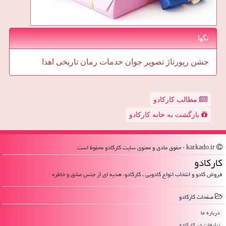
تگها
جشن
رپورتاژ
تصویر
جوان
خدمات
رمان
تاریخی
اهدا
مطالب کارکادو
بازگشت به خانه کارکادو
karkado.ir - حقوق مادی و معنوی سایت كاركادو محفوظ است
كاركادو
فروش کادو و انتخاب انواع کادویی ، کارکادو، هدیه ای از جنس عشق و خاطره
صفحات كاركادو
درباره ما
تبلیغات در كاركادو