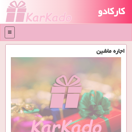
کارکادو
منو
اجاره ماشین