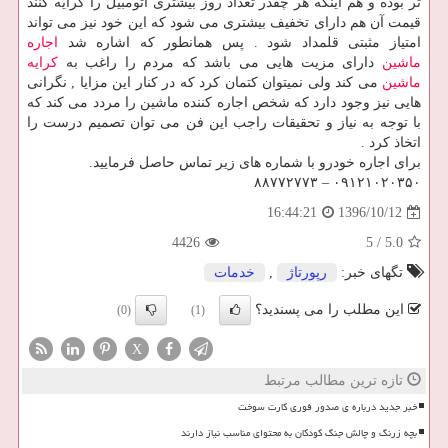
تر بوده و هم اینکه هر چقدر تعداد روز بیشتری اتومبیل را کرایه کنند
قیمت آن هم دارای تخفیف بیشتری می شود که این خود نیز می تواند
امتیاز مثبتی قلمداد شود . پس همانطور که اشاره شد
اجاره
ماشین
دارای مزیت هایی می باشد که مردم را راغب به
کرایه
ماشین
می کند ولی نمیتوان کتمان کرد که در کنار این مزایا , نگرانی
هایی نیز وجود دارد که شخص اجاره کننده ماشین را مردد می کند که
با توجه به نیاز و تحقیقات راجب این فن می توان تصمیم درست را
اتخاذ کرد .
برای اجاره خودرو با شماره های زیر تماس حاصل فرمایید.
۰۹۱۲۱۰۲۰۳۵۰ – ۸۸۷۷۲۷۷۳
1396/10/12
16:44:21
4426
5
/
5.0
تگهای خبر:
رپورتاژ
,
خدمات
این مطلب را می پسندید؟
(0)
(1)
X
تازه ترین مطالب مرتبط
خبر جدید درباره ی صدور فوری کارت سوخت
بچه زرنگ و چالش جنگ کودکان به محتوای مناسب نیاز دارند