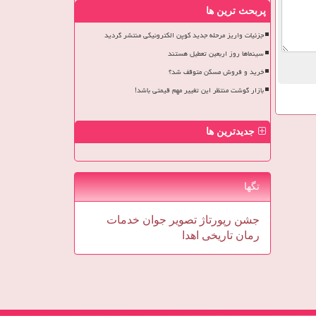
پربحث ترین ها
جزئیات واریز مرحله جدید کوپن الکترونیکی منتشر گردید
سینماها روز اربعین تعطیل هستند
خرید و فروش مسکن متوقف شد؟
بازار گوشت منتظر این تغییر مهم قیمتی باشد!
جدیدترین ها
تگها
جشن
رپورتاژ
تصویر
جوان
خدمات
رمان
تاریخی
اهدا