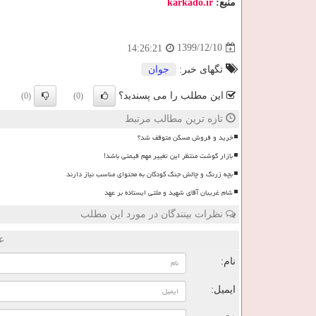
منبع:
karkado.ir
1399/12/10
14:26:21
تگهای خبر:
جوان
این مطلب را می پسندید؟
(0)
(0)
تازه ترین مطالب مرتبط
خرید و فروش مسکن متوقف شد؟
بازار گوشت منتظر این تغییر مهم قیمتی باشد!
بچه زرنگ و چالش جنگ کودکان به محتوای مناسب نیاز دارند
شام غریبان آقای شهید و ملتی ایستاده بر عهد
نظرات بینندگان در مورد این مطلب
ع
نام:
ایمیل: