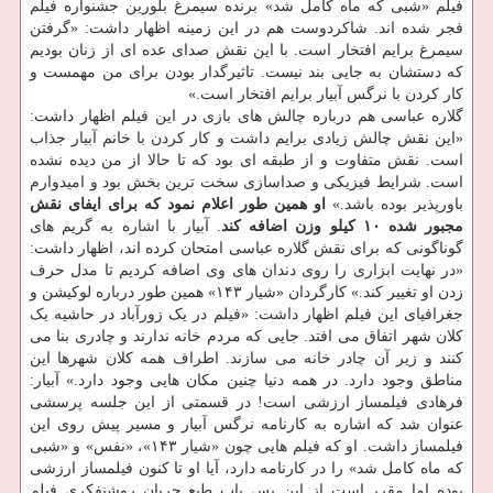
فیلم «شبی که ماه کامل شد» برنده سیمرغ بلورین جشنواره فیلم
فجر شده اند. شاکردوست هم در این زمینه اظهار داشت: «گرفتن
سیمرغ برایم افتخار است. با این نقش صدای عده ای از زنان بودیم
که دستشان به جایی بند نیست. تاثیرگدار بودن برای من مهمست و
کار کردن با نرگس آبیار برایم افتخار است.»
گلاره عباسی هم درباره چالش های بازی در این فیلم اظهار داشت:
«این نقش چالش زیادی برایم داشت و کار کردن با خانم آبیار جذاب
است. نقش متفاوت و از طبقه ای بود که تا حالا از من دیده نشده
است. شرایط فیزیکی و صداسازی سخت ترین بخش بود و امیدوارم
باورپذیر بوده باشد.»
او همین طور اعلام نمود که برای ایفای نقش
مجبور شده ۱۰ کیلو وزن اضافه کند
. آبیار با اشاره به گریم های
گوناگونی که برای نقش گلاره عباسی امتحان کرده اند، اظهار داشت:
«در نهایت ابزاری را روی دندان های وی اضافه کردیم تا مدل حرف
زدن او تغییر کند.» کارگردان «شیار ۱۴۳» همین طور درباره لوکیشن و
جغرافیای این فیلم اظهار داشت: «فیلم در یک زورآباد در حاشیه یک
کلان شهر اتفاق می افتد. جایی که مردم خانه ندارند و چادری بنا می
کنند و زیر آن چادر خانه می سازند. اطراف همه کلان شهرها این
مناطق وجود دارد. در همه دنیا چنین مکان هایی وجود دارد.» آبیار:
فرهادی فیلمساز ارزشی است! در قسمتی از این جلسه پرسشی
عنوان شد که اشاره به کارنامه نرگس آبیار و مسیر پیش روی این
فیلمساز داشت. او که فیلم هایی چون «شیار ۱۴۳»، «نفس» و «شبی
که ماه کامل شد» را در کارنامه دارد، آیا او تا کنون فیلمساز ارزشی
بوده اما مقرر است از این پس باب طبع جریان روشنفکری فیلم