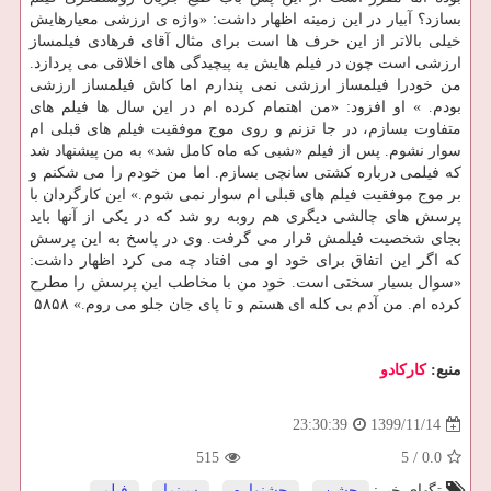
بسازد؟ آبیار در این زمینه اظهار داشت: «واژه ی ارزشی معیارهایش
خیلی بالاتر از این حرف ها است برای مثال آقای فرهادی فیلمساز
ارزشی است چون در فیلم هایش به پیچیدگی های اخلاقی می پردازد.
من خودرا فیلمساز ارزشی نمی پندارم اما کاش فیلمساز ارزشی
بودم. » او افزود: «من اهتمام کرده ام در این سال ها فیلم های
متفاوت بسازم، در جا نزنم و روی موج موفقیت فیلم های قبلی ام
سوار نشوم. پس از فیلم «شبی که ماه کامل شد» به من پیشنهاد شد
که فیلمی درباره کشتی سانچی بسازم. اما من خودم را می شکنم و
بر موج موفقیت فیلم های قبلی ام سوار نمی شوم.» این کارگردان با
پرسش های چالشی دیگری هم روبه رو شد که در یکی از آنها باید
بجای شخصیت فیلمش قرار می گرفت. وی در پاسخ به این پرسش
که اگر این اتفاق برای خود او می افتاد چه می کرد اظهار داشت:
«سوال بسیار سختی است. خود من با مخاطب این پرسش را مطرح
کرده ام. من آدم بی کله ای هستم و تا پای جان جلو می روم.» ۵۸۵۸
منبع:
كاركادو
1399/11/14
23:30:39
515
5
/
0.0
تگهای خبر:
جشن
,
جشنواره
,
سینما
,
فیلم