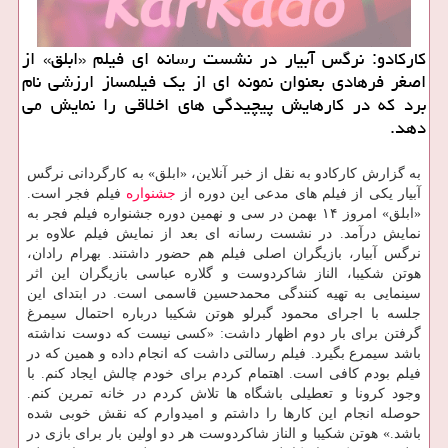
کارکادو: نرگس آبیار در نشست رسانه ای فیلم «ابلق» از
اصغر فرهادی بعنوان نمونه ای از یک فیلمساز ارزشی نام
برد که در کارهایش پیچیدگی های اخلاقی را نمایش می
دهد.
به گزارش کارکادو به نقل از خبر آنلاین، «ابلق» به کارگردانی نرگس
آبیار یکی از فیلم های مدعی این دوره از
جشنواره
فیلم فجر است.
«ابلق» امروز ۱۴ بهمن در سی و نهمین دوره جشنواره فیلم فجر به
نمایش درآمد. در نشست رسانه ای بعد از نمایش فیلم علاوه بر
نرگس آبیار، بازیگران اصلی فیلم هم حضور داشتند. بهرام رادان،
هوتن شکیبا، الناز شاکردوست و گلاره عباسی بازیگران این اثر
سینمایی به تهیه کنندگی محمدحسین قاسمی است. در ابتدای این
جلسه با اجرای محمود گبرلو هوتن شکیبا درباره احتمال سیمرغ
گرفتن برای بار دوم اظهار داشت: «کسی نیست که دوست نداشته
باشد سیمرع بگیرد. فیلم رسالتی داشت که انجام داده و همین که در
فیلم بودم کافی است. اهتمام کردم برای خودم چالش ایجاد کنم. با
وجود کرونا و تعطیلی باشگاه ها تلاش کردم در خانه تمرین کنم.
حوصله انجام این کارها را داشتم و امیدوارم که نقش خوبی شده
باشد.» هوتن شکیبا و الناز شاکردوست هر دو اولین بار برای بازی در