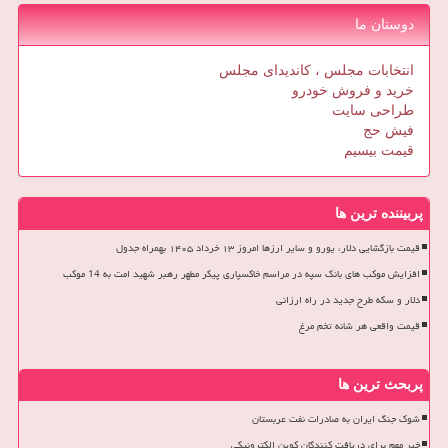
دوستان ما
انتخابات مجلس ، کاندیدای مجلس
خرید و فروش خودرو
طراحی سایت
فیش حج
قیمت بیسیم
پربیننده ترین ها
قیمت بازگشایی دلار، یورو و سایر ارزها امروز ۱۳ خرداد ۱۴۰۵ بهمراه جدول
افزایش موکب های بانک سپه در مراسم خاکسپاری پیکر مطهر رهبر شهید امت به 14 موکب
دلار و سکه طرح جدید در راه ارزانی
قیمت واقعی هر شانه تخم مرغ
پربحث ترین ها
شوک جنگ ایران به صادرات نفت عربستان
خبر مهم برای دریافت کنندگان کوپن الکترونیکی