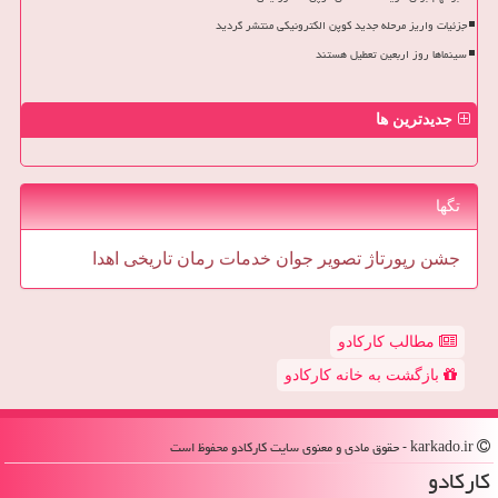
جزئیات واریز مرحله جدید کوپن الکترونیکی منتشر گردید
سینماها روز اربعین تعطیل هستند
جدیدترین ها
تگها
جشن
رپورتاژ
تصویر
جوان
خدمات
رمان
تاریخی
اهدا
مطالب کارکادو
بازگشت به خانه کارکادو
karkado.ir - حقوق مادی و معنوی سایت كاركادو محفوظ است
كاركادو