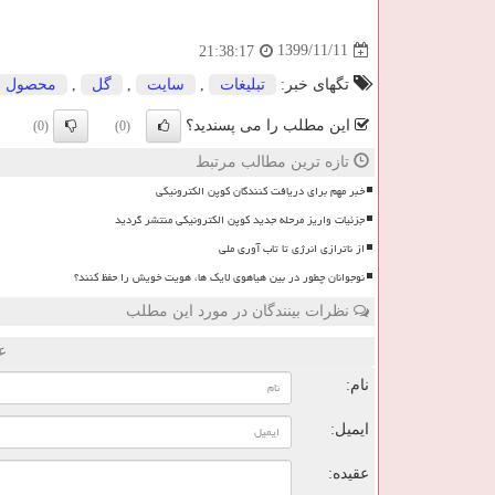
1399/11/11
21:38:17
تگهای خبر:
تبلیغات
,
سایت
,
گل
,
محصول
این مطلب را می پسندید؟
(0)
(0)
تازه ترین مطالب مرتبط
خبر مهم برای دریافت کنندگان کوپن الکترونیکی
جزئیات واریز مرحله جدید کوپن الکترونیکی منتشر گردید
از ناترازی انرژی تا تاب آوری ملی
نوجوانان چطور در بین هیاهوی لایک ها، هویت خویش را حفظ کنند؟
نظرات بینندگان در مورد این مطلب
ع
نام:
ایمیل:
عقیده: