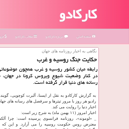
کارکادو
صفحه اصلی
درباره كاركادو
مطالب كاركادو
فروش
نگاهی به اخبار روزنامه های جهان
حكایت جنگ روسیه و غرب
رابطه میان کشور روسیه و غرب همچون موضوعات
در کنار وضعیت شیوع ویروس کرونا در جهان، م
رسانه های دنیا قرار گرفته است.
به گزارش کارکادو به نقل از ایسنا، آلبرت کوچویی، گوین
رادیو هر روز با مرور تیترها و سرفصل های رسانه های جها
اخبار دنیا را روایت می کند.
اخبار امروز (۱۱ بهمن ماه) به شرح زیر است:
_ «لوموند»، روزنامه فرانسوی پرسیده است: چرا آلکس
معترض روس حکومت روسیه را می آزارد. و این که چ