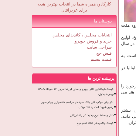
کارکادو، همراه شما در انتخاب بهترین هدیه
برای عزیزانتان
دوستان ما
وه هفت
انتخابات مجلس ، کاندیدای مجلس
 اولین
خرید و فروش خودرو
 در سال
طراحی سایت
فیش حج
است. به
قیمت بیسیم
الیا در
پربیننده ترین ها
خورد را
قیمت بازگشایی دلار، یورو و سایر ارزها امروز ۱۳ خرداد ۱۴۰۵
 هند می
بهمراه جدول
افزایش موکب های بانک سپه در مراسم خاکسپاری پیکر مطهر
رهبر شهید امت به 14 موکب
رت است که سرفه کردن. بیشتر
دلار و سکه طرح جدید در راه ارزانی
 مانند.
قیمت واقعی هر شانه تخم مرغ
ران.