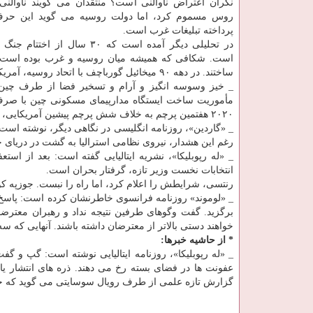
نگران اعتراض ناوالنی است؟ منتقدان می گویند ناوالن
روس مسموم کرد، اما دولت روسیه می گوید این حرف
پرداخته تبلیغات غرب است.
در تحلیلی دیگر آمده است که ۳۰ سال از 
است. شکافی که همیشه میان روسیه و غرب بوده است. آ
ساختند. در دهه ۹۰ میخائیل گورباچف با اتحاد روسیه، آمریکا و اروپا به جنگ سرد تمام کرد. حالا بعد از ۳۰ سال، به خانه اول رسیده اند.
_ خیز وسوسه انگیز و آرام و تسخیر فضا از طرف چین.
مأموریت ساخت ایستگاه مدارپیمای مسکونی چین با صرف م
۲۰۲۰ هفتمین پرچم به خلاف شش پرچم پیشین آمریکایی، پرچم چین در ماه نصب گردید.
_ «گاردین»، روزنامه انگلیسی در نگاهی دیگر، نوشته است: 
رغم این هشدار، نیروی نظامی استرالیا به گشت در دریای 
_ «له رپوبلیکا»، نشریه ایتالیایی گفته است: بعد از استع
انتخابات نخست وزیر تازه، گرفتار بحران است.
رنتسی، شرایطش را اعلام کرد، اما راه را نبست. جوزپه کونت
_ «لوموند» روزنامه فرانسوی خاطرنشان کرده است: پاسخ 
برگزید. گفت وگوهای طرفین نتیجه نداد و رهبران معتر
خواهند دستی بالاتر از معترضان داشته باشند. آنهایی که 
* از حاشیه خبرها:
عفونت ها در فضای بسته رخ می دهند. ذره های انتشار یاف
گزارش تازه علمی از طرف رویال سوسایتی می گوید که حر