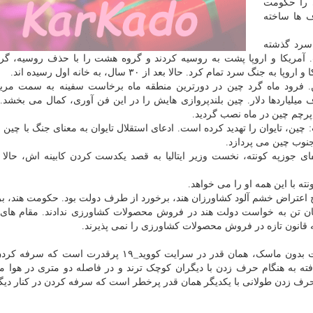
ی را حکومت
 ها ساخته
اختتام جنگ سرد گذشته
مریکا و اروپا پشت به روسیه کردند و گروه هشت را با حذف روسیه، گر
 فرود ماه گرد چین در دورترین منطقه ماه برخاست سفینه به سمت مریخ.
یلیاردها دلار. چین بلندپروازی هایش را در این فن آوری، کمال می بخشد.
چین، تایوان را تهدید کرده است. ادعای استقلال تایوان به معنای جنگ با چین 
جنوب چین می پردازد.
فای جوزپه کونته، نخست وزیر ایتالیا به قصد یکدست کردن کابینه اش، حالا ایت
ه با این همه او را می خواهد.
اعتراض خشم آلود کشاورزان هند، برخورد از طرف دولت بود. حکومت هند، بر
ضان تن به خواست دولت هند در فروش محصولات کشاورزی ندادند. مقام های
سه قانون تازه در فروش محصولات کشاورزی را نمی پذیرند.
_ «له رپوبلیکا»، روزنامه ایتالیایی نوشته است: گپ و گفت بدون ماسک، همان قدر در سرایت کووید_۱۹ پرقد
ته به هنگام حرف زدن با دیگران کوچک ترند و در فاصله دو متری در هوا می
ف زدن طولانی با یکدیگر همان قدر پرخطر است که سرفه کردن در کنار دیگ