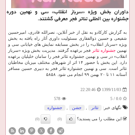
داوران بخش ویژه «سرباز انقلاب» سی و نهمین دوره
جشنواره بین المللی تئاتر فجر معرفی گشتند.
به گزارش کارکادو به نقل از خبر آنلاین، نصرالله قادری، امیرحسین
شفیعی و حسین ذوالفقاری مسئولیت داوری آثار راه یافته به بخش
ویژه «سرباز انقلاب» را در بخش مسابقه نمایش های خیابانی سی و
نهمین
جشنواره
تئاتر
فجر برعهده گرفتند. مدیریت بخش ویژه «سرباز
انقلاب» در سی و نهمین جشنواره تئاتر فجر را سامان خلیلیان برعهده
دارد. این بخش با حضور ۱۴ اثر از شهرهای مختلف میزبان مخاطبان
تئاتر است. سی و نهمین جشنواره تئاتر فجر به دبیری حسین مسافر
آستانه ۱۱ تا ۲۰ بهمن ۹۹ انجام می شود. ۵۸۵۸
1399/11/03
22:20:46
578
5
/
0.0
تگهای خبر:
تئاتر
,
جشن
,
جشنواره
این مطلب را می پسندید؟
(0)
(0)
X