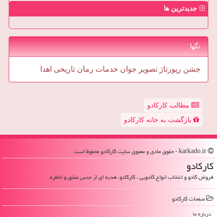
جدیدترین ها
تگها
جشن
رپورتاژ
تصویر
جوان
خدمات
رمان
تاریخی
اهدا
مطالب کارکادو
بازگشت به خانه کارکادو
karkado.ir - حقوق مادی و معنوی سایت كاركادو محفوظ است
كاركادو
فروش کادو و انتخاب انواع کادویی ، کارکادو، هدیه ای از جنس عشق و خاطره
صفحات كاركادو
درباره ما