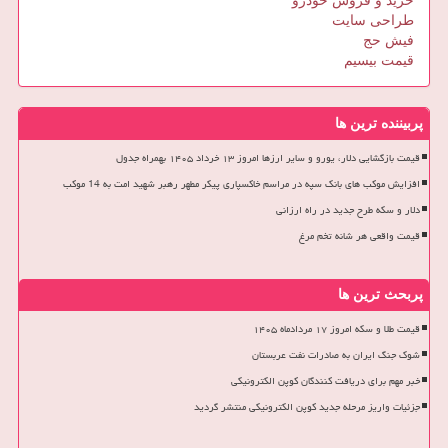
خرید و فروش خودرو
طراحی سایت
فیش حج
قیمت بیسیم
پربیننده ترین ها
قیمت بازگشایی دلار، یورو و سایر ارزها امروز ۱۳ خرداد ۱۴۰۵ بهمراه جدول
افزایش موکب های بانک سپه در مراسم خاکسپاری پیکر مطهر رهبر شهید امت به 14 موکب
دلار و سکه طرح جدید در راه ارزانی
قیمت واقعی هر شانه تخم مرغ
پربحث ترین ها
قیمت طلا و سکه امروز ۱۷ مردادماه ۱۴۰۵
شوک جنگ ایران به صادرات نفت عربستان
خبر مهم برای دریافت کنندگان کوپن الکترونیکی
جزئیات واریز مرحله جدید کوپن الکترونیکی منتشر گردید