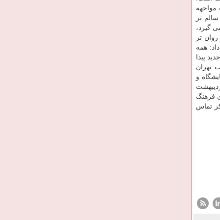
 مواجهه
سالم تر
ی گیرد،
روان تر
اد: همه
ید پیدا
ب تهران
یشگاه و
ردیبهشت
ی فرهنگ
کز تماس