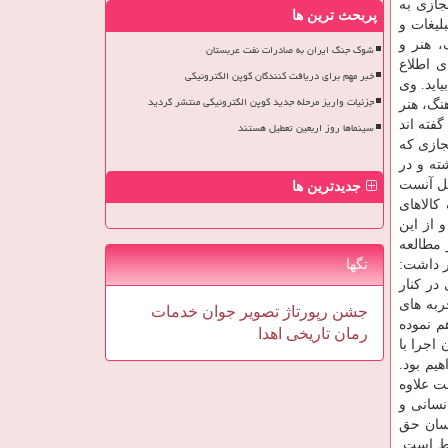
جازی به
پربحث ترین ها
لیغات و
 هنر و
شوک جنگ ایران به صادرات نفت عربستان
ای اطلاع
خبر مهم برای دریافت کنندگان کوپن الکترونیکی
اید. وی
جزئیات واریز مرحله جدید کوپن الکترونیکی منتشر گردید
نگ، هنر
گفته اند
سینماها روز اربعین تعطیل هستند
جازی که
ته و در
مل آنست
جدیدترین ها
کالاهای
۲/ درصد کتاب الکترونیکی و از این
ر مطالعه
ر داشت:
تگها
در کنار
ربه های
جشن
رپورتاژ
تصویر
جوان
خدمات
م نموده
رمان
تاریخی
اهدا
اجرا با
یم بود.
ت علاوه
نسانی و
نسان حق
وط است.