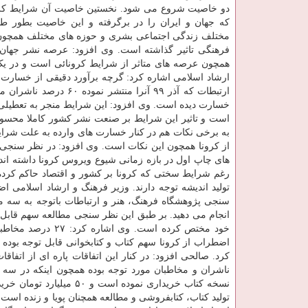
دو خاصیت شروع می شود. نخستین خاصیت آن شرایط کر
که جهان و ایران را در برگرفته و این خاصیت بطور ط
مختلف زندگی اجتماعی بشری و حوزه های مختلف همچون
فرهنگی تاثیر گذاشته است. وی افزود: عرصه نشر جهان و
همچون عرصه های متاثر از شرایط کرونائی است و در یک 
ارشاد اسلامی اشاره کرد: گرچه برآورد دقیقی از خسارت
خسارت دیده است. وی افزود: این شرایط منجر به تعطیلی 
است و تاثیر این شرایط بر صنعت نشر کشور کاملا محسو
به برخی نکات هم در کنار خسارت های وارده به علت شرای
رغم شرایط سختی که کرونا بر کشور و اقتصاد حاکم کرده 
تولید اندیشه توجه دارند. وزیر فرهنگ و ارشاد اسلامی ا
سنجی پژوهشگاه فرهنگ، هنر و ارتباطات باتوجه به سه 
انجام می دهید. بر طبق این نظر سنجی مطالعه سهم قابل توجه
خود مختص کرده است
اضطراب از کرونا سهم کتاب و کتابخوانی قابل توجه بوده
کرد. صالحی افزود: در کنار این اتفاقات پاره ای از ات
نسخه کتاب خریداری نمود
تولید کتاب، کتابفروشی و مطالعه همچنان پویا و زنده است