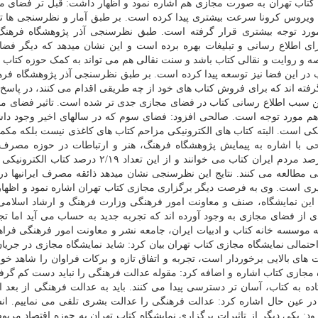
 کتاب تهران به صورت مجازی هم اشاره نمود و اظهار داشت: قبل تر فضای م
 ویروس کرونا سرعت بیشتری پیدا کرده است. بر طبق آمار و نظرسنجی ها تب
رد توجه بیشتری قرار گرفته است. طبق نظرسنجی آذر پژوهشگاه فرهنگ،
 مجازی برای اطلاع رسانی و تبلیغات بهره برده است و این نشان میدهد که دیگر فض
 و روایت و نقالی کتاب باشد و سنت نقالی هم می تواند به کمک حوزه کتاب بی
اب در این فضا نیز توسعه پیدا کرده است. بر طبق نظرسنجی آذر پژوهشگاه فره
ش قرار گرفته اند که برای فروش کتاب های خود از چه طریقی اقدام می کنند، در پاسخ 
ین سبب اطلاع رسانی کتاب در فضای مجازی جدی تر شده است. تاثیر فضای م
م مورد توجه است. صالحی افزود: فضای سوم که در سالهای اخیر وجود داش
یکی است. البته کتاب های الکترونیکی مزاحم کتاب های کاغذی نیست بلکه مک
لحی با اشاره به پیمایش پژوهشگاه فرهنگ، هنر و ارتباطات در حوزه مصرف 
فرهنگی اظهار داشت: در این پیمایش مشخص شد ۶/۴۶درصد مردم ایران کتاب می خوانند و از این تعداد ۱۹
لکترونیکی مطالعه می کنند. نتایج این نظرسنجی نشان میدهد ذائقه مصرف ایرانیها د
گیری است. وی به فرصت دیگر برگزاری مجازی کتاب تهران اشاره نمود و اظها
 این نمایشگاه، صنف و معاونت امور فرهنگی وزارت فرهنگ و ارشاد اسلامی 
 از فضای مجازی به وجود آورده اند که تجربه جدید به حساب می آید اما تج
موسسه خانه کتاب و ادبیات ایران، جامعه نشر و معاونت امور فرهنگی فراه
حتمالی نمایشگاه مجازی کتاب تهران بیان کرد: شاید نمایشگاه مجازی در جریان 
 های بالایی برخوردار است، تجربه و اتفاق تازه و برکات فراوان را شاهد خواه
 مجازی کتاب اشاره و اضافه کرد: مقوله عدالت فرهنگی را نباید دست کم گرف
اده به کتاب، آسان تر دسترسی پیدا می کنند. باید به عدالت فرهنگی از بعد ا
ر عین حال اشاره کرد: عدالت فرهنگی را عدالت بشری تلقی می نماییم. ا
: یکی دیگر از تاثیرات برگزاری نمایشگاه کتاب تهران به حوزه اقتصاد مرب