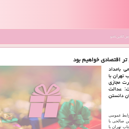
 آنلاین کادو
تر اقتصادی خواهیم بود
ی بامداد
 تهران با
ورت مجازی
ت: عدالت
ن دانستن
روابط عمومی
س صالحی با
اب تهران با