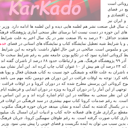
ونائی است
بع در فضای
 اقتصادی و
 ایران نیز
سال قبل صنعت نشر هم لطمه هایی دیده و این لطمه ها ادامه دارد. وزیر 
 های این حوزه در دست نیست اما برمبنای نظر سنجی آماری پژوهشگاه فرهن
ارتبطات که آذر ۹۹ آنرا منتشر نموده ۶۰ درصد ناشران معتقدند حداقل ۴۰ درصد به بالا صنعت نشر در یک سال اخیر به عل
و یا شرایط شبه تعطیل نمایشگاه کتاب و نمایشگاه های استانی در فضای
خدم
س و ملموس است. صالحی در عین حال اظهار داشت: باتوجه به این شرایط 
ط کرونائی اشاره نمود که در تکاپو بودن جامعه نشر به رغم شرایط سخت حا
از کرونا همچون این نکات است. وی افزود: در نظر سنجی آذر ۹۹ پژوهشگاه فرهنگ، هنر و ارتباطات حدود ۶۸ 
های چاپ اول در بازه زمانی شیوع ویروس کرونا داشته اند که ۲۴ درصد آن هم بیش از ۱۰ عنوان کتاب چاپ کرده اند. این آ
ناشران به علت علاقه و شیفتگی خود نسبت به کتاب همچنان فعال و پویا هست
ضافه کرد: توجه به اوقات فراغت در این دوران هم دومین نکته مهم می باشد.
موج کرونائی این پرسش مطرح شده که در دوران کرونا و در اوقات فراغت 
ی از این آمار را در دوران کرونا به ویژه در دوران ابتدایی و قرنطینه ایام ک
. وی اشاره کرد: ۲۷ درصد مخاطبان این نظر سنجی به مطالعه در این ایام اشاره کرده اند و بر این اسا
 است. به رغم صدمات کرونا کتاب سهم بیشتری در سبد فرهنگی در اوقات فرا
فاقات در یکسال گذشته به کمک آمده و نشان میدهد جریان حوزه فرهنگ مکتوب
ه است و ۵۰ میلیارد تومان خریداری کتاب صورت گرفته است. به رغم طوفان سهمگین کرونا، جریان فره
، بدین سبب می توان به آینده نگریست و فضای خوبی را پیش بینی نمود. وزیر 