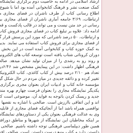
ارشاد اسلامی در ادامه به خاصیت دوم برگزاری نمایشگاه
کمک صنعت نشر و فرهنگ کتابخوانی آمده بود اما با شیوع
اطلاع رسانی کتاب از طرف ناشران در فضای مجازی مو
ارتباطات، ۳/۶۹ جامعه آماری ناشران از فضای
رسانی در حد متن نیست و می تواند در قالب پادکست و قصه
ادامه داد: علاوه بر تبلیغ کتاب در فضای مجازی فروش کت
و ارتباطات، ۵۰ درصد ناشرانی که مورد این پرس
از فضای مجازی برای فروش کتاب استفاده می نمایند. بد
به کمک حوزه کتاب و کتابخوانی آمده است در این بخش ه
دوران کرونائی شتاب یافته است توسعه کتاب های الکترون
و روند رو به رشدی را از میزان تولید نشان میدهد. صا
تعداد هم ۲/۱۰ درصد بیش از کتاب کاغذی، کتاب ا
تغییر کرده و و ذائقه جدیدی در میان مردم در حال شکل 
مؤسسه خانه کتاب و ادبیات ایران بعنوان مجری برگزاری
یکدیگر نمایشگاه مجازی را بعنوان فرصت چهارم بهره مندی
جدید و ریسک کردن باتوجه به فواید آن، موضوعی است که 
اند و این اتفاقی باارزش است. صالحی با اشاره به نقصها ا
نواقصی همراه باشد اما از آنجائیکه فضای مجازی از قابلیت
وی به عدالت فرهنگی بعنوان یکی از دستاوردهای نمایشگاه
بر اینکه مخاطبان این نمایشگاه از شهرها و مناطق دورافت
همین طور دیپلماسی فرهنگی توجه داشته باشیم. صالحی د
دانستن دارد و کتاب منبع درست دانستن است. صالحی افزود