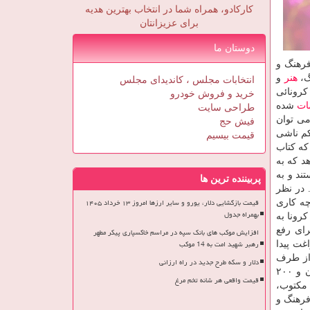
کارکادو، همراه شما در انتخاب بهترین هدیه
برای عزیزانتان
دوستان ما
فرهنگ و
گ،
هنر
و
انتخابات مجلس ، کاندیدای مجلس
ت شرایط کرونائی
خرید و فروش خودرو
ات
شده
طراحی سایت
می توان
فیش حج
کم ناشی
قیمت بیسیم
درصد از ناشران گفته اند که کتاب
مار نشان میدهد که به
ند و به
پربیننده ترین ها
 در نظر
قیمت بازگشایی دلار، یورو و سایر ارزها امروز ۱۳ خرداد ۱۴۰۵
چه کاری
بهمراه جدول
رونا به
س برای رفع
افزایش موکب های بانک سپه در مراسم خاکسپاری پیکر مطهر
رهبر شهید امت به 14 موکب
غت پیدا
 از طرف
دلار و سکه طرح جدید در راه ارزانی
ناشران و مخاطبان مورد توجه بوده همچون اینکه در سه مقطع برگزاری طرح های فصلانه خانه کتاب و ادبیات ایران امسال یک میلیون و ۲۰۰
قیمت واقعی هر شانه تخم مرغ
نگ مکتوب،
فرهنگ و