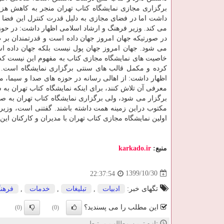
برگزاری مجازی نمایشگاه کتاب تهران منجر به کاهش هز
داشت اما در فضای مجازی به دلیل قدرت کنترل این فضا ا
می کند. وزیر فرهنگ و ارشاد اسلامی اظهار داشت: در حوز
در صورتیکه جهان امروز جهان داده است و قدرتمندان بر ط
می شود. جهان امروز جهان پول نیست بلکه جهان داده اس
خاصیت های نمایشگاه مجازی کتاب به مفهوم این نیست که ن
کرده و مکمل قالب های سنتی برگزاری نمایشگاه است. صا
اظهار داشت: از اهالی رسانه در حوزه های صدا و سیما، مک
معرفی آن تلاش کنند، برای اینکه نمایشگاه کتاب تهران به
برگزار می شود، ولی برگزاری نمایشگاه کتاب تهران به صو
مکتوب دراین زمینه همت داشته باشند. گفتنی است، وزیر 
اولین نمایشگاه مجازی کتاب تهران با مدیران و کارکنان این 
منبع:
karkado.ir
1399/10/30
22:37:54
تگهای خبر:
ادبیات
,
تبلیغات
,
خدمات
,
فرهن
این مطلب را می پسندید؟
(0)
(0)
تازه ترین مطالب مرتبط