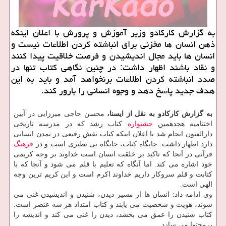
به گزارش کارکادو وزیر آموزش و پرورش با اعلان اینکه
ذهن انسان ها مخزنی برای انباشته کردن اطلاعات نیست و
انسان ها باید مجال اندیشیدن و فرصت خلاقیت پیدا کنند
و نقاد باشند اظهار داشت: در چنین نگاهی کتاب تنها در
صدد انباشته کردن اطلاعات برنخواهد آمد و باید به این
هدف جدید پاسخ دهد و وجوه انسانی را بارور کند.
به گزارش کارکادو به نقل از ایسنا،
محسن حاجی میرزایی در آیین
اختتامیه هجدهمین
جشنواره
کتاب رشد که در مدرسه تاریخی
دارالفنون انجام شد با اعلان اینکه کتاب نقش رفیعی در تمدن انسانی
دارد اظهار داشت: جایگاه کتاب، جایگاه بی نظیری است و در
فرهنگ
قرآنی در آنجا که تاکید بر خلقت انسان است خداوند بر وجه کریمی
خود اشاره می کند. اما آنگاه که تعلیم با قلم می شود و آنجا که با
کتابت و قلم سروکار داریم خداوند اکرم است و این کریم ترین وجه
الهی است.
وی ادامه داد: انسان ها از مسیر دیدن، شنیدن و اندیشیدن غنی می
شوند، هویت و شخصیت می یابند و کتاب امتداد هر سه عنصر است.
کتاب شنیدن را عمق می بخشد، دیدن را غنی می کند و اندیشه را
پرمحتوا می سازد.