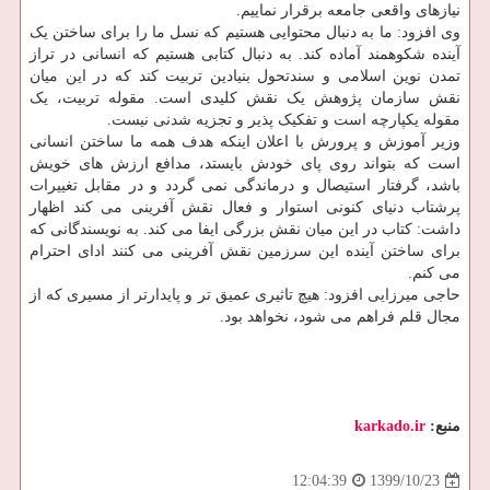
نیازهای واقعی جامعه برقرار نماییم.
وی افزود: ما به دنبال محتوایی هستیم که نسل ما را برای ساختن یک
آینده شکوهمند آماده کند. به دنبال کتابی هستیم که انسانی در تراز
تمدن نوین اسلامی و سندتحول بنیادین تربیت کند که در این میان
نقش سازمان پژوهش یک نقش کلیدی است. مقوله تربیت، یک
مقوله یکپارچه است و تفکیک پذیر و تجزیه شدنی نیست.
وزیر آموزش و پرورش با اعلان اینکه هدف همه ما ساختن انسانی
است که بتواند روی پای خودش بایستد، مدافع ارزش های خویش
باشد، گرفتار استیصال و درماندگی نمی گردد و در مقابل تغییرات
پرشتاب دنیای کنونی استوار و فعال نقش آفرینی می کند اظهار
داشت: کتاب در این میان نقش بزرگی ایفا می کند. به نویسندگانی که
برای ساختن آینده این سرزمین نقش آفرینی می کنند ادای احترام
می کنم.
حاجی میرزایی افزود: هیچ تاثیری عمیق تر و پایدارتر از مسیری که از
مجال قلم فراهم می شود، نخواهد بود.
منبع:
karkado.ir
1399/10/23
12:04:39