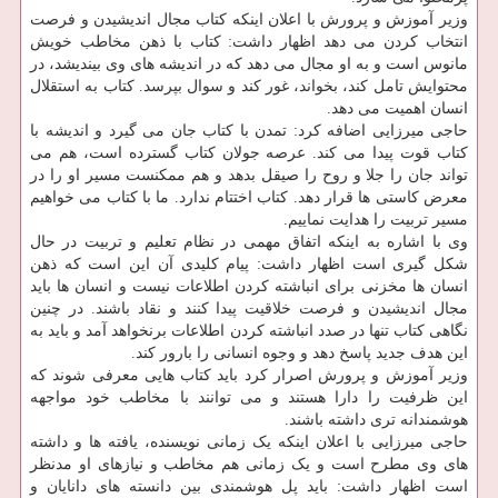
وزیر آموزش و پرورش با اعلان اینکه کتاب مجال اندیشیدن و فرصت
انتخاب کردن می دهد اظهار داشت: کتاب با ذهن مخاطب خویش
مانوس است و به او مجال می دهد که در اندیشه های وی بیندیشد، در
محتوایش تامل کند، بخواند، غور کند و سوال بپرسد. کتاب به استقلال
انسان اهمیت می دهد.
حاجی میرزایی اضافه کرد: تمدن با کتاب جان می گیرد و اندیشه با
کتاب قوت پیدا می کند. عرصه جولان کتاب گسترده است، هم می
تواند جان را جلا و روح را صیقل بدهد و هم ممکنست مسیر او را در
معرض کاستی ها قرار دهد. کتاب اختتام ندارد. ما با کتاب می خواهیم
مسیر تربیت را هدایت نماییم.
وی با اشاره به اینکه اتفاق مهمی در نظام تعلیم و تربیت در حال
شکل گیری است اظهار داشت: پیام کلیدی آن این است که ذهن
انسان ها مخزنی برای انباشته کردن اطلاعات نیست و انسان ها باید
مجال اندیشیدن و فرصت خلاقیت پیدا کنند و نقاد باشند. در چنین
نگاهی کتاب تنها در صدد انباشته کردن اطلاعات برنخواهد آمد و باید به
این هدف جدید پاسخ دهد و وجوه انسانی را بارور کند.
وزیر آموزش و پرورش اصرار کرد باید کتاب هایی معرفی شوند که
این ظرفیت را دارا هستند و می توانند با مخاطب خود مواجهه
هوشمندانه تری داشته باشند.
حاجی میرزایی با اعلان اینکه یک زمانی نویسنده، یافته ها و داشته
های وی مطرح است و یک زمانی هم مخاطب و نیازهای او مدنظر
است اظهار داشت: باید پل هوشمندی بین دانسته های دانایان و