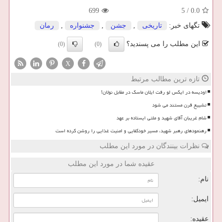
699
5
/
0.0
تگهای خبر:
تاریخی
,
جشن
,
جشنواره
,
رمان
این مطلب را می پسندید؟
(0)
(0)
X
تازه ترین مطالب مرتبط
اودیسه در ایکس لو رفت ایلان ماسک در مقابل نولان!
تشییع قرن مستند می شود
شام غریبان آقای شهید و ملتی ایستاده بر عهد
رهنمودهای رهبر شهید، مسیر خودکفایی و امنیت غذایی را روشن کرده است
نظرات بینندگان در مورد این مطلب
عقیده شما در مورد این مطلب
نام:
ایمیل:
عقیده: