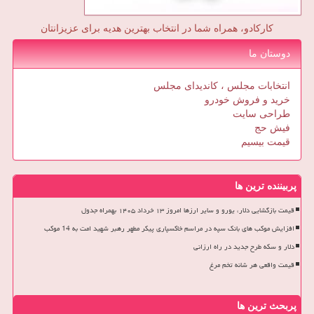
کارکادو، همراه شما در انتخاب بهترین هدیه برای عزیزانتان
دوستان ما
انتخابات مجلس ، کاندیدای مجلس
خرید و فروش خودرو
طراحی سایت
فیش حج
قیمت بیسیم
پربیننده ترین ها
قیمت بازگشایی دلار، یورو و سایر ارزها امروز ۱۳ خرداد ۱۴۰۵ بهمراه جدول
افزایش موکب های بانک سپه در مراسم خاکسپاری پیکر مطهر رهبر شهید امت به 14 موکب
دلار و سکه طرح جدید در راه ارزانی
قیمت واقعی هر شانه تخم مرغ
پربحث ترین ها