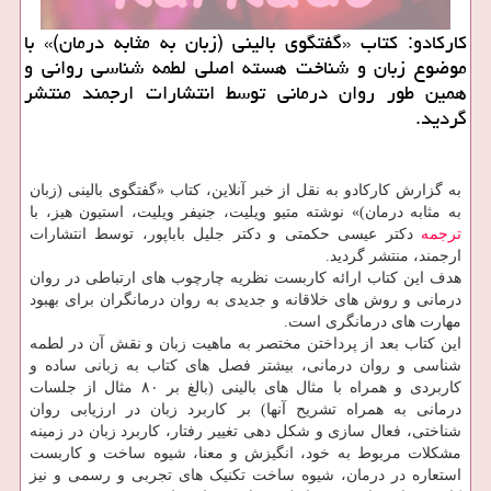
کارکادو: کتاب «گفتگوی بالینی (زبان به مثابه درمان)» با
موضوع زبان و شناخت هسته اصلی لطمه شناسی روانی و
همین طور روان درمانی توسط انتشارات ارجمند منتشر
گردید.
به گزارش کارکادو به نقل از خبر آنلاین، کتاب «گفتگوی بالینی (زبان
به مثابه درمان)» نوشته متیو ویلیت، جنیفر ویلیت، استیون هیز، با
ترجمه
دکتر عیسی حکمتی و دکتر جلیل باباپور، توسط انتشارات
ارجمند، منتشر گردید.
هدف این کتاب ارائه کاربست نظریه چارچوب های ارتباطی در روان
درمانی و روش های خلاقانه و جدیدی به روان درمانگران برای بهبود
مهارت های درمانگری است.
این کتاب بعد از پرداختن مختصر به ماهیت زبان و نقش آن در لطمه
شناسی و روان درمانی، بیشتر فصل های کتاب به زبانی ساده و
کاربردی و همراه با مثال های بالینی (بالغ بر ۸۰ مثال از جلسات
درمانی به همراه تشریح آنها) بر کاربرد زبان در ارزیابی روان
شناختی، فعال سازی و شکل دهی تغییر رفتار، کاربرد زبان در زمینه
مشکلات مربوط به خود، انگیزش و معنا، شیوه ساخت و کاربست
استعاره در درمان، شیوه ساخت تکنیک های تجربی و رسمی و نیز