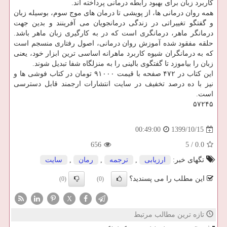
کاربرد زبان برای بهبود رابطه درمانی پرداخته اند.
همه روان درمانی ها، از پویشی تا درمان های موج سوم، بوسیله زبان
و گفتگو تغییراتی در زندگی درمانجویان می آفرینند و بدین جهت
درمانگر ماهر، درمانگری است که در به کارگیری زبان ماهر باشد.
حلقه مفقود شده آموزش روان درمانی، اصول رفتاری منسجم است
که به درمانگران شیوه کاربرد ماهرانه اساسی ترین ابزار خود، یعنی
زبان را بیاموزد تا گفتگوی بالینی را به منزلگاه شفا تبدیل شوند.
این کتاب در ۴۷۲ صفحه با قیمت ۹۱۰۰۰ تومان در کتاب فوشی ها و
نیز با ده درصد تخفیف در سایت انتشارات ارجمند قابل دسترسی
است.
۵۷۲۴۵
1399/10/15
00:49:00
656
5
/
0.0
تگهای خبر:
ارزیابی
,
ترجمه
,
رمان
,
سایت
این مطلب را می پسندید؟
(0)
(0)
X
تازه ترین مطالب مرتبط