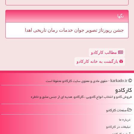
تگها
جشن
رپورتاژ
تصویر
جوان
خدمات
رمان
تاریخی
اهدا
مطالب کارکادو
بازگشت به خانه کارکادو
karkado.ir - حقوق مادی و معنوی سایت كاركادو محفوظ است
كاركادو
فروش کادو و انتخاب انواع کادویی ، کارکادو، هدیه ای از جنس عشق و خاطره
صفحات كاركادو
درباره ما
تبلیغات در كاركادو
آرشیو كاركادو