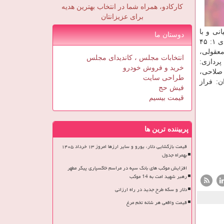
کارکادو، همراه شما در انتخاب بهترین هدیه
برای عزیزانتان
نی و با
دوستان ما
حضور افتخاری بهنام تشکر و شقایق دهقان بازیگران این سریال هستند. این سریال در طول هفته ساعت ۲۰: ۴۵ پخش و روز بعد ساعتهای ۱: ۴۵
ر معقولی،
انتخابات مجلس ، کاندیدای مجلس
پردازی:
خرید و فروش خودرو
 صلاحی،
طراحی سایت
ن: فراز
فیش حج
قیمت بیسیم
پربیننده ترین ها
قیمت بازگشایی دلار، یورو و سایر ارزها امروز ۱۳ خرداد ۱۴۰۵
بهمراه جدول
افزایش موکب های بانک سپه در مراسم خاکسپاری پیکر مطهر
رهبر شهید امت به 14 موکب
دلار و سکه طرح جدید در راه ارزانی
قیمت واقعی هر شانه تخم مرغ