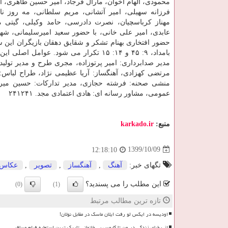
محمودی، الهام اخوان، مارال فرجاد، امیر حسین طاهری، ا
فرزانه سهیلی، امیر آتشانی، مریم سلطانی، مه روز 
مهناز کرباسچیان، نصرت دادرسی، حامد وکیلی، گیتی م
عابدی، امیر علی خانی، با حضور سعید امیرسلیمانی، شهرام
بامداد، ۹: ۴۵ و ۱۴: ۱۵ تکرار می شود. عو
مدیر صدابرداری: امیر پرتوزاده، مجری طرح و مدیر تول
مرتضی کهزادی، آهنگساز: آریا عظیمی نژاد، طراح لباس: ا
منشی صحنه: فرشته حجازی، مدیر تدارکات: حسین میرزا
عمومی، مشاور رسانه ای: هادی اعتمادی مجد. ۲۴۱۲۴۱
منبع:
karkado.ir
1399/10/09
12:18:10
تگهای خبر:
آهنگ
,
آهنگساز
,
تصویر
,
عكاس
این مطلب را می پسندید؟
(0)
(1)
تازه ترین مطالب مرتبط
اودیسه در ایکس لو رفت ایلان ماسک در مقابل نولان!
از رؤیای زندگی در ون تا کابوس بی خانمانی تاریک ترین استعاره فیلم مسافر