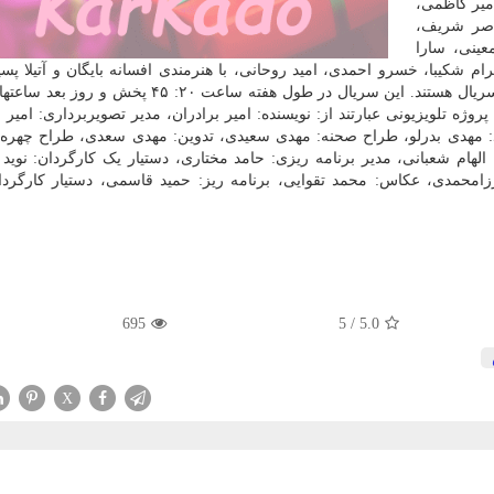
میر کاظمی،
ناصر شریف،
عینی، سارا
 شکیبا، خسرو احمدی، امید روحانی، با هنرمندی افسانه بایگان و آتیلا پسیا
امل اصلی این پروژه تلویزیونی عبارتند از: نویسنده: امیر برادران، مدیر تصویربرداری: امی
ید: مهدی بدرلو، طراح صحنه: مهدی سعیدی، تدوین: مهدی سعدی، طراح چهره 
لهام شعبانی، مدیر برنامه ریزی: حامد مختاری، دستیار یک کارگردان: نوید
محمدی، عکاس: محمد تقوایی، برنامه ریز: حمید قاسمی، دستیار کارگردا
695
5
/
5.0
X