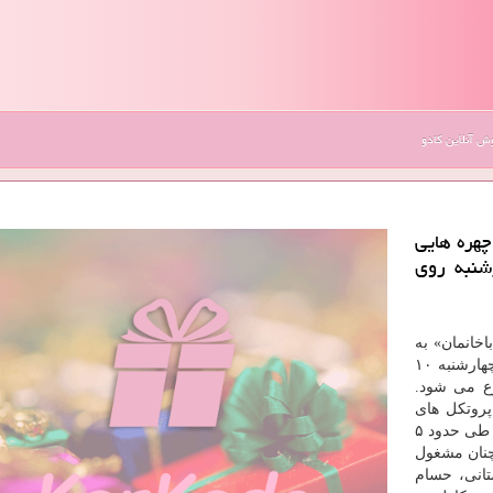
 آنلاین کادو
چهره هایی
شنبه روی
خانمان» به
کارگردانی برزو نیک نژاد و تهیه کنندگی زینب تقوایی از چهارشنبه ۱۰
ع می شود.
پروتکل های
بهداشتی تصویربرداری را در شمال تهران آغاز کردند بعد از طی حدود ۵
چنان مشغول
تانی، حسام