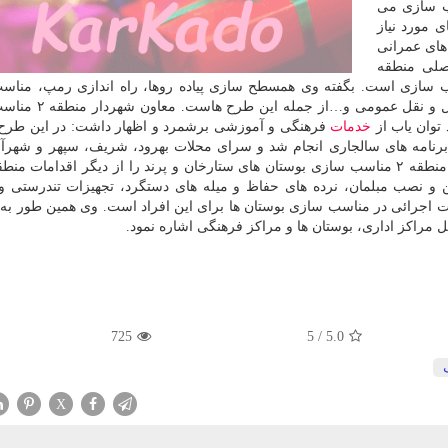
سب سازی می
 مورد نیاز
های عمرانی
ور از معابر اصلی منطقه
اسب سازی است. بگفته وی همسطح سازی پیاده روها، راه اندازی رمپ، منا
شیب گذرگاه ها در معابر، مناسب سازی ایستگاه های حمل 
توان یاب از
خدمات
فرهنگی و آموزشی برشمرد و اظهار داشت: در این طرح
رنامه های سالجاری انجام شد و سرای محلات بهرود، شریف، سپهر و شهرآرا
سال قبل مناسب سازی شده است. معاون فنی و عمران منطقه ۲ مناسب سازی بوستان های ستارخان و پرند را از دیگر اقداما
ین و نصب مبلمان، نرده های حفاظ و میله های دستگرد، تجهیزات تندرستی و
ت اجرائی در مناسب سازی بوستان ها برای این افراد است. وی همین طور به 
 مراکز اداری، بوستان ها و مراکز فرهنگی اشاره نمود.
725
5
/
5.0
X