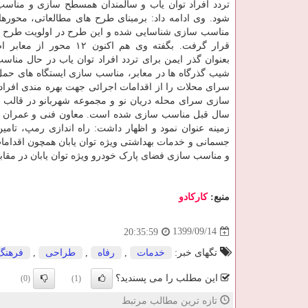
تردد افراد توان یاب و سالمندان همسطح سازی و منا
شود. وی ادامه داد: برمبنای طرح های مطالعاتی، محورهای
مناسب سازی شناسایی شده و این طرح در اولویت طرح 
قرار گرفت. بگفته وی هم اکنون ۱۲ مح
بعنوان گذر ایمن برای تردد افراد توان یاب در حال من
سرای محلات را از اقدامات اجرائی جهت بهره مندی افراد 
سازی سرای محله دریان نو و مجموعه شهربانو در قالب ب
زمینه عنوان نمود و اظهار داشت: راه اندازی رمپ، تام
جسمانی و خدمات بهداشتی ویژه توان یابان همچون اقداما
و مناسب سازی فضای پارک خودرو ویژه توان یابان در مقابل
منبع:
كاركادو
1399/09/14
20:35:59
تگهای خبر:
خدمات
,
رفاه
,
طراحی
,
فرهنگ
این مطلب را می پسندید؟
(0)
(1)
تازه ترین مطالب مرتبط