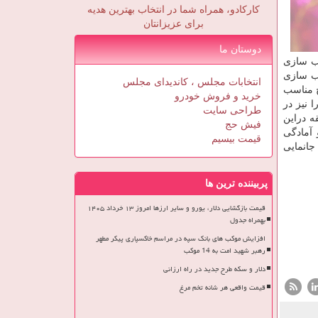
کارکادو، همراه شما در انتخاب بهترین هدیه
برای عزیزانتان
دوستان ما
سب سازی
و نقل عمومی و…از جمله این طرح هاست. معاون شهردار منطقه ۲ مناسب سازی
انتخابات مجلس ، کاندیدای مجلس
 مناسب
خرید و فروش خودرو
 نیز در
طراحی سایت
ت منطقه دراین
فیش حج
 آمادگی
قیمت بیسیم
جانمایی
پربیننده ترین ها
قیمت بازگشایی دلار، یورو و سایر ارزها امروز ۱۳ خرداد ۱۴۰۵
بهمراه جدول
افزایش موکب های بانک سپه در مراسم خاکسپاری پیکر مطهر
رهبر شهید امت به 14 موکب
دلار و سکه طرح جدید در راه ارزانی
قیمت واقعی هر شانه تخم مرغ