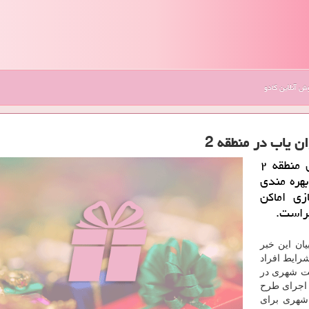
 آنلاین کادو
به گزارش کارکادو معاون فنی و عمران شهرداری منطقه ۲
بهره مندی
زی اماکن
جراست.
ان این خبر
رایط افراد
یت شهری در
 اجرای طرح
 شهری برای