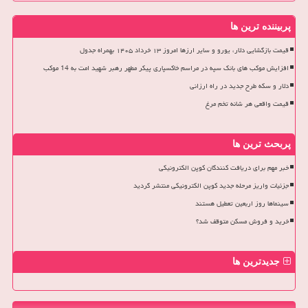
پربیننده ترین ها
قیمت بازگشایی دلار، یورو و سایر ارزها امروز ۱۳ خرداد ۱۴۰۵ بهمراه جدول
افزایش موکب های بانک سپه در مراسم خاکسپاری پیکر مطهر رهبر شهید امت به 14 موکب
دلار و سکه طرح جدید در راه ارزانی
قیمت واقعی هر شانه تخم مرغ
پربحث ترین ها
خبر مهم برای دریافت کنندگان کوپن الکترونیکی
جزئیات واریز مرحله جدید کوپن الکترونیکی منتشر گردید
سینماها روز اربعین تعطیل هستند
خرید و فروش مسکن متوقف شد؟
جدیدترین ها