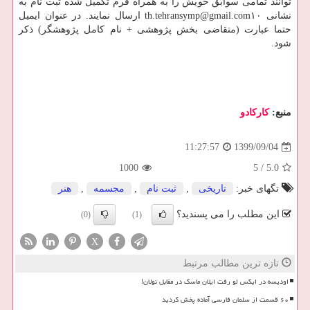
توانند تمامی سوابق خویش را به همراه فرم تکمیل شده ثبت نام به
نشانی th.tehransymp@gmail.com۱۰ ارسال نمایند. در عنوان ایمیل
حتما عبارت (متقاضی بخش پژوهشی + نام کامل پژوهشگر) ذکر
شود.
منبع:
كاركادو
1399/09/04
11:27:57
1000
5
/
5.0
تگهای خبر:
تاریخی
,
ثبت نام
,
مجسمه
,
هنر
این مطلب را می پسندید؟
(0)
(1)
X
تازه ترین مطالب مرتبط
اودیسه در ایکس لو رفت ایلان ماسک در مقابل نولان!
۶۰ قسمت از سلمان فارسی آماده پخش گردید