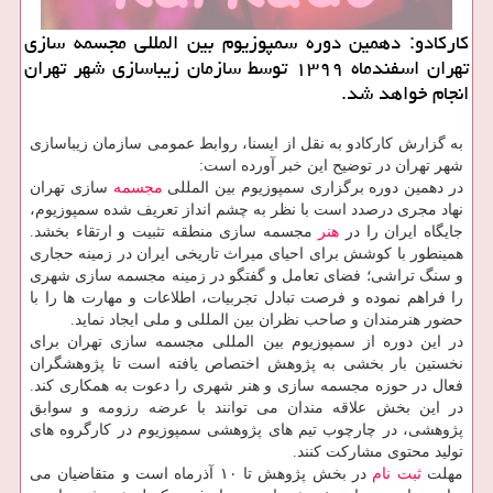
كاركادو: دهمین دوره سمپوزیوم بین المللی مجسمه سازی
تهران اسفندماه ۱۳۹۹ توسط سازمان زیباسازی شهر تهران
انجام خواهد شد.
به گزارش کارکادو به نقل از ایسنا، روابط عمومی سازمان زیباسازی
شهر تهران در توضیح این خبر آورده است:
در دهمین دوره برگزاری سمپوزیوم بین المللی
مجسمه
سازی تهران
نهاد مجری درصدد است با نظر به چشم انداز تعریف شده سمپوزیوم،
جایگاه ایران را در
هنر
مجسمه سازی منطقه تثبیت و ارتقاء بخشد.
همینطور با کوشش برای احیای میراث تاریخی ایران در زمینه حجاری
و سنگ تراشی؛ فضای تعامل و گفتگو در زمینه مجسمه سازی شهری
را فراهم نموده و فرصت تبادل تجربیات، اطلاعات و مهارت ها را با
حضور هنرمندان و صاحب نظران بین المللی و ملی ایجاد نماید.
در این دوره از سمپوزیوم بین المللی مجسمه سازی تهران برای
نخستین بار بخشی به پژوهش اختصاص یافته است تا پژوهشگران
فعال در حوزه مجسمه سازی و هنر شهری را دعوت به همکاری کند.
در این بخش علاقه مندان می توانند با عرضه رزومه و سوابق
پژوهشی، در چارچوب تیم های پژوهشی سمپوزیوم در کارگروه های
تولید محتوی مشارکت کنند.
مهلت
ثبت نام
در بخش پژوهش تا ۱۰ آذرماه است و متقاضیان می