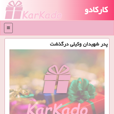
کارکادو
منو
پدر شهیدان وكیلی درگذشت