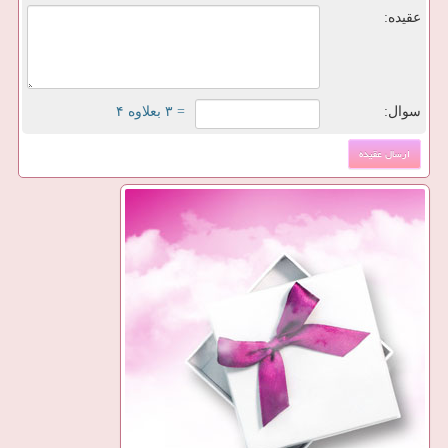
عقیده:
سوال:
= ۳ بعلاوه ۴