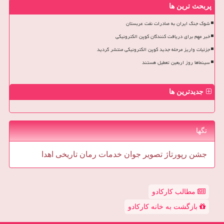
پربحث ترین ها
شوک جنگ ایران به صادرات نفت عربستان
خبر مهم برای دریافت کنندگان کوپن الکترونیکی
جزئیات واریز مرحله جدید کوپن الکترونیکی منتشر گردید
سینماها روز اربعین تعطیل هستند
جدیدترین ها
تگها
جشن
رپورتاژ
تصویر
جوان
خدمات
رمان
تاریخی
اهدا
مطالب کارکادو
بازگشت به خانه کارکادو