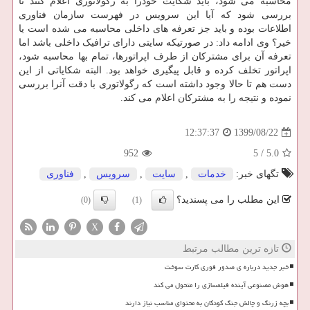
محاسبه می شود، باید شکایت خودرا به رگولاتوری اعلام کنند تا
بررسی شود که آیا این سرویس در فهرست سازمان فناوری
اطلاعات بوده و باید جز تعرفه های داخلی محاسبه می شده است یا
خیر؟ وی ادامه داد: در صورتیکه سایتی دارای ترافیک داخلی باشد اما
تعرفه آن برای مشترکان از طرف اپراتورها، تمام بها محاسبه شود،
اپراتور تخلف کرده و قابل پیگیری خواهد بود. البته شکایاتی از این
دست هم تا حالا وجود داشته است که رگولاتوری با دقت آنرا بررسی
نموده و نتیجه را به مشترکان اعلام می کند.
1399/08/22
12:37:37
952
5
/
5.0
تگهای خبر:
خدمات
,
سایت
,
سرویس
,
فناوری
این مطلب را می پسندید؟
(0)
(1)
X
تازه ترین مطالب مرتبط
خبر جدید درباره ی صدور فوری کارت سوخت
هوش مصنوعی آینده فیلمسازی را متحول می کند
بچه زرنگ و چالش جنگ کودکان به محتوای مناسب نیاز دارند