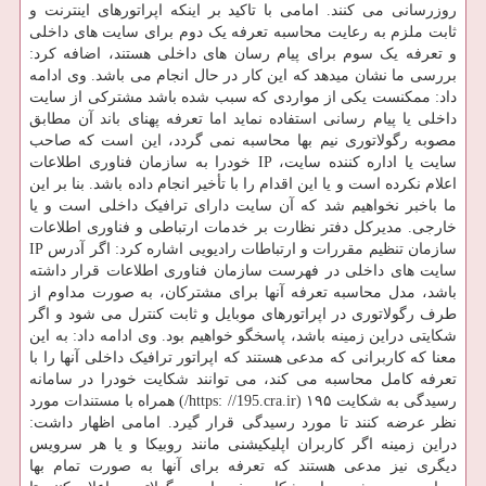
روزرسانی می کنند. امامی با تاکید بر اینکه اپراتورهای اینترنت و
ثابت ملزم به رعایت محاسبه تعرفه یک دوم برای سایت های داخلی
و تعرفه یک سوم برای پیام رسان های داخلی هستند، اضافه کرد:
بررسی ما نشان میدهد که این کار در حال انجام می باشد. وی ادامه
داد: ممکنست یکی از مواردی که سبب شده باشد مشترکی از سایت
داخلی یا پیام رسانی استفاده نماید اما تعرفه پهنای باند آن مطابق
مصوبه رگولاتوری نیم بها محاسبه نمی گردد، این است که صاحب
سایت یا اداره کننده سایت، IP خودرا به سازمان فناوری اطلاعات
اعلام نکرده است و یا این اقدام را با تأخیر انجام داده باشد. بنا بر این
ما باخبر نخواهیم شد که آن سایت دارای ترافیک داخلی است و یا
خارجی. مدیرکل دفتر نظارت بر خدمات ارتباطی و فناوری اطلاعات
سازمان تنظیم مقررات و ارتباطات رادیویی اشاره کرد: اگر آدرس IP
سایت های داخلی در فهرست سازمان فناوری اطلاعات قرار داشته
باشد، مدل محاسبه تعرفه آنها برای مشترکان، به صورت مداوم از
طرف رگولاتوری در اپراتورهای موبایل و ثابت کنترل می شود و اگر
شکایتی دراین زمینه باشد، پاسخگو خواهیم بود. وی ادامه داد: به این
معنا که کاربرانی که مدعی هستند که اپراتور ترافیک داخلی آنها را با
تعرفه کامل محاسبه می کند، می توانند شکایت خودرا در سامانه
رسیدگی به شکایت ۱۹۵ (https: //195.cra.ir/) همراه با مستندات مورد
نظر عرضه کنند تا مورد رسیدگی قرار گیرد. امامی اظهار داشت:
دراین زمینه اگر کاربران اپلیکیشنی مانند روبیکا و یا هر سرویس
دیگری نیز مدعی هستند که تعرفه برای آنها به صورت تمام بها