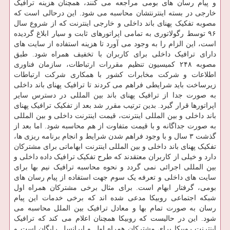
و پیام رسان های بومی مراجعه می کنند، همچنان هزینه ترافیک
خارجی در بسته اینترنتشان محاسبه می شود. این درحالی است که
مصوبه تفکیک پهنای باند داخلی و خارجی اینترنت که از شروع سال
۹۶ توسط رگولاتوری به تمامی اپراتورهای ثابت و سیار ابلاغ گردیده
است، این الزام را به وجود می آورد تا هزینه استفاده از سایت های
دارای ترافیک داخلی برای کاربران با تخفیف همراه شود. طبق
مصوبه ۲۴۸ کمیسیون تنظیم مقررات ارتباطات، سازمان فناوری
اطلاعات و شرکت مخابرات کشور با همکاری شرکت ارتباطات
زیرساخت باید شرایطی فراهم می کردند تا ترافیک پهنای باند داخلی
به صورت جدا از ترافیک پهنای باند بین المللی در دسترس سایر
اپراتورها قرار گیرد. بدین ترتیب مقرر شد بعد از تفکیک ترافیک پهنای
باند داخلی و بین المللی اینترنت، قیمت اینترنت داخلی و بین المللی
به صورت جداگانه و با قیمت متفاوت از هم محاسبه شود. اما بعد از
گذشت ۳ سال و با وجود فراهم شدن شرایط و انجام برنامه ریزی ها،
تفکیک پهنای باند داخلی و بین المللی اینترنت ابهاماتی برای مشترکان
دارد و خیلی از کاربران معتقدند که طرح تفکیک ترافیک داده داخلی و
بین المللی اجرائی نمی گردد و نحوه محاسبه ترافیک نیم بها برای
سایت های داخلی و تعرفه یک سوم جهت استفاده از پیام رسان های
بومی، گرفتار ابهام است. برای مثال برخی مشترکان همراه اول
شبکه اجتماعی روبیکا مدعی شده اند که برخی خدمات این پیام
رسان به صورت تمام بها و معادل ترافیک بین الملل محاسبه می
شود. این در حالیست که روبیکا همچنان اعلام می کند که ترافیک
اینترنت روبیکا برای مشترکان همراه اول و ایرانسل رایگان است و