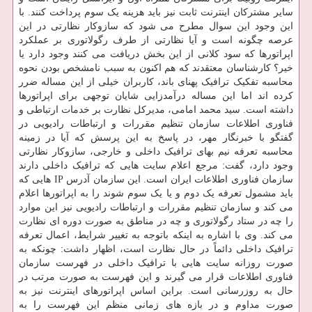
سایر مشترکان اینترنت ثابت نیز باید هزینه یک سوم پرداخت کنند. با
این وجود این سوال مطرح می شود که سازوکار نظارتی در این
عرصه چگونه است و آیا نظارتی از طرف رگولاتوری بر عملکرد
اپراتورها که سود کلانی از این بخش دریافت می کنند وجود دارد یا
خیر؟ کارشناسان معتقدند که هم اکنون به سبب نامشخص بودن نحوه
محاسبه تفکیک ترافیک پهنای باند، کاربران خیلی از این مساله ضرر
کرده اند اما این مساله درآمدزایی شایان توجهی برای اپراتورها
داشته است. سید محمد امامی، مدیرکل نظارت بر خدمات ارتباطی و
فناوری اطلاعات سازمان تنظیم مقررات و ارتباطات رادیویی در
گفتگو با خبرنگار مهر، در پاسخ به این پرسش که آیا در زمینه
محاسبه تعرفه نیم بهای ترافیک داخلی و خارجی، سازوکار نظارتی
وجود دارد، گفت: مرجع اعلام سایت هایی که ترافیک داخلی دارند
سازمان فناوری اطلاعات ایران است. این سازمان آدرس IP هایی که
باید مشمول تعرفه یک دوم و یا یک سوم شوند را به اپراتورها اعلام
می کند و سازمان تنظیم مقررات و ارتباطات رادیویی نیز این موارد
را چه در ستاد رگولاتوری و چه در مناطق به صورت دوره ای نظارت
می کند. وی با اشاره به اینکه باتوجه به تغییر شرایط، اعمال تعرفه
ترافیک داخلی دائماً در حال نظارت است، اظهار داشت: چونکه به
صورت روزانه سایت هایی با ترافیک داخلی در فهرست سازمان
فناوری اطلاعات قرار می گیرند و این فهرست به صورت مرتب در
حال به روزرسانی است. براین اساس اپراتورهای اینترنت نیز به
صورت مداوم و در بازه های زمانی منظم این فهرست را به