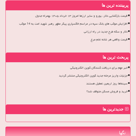
پربیننده ترین ها
قیمت بازگشایی دلار، یورو و سایر ارزها امروز ۱۳ خرداد ۱۴۰۵ بهمراه جدول
افزایش موکب های بانک سپه در مراسم خاکسپاری پیکر مطهر رهبر شهید امت به 14 موکب
دلار و سکه طرح جدید در راه ارزانی
قیمت واقعی هر شانه تخم مرغ
پربحث ترین ها
خبر مهم برای دریافت کنندگان کوپن الکترونیکی
جزئیات واریز مرحله جدید کوپن الکترونیکی منتشر گردید
سینماها روز اربعین تعطیل هستند
خرید و فروش مسکن متوقف شد؟
جدیدترین ها
تگها