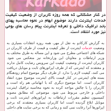
در كنار مشكلاتی كه همه روزه كاربران از وضعیت كیفیت
خدمات اینترنت دارند موضوع ابهام در نحوه محاسبه پهنای
باند ترافیك داخلی و تعرفه اینترنت پیام رسان های بومی
نیز مورد انتقاد است.
به گزارش کارکادو به نقل از مهر، همه روزه انتقادات بسیاری به
وضعیت
خدمات
اینترنت از نظر کیفیت و قیمت از طرف کاربران در
شبکه های اجتماعی مطرح می شود و این مساله به طرق مختلف به
وزیر ارتباطات و معاونان این وزارتخانه نیز منعکس می شود.
کاربران اینترنت از وضعیت کیفیت این سرویس رضایت کامل ندارند
و معتقدند که اینترنتی که از طرف اپراتورهای ثابت و موبایل دریافت
می کنند، کیفیت لازم را ندارد. از طرف دیگر موضوع اتمام زودهنگام
بسته های اینترنتی در کنار قیمت بالای اینترنت موضوع مورد انتقاد
کاربران است. اما موضوع دیگری که با ابهاماتی هم راه است و
کاربران را با چالش مواجه کرده به نحوه محاسبه ترافیک اینترنت
داخلی و خارجی مربوط می شود. موضوعی که مطابق مصوبه
کمیسیون تنظیم مقررات ارتباطات به اپراتورهای اینترنت ثابت و
موبایل ابلاغ گردیده است اما کاربران بسیاری معتقدند که برخی
اپراتورها آنرا رعایت نمی کنند و زمانی که به برخی سایت های داخلی