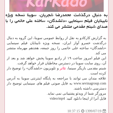
به دنبال درگذشت محمدرضا شجریان، سوینا نسخه ویژه
نابینایان فیلم سینمایی «دلشدگان» ساخته علی حاتمی را با
صدای شبنم مقدمی منتشر می كند.
به گزارش کارکادو به نقل از روابط عمومی سوینا، این گروه به دنبال
درگذشت خسرو آواز ایران، نسخه ویژه نابینایان فیلم سینمایی
«دلشدگان» ساخته علی حاتمی را روز جمعه، هجدهم مهرماه منتشر
می کند.
این فیلم امروز ساعت ۱۹ از رادیو سوینا پخش خواهد شد و بعد از
آن، روی سایت سوینا در دسترس مخاطبان قرار خواهد گرفت.
شبنم مقدمی بازیگر سینما،
تئاتر
و تلویزیون «دلشدگان» را توضیح دار
کرده است.
علاقه مندان می توانند با مراجعه به پایگاه اینترنتی سوینا به آدرس
www.sevinagroup.com به فایل صوتی فیلم های سینمایی توضیح دار
دسترسی داشته باشند.
مرورگر شما از ویدئو پشتیبانی نمی نماید.
فایل آنرا از اینجا دانلود کنید: video/mp4
1399/07/19
10:37:15