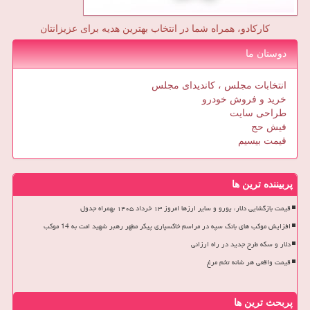
کارکادو، همراه شما در انتخاب بهترین هدیه برای عزیزانتان
دوستان ما
انتخابات مجلس ، کاندیدای مجلس
خرید و فروش خودرو
طراحی سایت
فیش حج
قیمت بیسیم
پربیننده ترین ها
قیمت بازگشایی دلار، یورو و سایر ارزها امروز ۱۳ خرداد ۱۴۰۵ بهمراه جدول
افزایش موکب های بانک سپه در مراسم خاکسپاری پیکر مطهر رهبر شهید امت به 14 موکب
دلار و سکه طرح جدید در راه ارزانی
قیمت واقعی هر شانه تخم مرغ
پربحث ترین ها