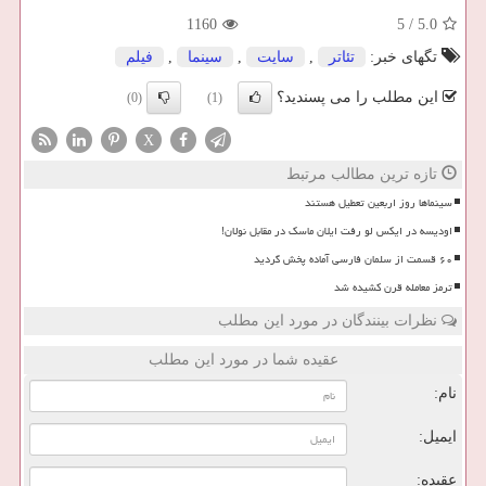
1160
5
/
5.0
تگهای خبر:
تئاتر
,
سایت
,
سینما
,
فیلم
این مطلب را می پسندید؟
(0)
(1)
X
تازه ترین مطالب مرتبط
سینماها روز اربعین تعطیل هستند
اودیسه در ایکس لو رفت ایلان ماسک در مقابل نولان!
۶۰ قسمت از سلمان فارسی آماده پخش گردید
ترمز معامله قرن کشیده شد
نظرات بینندگان در مورد این مطلب
عقیده شما در مورد این مطلب
نام:
ایمیل:
عقیده: