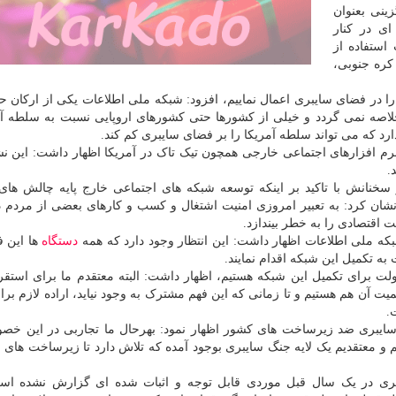
ینی بعنوان
ی در کنار
استفاده از
کره جنوبی،
را در فضای سایبری اعمال نماییم، افزود: شبکه ملی اطلاعات یکی از ارکان حی
 خلاصه نمی گردد و خیلی از کشورها حتی کشورهای اروپایی نسبت به سلطه آم
ارد که می تواند سلطه آمریکا را بر فضای سایبری کم کند.
رم افزارهای اجتماعی خارجی همچون تیک تاک در آمریکا اظهار داشت: این نش
.
خنانش با تاکید بر اینکه توسعه شبکه های اجتماعی خارج پایه چالش ها
شان کرد: به تعبیر امروزی امنیت اشتغال و کسب و کارهای بعضی از مردم در
 اقتصادی را به خطر بیندازد.
بکه ملی اطلاعات اظهار داشت: این انتظار وجود دارد که همه
دستگاه
ها این ف
به تکمیل این شبکه اقدام نمایند.
دولت برای تکمیل این شبکه هستیم، اظهار داشت: البته معتقدم ما برای استقر
 آن هم هستیم و تا زمانی که این فهم مشترک به وجود نیاید، اراده لازم برا
.
 سایبری ضد زیرساخت های کشور اظهار نمود: بهرحال ما تجاربی در این خ
 معتقدیم یک لایه جنگ سایبری بوجود آمده که تلاش دارد تا زیرساخت های ح
ری در یک سال قبل موردی قابل توجه و اثبات شده ای گزارش نشده است.