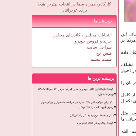
کارکادو، همراه شما در انتخاب بهترین هدیه
برای عزیزانتان
دوستان ما
اتی این
انتخابات مجلس ، کاندیدای مجلس
ریکا بر
خرید و فروش خودرو
طراحی سایت
ان داده
فیش حج
قیمت بیسیم
ی مختلف
 اختیار
پربیننده ترین ها
رمان را
قیمت بازگشایی دلار، یورو و سایر ارزها امروز ۱۳ خرداد ۱۴۰۵
بهمراه جدول
ار کامل
ی تکمیل
افزایش موکب های بانک سپه در مراسم خاکسپاری پیکر مطهر
رهبر شهید امت به 14 موکب
صوص مثل
دلار و سکه طرح جدید در راه ارزانی
یاتی ما
قیمت واقعی هر شانه تخم مرغ
 البته