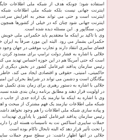
استفاده شود؛ چونکه هدف از شبکه ملی اطلاعات جایگز
اینترنت جهانی نیست بلکه شبکه ملی اطلاعات شبکه ا
اینترنت است و حتی می تواند منجر به افزایش سرعت 
اینترنت جهانی شود چنان که در خیلی از کشورها همچون 
چین، سنگاپور و.. این مسئله دیده شده است.
وی با تاکید بر اینکه ما معتقدیم باید حکمرانی ملی خویش 
حکمرانی بشمار می رود. البته این مورد صرفاً به ایران
فضای سایبری انتقاد دارند و تجارب موفقی در جهان وجود د
جلالی با اشاره به فشار دولت ترامپ برای مسدود کردن ن
است که حتی آمریکا هم در این حوزه احساس تهدید می کند
رئیس سازمان پدافند غیرعامل کشور در بخش دیگری از س
حاکمیتی، امنیتی، حقوقی و اقتصادی ایجاد می کند، خاطرن
بیگانگان است و دشمن می تواند در شرایط بحران این امنیت
جلالی با اشاره به دستور رهبری برای زمان بندی تکمیل ش
در اولویت قرار دهند و مطابق برنامه زمان بندی شده نسبت 
وی با اشاره به اینکه ما نیازمند یک اراده جدی از جانب 
شبکه ملی اطلاعات نیازمند یک فهم مشترک از مبحث و اهمیت
و پیاده سازی شبکه ملی اطلاعات را هم وجود نخواهد داشت
رئیس سازمان پدافند غیرعامل کشور با یادآوری تهدیدات
حملات سایبری استاکس نت به تاسیسات هسته ای را داریم و
را تحت تأثیر قرار دهد که البته تابحال ناکام بوده است.
جلالی در انتها اظهار داشت: در سطح سوم حملات سایب