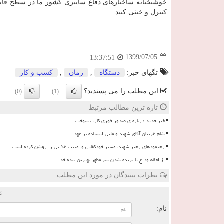
خوشبختانه ساختارهای دفاع سایبری کشور ما در سطح قابل 
کنترل و خنثی کنند.
1399/07/05
13:37:51
تگهای خبر:
دستگاه
,
رمان
,
كسب و كار
این مطلب را می پسندید؟
(0)
(1)
تازه ترین مطالب مرتبط
خبر جدید درباره ی صدور فوری کارت سوخت
شام غریبان آقای شهید و ملتی ایستاده بر عهد
رهنمودهای رهبر شهید، مسیر خودکفایی و امنیت غذایی را روشن کرده است
از لحظه وداع تا بریده شدن سر مطهر بهترین بنده خدا
نظرات بینندگان در مورد این مطلب
ع
نام: