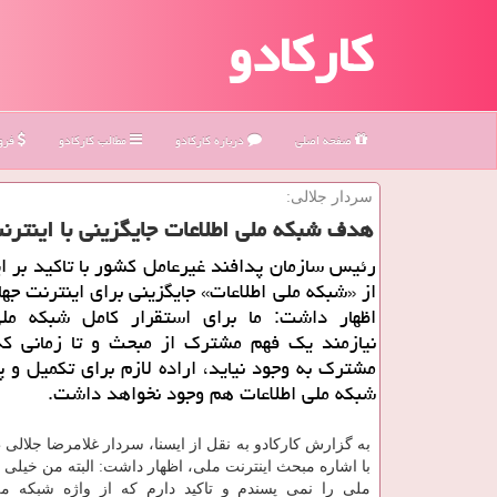
کارکادو
صفحه اصلی
درباره كاركادو
مطالب كاركادو
فروش
سردار جلالی:
هدف شبكه ملی اطلاعات جایگزینی با اینتر
رئیس سازمان پدافند غیرعامل كشور با تاكید بر 
از «شبكه ملی اطلاعات» جایگزینی برای اینترنت جه
اظهار داشت: ما برای استقرار كامل شبكه ملی
نیازمند یك فهم مشترك از مبحث و تا زمانی كه
مشترك به وجود نیاید، اراده لازم برای تكمیل و پ
شبكه ملی اطلاعات هم وجود نخواهد داشت.
به گزارش کارکادو به نقل از ایسنا، سردار غلامرضا جلال
با اشاره مبحث اینترنت ملی، اظهار داشت: البته من خیلی و
ملی را نمی پسندم و تاکید دارم که از واژه شبکه م