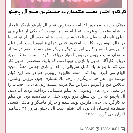
كاركادو امتیاز عجیب منتقدان به جدیدترین فیلم آل پاچینو
«هنگ من» یا «مامور اعدام» جدیدترین فیلم آل پاچینو بازیگر نامدار
به فیلم «عجیب و غریب ۶» آدام سندلر پیوست كه یكی از فیلم های
خیلی نامطلوب سال شناخته شده است. فیلم جدید آل پاچینو تقریبا
در حال پیوستن به كلوپ نامحدود خیلی بدهای هالیوود است. این فیلم
كه بریتنی اسنو و كارل اوربان دیگر بازیگرانش هستند صفر درصد از
منتقدان سایت روتن تومیتوز امتیاز دریافت كرده است. «هنگ من»
درباره كارآگاه جنایی با بازی پاچینو است كه با یك متخصص جنایی كار
می كند تا بتواند یك قاتل سریالی را كه از بازی جهانی «هنگ من»
الهام می گیرد، پیدا كند. منتقد هالیوود ریپورتر هم در نقد این فیلم
نوشته بود: هر چند بازیگران درجه یك بسیاری چون بروس ویلیس،
نیكلاس كیج و آنتونیو باندراس قبلا هزینه مشت زدن های بی حساب را
در تبدیل بازی های ویدیویی به فیلم سینمایی پرداخته بودند اما دیدن
آل پاچینو كه در این سطح فرو برود، خیلی ناامیدكننده بود. این فیلم
به كارگردانی جانی مارتین تولید شده و چارلز هاتینگر و مایكل كیسی
فیلمنامه نویسان آن بوده اند. فیلم جدید آل پاچینو امروز ۲۲ دسامبر
اكران می گردد. 58243
1396/10/01
14:05:49