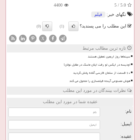
4400
5
/
5.0
تگهای خبر:
فیلم
این مطلب را می پسندید؟
(0)
(1)
X
تازه ترین مطالب مرتبط
سینماها روز اربعین تعطیل هستند
اودیسه در ایکس لو رفت ایلان ماسک در مقابل نولان!
۶۰ قسمت از سلمان فارسی آماده پخش گردید
هوش مصنوعی آینده فیلمسازی را متحول می کند
نظرات بینندگان در مورد این مطلب
عقیده شما در مورد این مطلب
نام:
ایمیل:
عقیده: