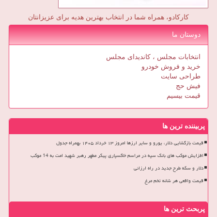
کارکادو، همراه شما در انتخاب بهترین هدیه برای عزیزانتان
دوستان ما
انتخابات مجلس ، کاندیدای مجلس
خرید و فروش خودرو
طراحی سایت
فیش حج
قیمت بیسیم
پربیننده ترین ها
قیمت بازگشایی دلار، یورو و سایر ارزها امروز ۱۳ خرداد ۱۴۰۵ بهمراه جدول
افزایش موکب های بانک سپه در مراسم خاکسپاری پیکر مطهر رهبر شهید امت به 14 موکب
دلار و سکه طرح جدید در راه ارزانی
قیمت واقعی هر شانه تخم مرغ
پربحث ترین ها