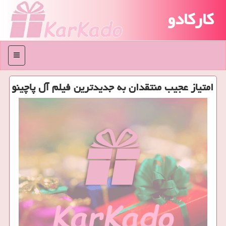
کارکادو
منو
امتیاز عجیب منتقدان به جدیدترین فیلم آل پاچینو