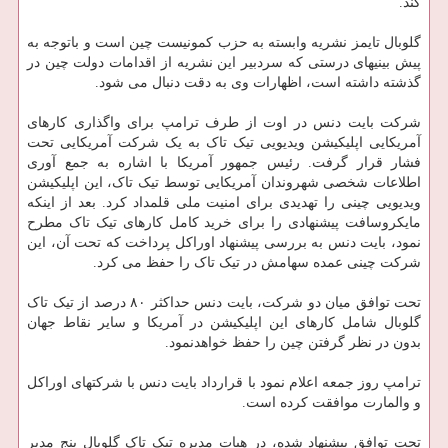
کند.
گلوبال تایمز نشریه وابسته به حزب کمونیست چین است و باتوجه به
پیش بینیهای درستی که سردبیر این نشریه از اقدامات دولت چین در
گذشته داشته است، اظهارات وی به دقت دنبال می شود.
شرکت بایت دنس در اوت از طرف ترامپ برای واگذاری کارهای
آمریکایی اپلیکیشن ویدیویی تیک تاک به یک شرکت آمریکایی تحت
فشار قرار گرفت. رئیس جمهور آمریکا با اشاره به جمع آوری
اطلاعات شخصی شهروندان آمریکایی توسط تیک تاک، این اپلیکیشن
ویدیویی چینی را تهدیدی برای امنیت ملی قلمداد کرد. بعد از اینکه
مایکروسافت پیشنهادی را برای خرید کامل کارهای تیک تاک مطرح
نمود، بایت دنس به بررسی پیشنهاد اوراکل پرداخت که تحت آن، این
شرکت چینی عمده سهامش در تیک تاک را حفظ می کرد.
تحت توافق میان دو شرکت، بایت دنس حداکثر ۸۰ درصد از تیک تاک
گلوبال شامل کارهای این اپلیکیشن در آمریکا و سایر نقاط جهان
بدون در نظر گرفتن چین را حفظ خواهدنمود.
ترامپ روز جمعه اعلام نمود با قرارداد بایت دنس با شرکتهای اوراکل
و والمارت موافقت کرده است.
تحت توافق پیشنهاد شده، در هیات مدیره تیک تاک گلوبال پنج مدیر