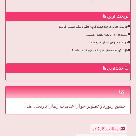
پربحث ترین ها
جزئیات واریز مرحله جدید کوپن الکترونیکی منتشر گردید
سینماها روز اربعین تعطیل هستند
خرید و فروش مسکن متوقف شد؟
بازار گوشت منتظر این تغییر مهم قیمتی باشد!
جدیدترین ها
تگها
جشن
رپورتاژ
تصویر
جوان
خدمات
رمان
تاریخی
اهدا
مطالب کارکادو