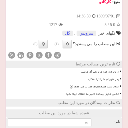
منبع:
كاركادو
1399/07/01
14:36:59
1217
5
/
5.0
تگهای خبر:
سرویس
,
گل
این مطلب را می پسندید؟
(0)
(1)
X
تازه ترین مطالب مرتبط
از ناترازی انرژی تا تاب آوری ملی
پدر شهیدم ما را ترک نکنید
اشعار شب هفتم محرم، حضرت علی اصغر(ع)
دشمن هنوز ایستاده تا بین ما اختلاف ایجاد شود
نظرات بینندگان در مورد این مطلب
عقیده شما در مورد این مطلب
نام: