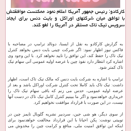
كاركادو: رئیس جمهور آمریكا اعلام نمود ممكنست موافقتش
با توافق میان شركتهای اوراكل و بایت دنس برای ایجاد
سرویس تیك تاك مستقر در آمریكا را لغو كند.
به گزارش کارکادو به نقل از ایسنا، دونالد ترامپ در مصاحبه با
فاکس نیوز اظهار نمود: اگر شرکت چینی بایت دنس بخواهد کنترل
تیک تاک را حفظ کند، این توافق را تایید نخواهد کرد. با این وجود وی
اشاره کرد انتظار دارد نفوذ چین با عرضه اولیه عمومی آتی سهام تیک
تاک کمتر شود.
ترامپ با اشاره به شرکت بایت دنس که مالک تیک تاک است، اظهار
داشت: تیک تاک باید کاملا تحت کنترل شرکت اوراکل باشد و بعد از
عرضه اولیه عمومی، حدس می زنم که باقی سهام تیک تاک را
خریداری خواهدنمود و اگر ما ببینیم کنترل کامل تیک تاک در دست آنها
نیست، در این صورت با قرارداد موافقت نخواهیم کرد.
از سوی دیگر، هو شی جین، سردبیر نشریه گلوبال تایمز چین در
توییتی نوشت: پکن احیانا با این قرارداد مخالفت خواهدنمود برای
اینکه این توافق امنیت ملی، منافع و کرامت چین را مخدوش می