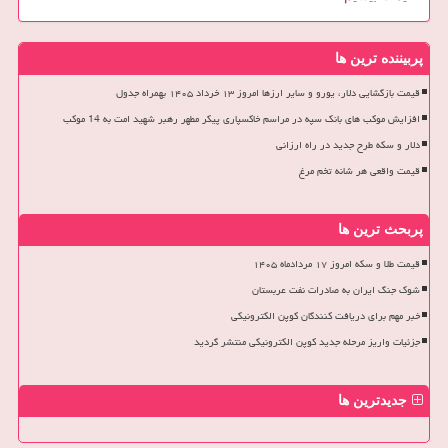
پربیننده ترین ها
قیمت بازگشایی دلار، یورو و سایر ارزها امروز ۱۳ خرداد ۱۴۰۵ بهمراه جدول
افزایش موکب های بانک سپه در مراسم خاکسپاری پیکر مطهر رهبر شهید امت به 14 موکب
دلار و سکه طرح جدید در راه ارزانی
قیمت واقعی هر شانه تخم مرغ
پربحث ترین ها
قیمت طلا و سکه امروز ۱۷ مردادماه ۱۴۰۵
شوک جنگ ایران به صادرات نفت عربستان
خبر مهم برای دریافت کنندگان کوپن الکترونیکی
جزئیات واریز مرحله جدید کوپن الکترونیکی منتشر گردید
جدیدترین ها