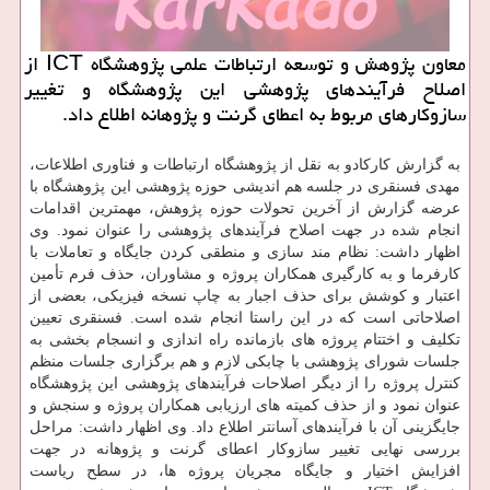
معاون پژوهش و توسعه ارتباطات علمی پژوهشگاه ICT از
اصلاح فرآیندهای پژوهشی این پژوهشگاه و تغییر
سازوكارهای مربوط به اعطای گرنت و پژوهانه اطلاع داد.
به گزارش کارکادو به نقل از پژوهشگاه ارتباطات و فناوری اطلاعات،
مهدی فسنقری در جلسه هم اندیشی حوزه پژوهشی این پژوهشگاه با
عرضه گزارش از آخرین تحولات حوزه پژوهش، مهمترین اقدامات
انجام شده در جهت اصلاح فرآیندهای پژوهشی را عنوان نمود. وی
اظهار داشت: نظام مند سازی و منطقی کردن جایگاه و تعاملات با
کارفرما و به کارگیری همکاران پروژه و مشاوران، حذف فرم تأمین
اعتبار و کوشش برای حذف اجبار به چاپ نسخه فیزیکی، بعضی از
اصلاحاتی است که در این راستا انجام شده است. فسنقری تعیین
تکلیف و اختتام پروژه های بازمانده راه اندازی و انسجام بخشی به
جلسات شورای پژوهشی با چابکی لازم و هم برگزاری جلسات منظم
کنترل پروژه را از دیگر اصلاحات فرآیندهای پژوهشی این پژوهشگاه
عنوان نمود و از حذف کمیته های ارزیابی همکاران پروژه و سنجش و
جایگزینی آن با فرآیندهای آسانتر اطلاع داد. وی اظهار داشت: مراحل
بررسی نهایی تغییر سازوکار اعطای گرنت و پژوهانه در جهت
افزایش اختیار و جایگاه مجریان پروژه ها، در سطح ریاست