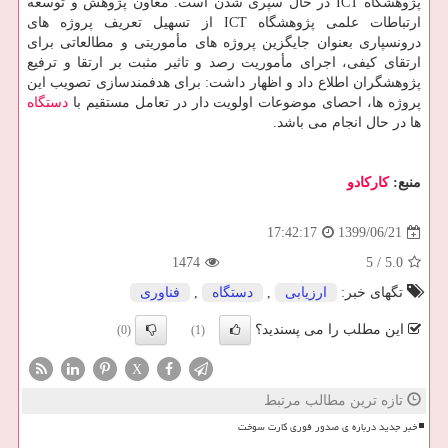
پژوهشگاه ICT در حال سپری شدن است. معاون پژوهش و توسعه
ارتباطات علمی پژوهشگاه ICT از تسهیل تعریف پروژه های
درونسپاری بعنوان جایگزین پروژه های مأموریتی و مطالعاتی برای
ارتقای کیفی، اجرای مأموریت رصد و تاثیر مثبت بر ارتقا و ترفیع
پژوهشگران اطلاع داد و اظهار داشت: برای هدفمندسازی تصویب این
پروژه ها، احصای موضوعات اولویت دار در تعامل مستقیم با
دستگاه
ها در حال انجام می باشد.
منبع:
كاركادو
1399/06/21
17:42:17
1474
5
/
5.0
تگهای خبر:
ارزیابی
,
دستگاه
,
فناوری
این مطلب را می پسندید؟
(0)
(1)
X
تازه ترین مطالب مرتبط
خبر جدید درباره ی صدور فوری کارت سوخت