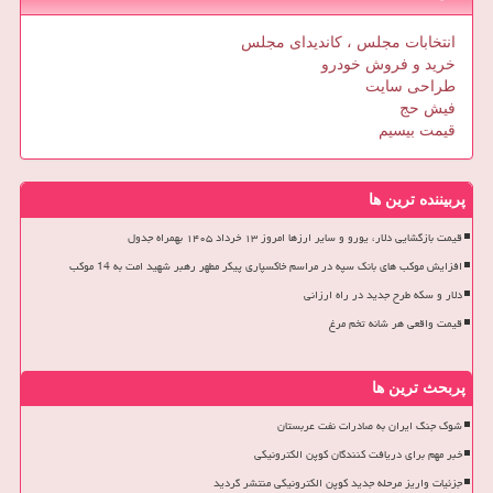
انتخابات مجلس ، کاندیدای مجلس
خرید و فروش خودرو
طراحی سایت
فیش حج
قیمت بیسیم
پربیننده ترین ها
قیمت بازگشایی دلار، یورو و سایر ارزها امروز ۱۳ خرداد ۱۴۰۵ بهمراه جدول
افزایش موکب های بانک سپه در مراسم خاکسپاری پیکر مطهر رهبر شهید امت به 14 موکب
دلار و سکه طرح جدید در راه ارزانی
قیمت واقعی هر شانه تخم مرغ
پربحث ترین ها
شوک جنگ ایران به صادرات نفت عربستان
خبر مهم برای دریافت کنندگان کوپن الکترونیکی
جزئیات واریز مرحله جدید کوپن الکترونیکی منتشر گردید