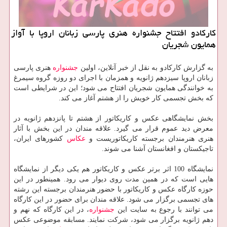
كاركادو افتتاح جشنواره هنری پارسی زبانان اروپا با آواز
همایون شجریان
به گزارش كاركادو به نقل از خبر آنلاین، اولین
جشنواره
هنری پارسی
زبانان اروپا سیزدهم ژانویه و همزمان با اجرای دو روزه گروه سیمرغ
به خوانندگی همایون شجریان افتتاح می شود؛ این در شرایطی است
كه بخش تجسمی كار خویش را از هشتم آغاز می كند.
بخش نمایشگاهی عكس و كاریكاتور از هشتم تا پانزدهم ژانویه در
معرض دید عموم قرار می گیرد. علاقه مندان در این بخش با آثار
هنری هنرمندان برجسته كاریكاتوریست و
عكاس
كشورهای ایران،
تاجیكستان و افغانستان آشنا می شوند.
نمایشگاه 100 اثر برتر عكس و كاریكاتور هم یكی دیگر از نمایشگاه
هایی است كه در همین مدت روی دیوار می رود. همینطور در این
حوزه كارگاه عكس و كاریكاتور با حضور هنرمندان برجسته این رشته
های تجسمی برگزار می شود. علاقه مندان برای حضور در این كارگاه
می توانند با رجوع به سایت این
جشنواره
، در این كارگاه كه نهم و
دهم ژانویه برگزار می شود، شركت نمایند. مسابقه موضوعی عكس