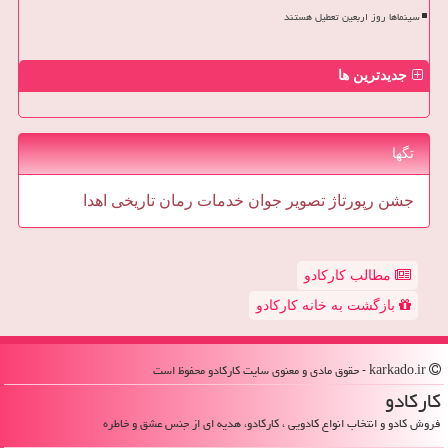
سینماها روز اربعین تعطیل هستند
جدیدترین ها
تگها
جشن
رپورتاژ
تصویر
جوان
خدمات
رمان
تاریخی
اهدا
مطالب کارکادو
بازگشت به خانه کارکادو
karkado.ir - حقوق مادی و معنوی سایت كاركادو محفوظ است
كاركادو
فروش کادو و انتخاب انواع کادویی ، کارکادو، هدیه ای از جنس عشق و خاطره