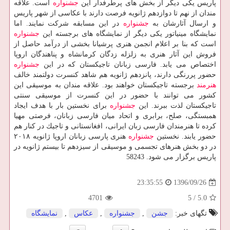
پاریس یكی دیگر از بخش های پرطرفدار این
جشنواره
است. علاقه
مندان از نهم تا دوازدهم ژانویه فرصت دارند با عكاسی از شهر پاریس
و ارسال آثارشان به
جشنواره
در این مسابقه شركت نمایند. اما
نمایشگاه مینیاتور یكی دیگر از نمایشگاه های برجسته این
جشنواره
است كه بنا بر اعلام انجمن هنری پرشیانا بخشی از درآمد حاصل از
فروش این آثار هنری به زلزله زدگان كرمانشاه و پناهندگان اروپا
اختصاص می یابد. فارسی زبانان تاجیكستان كه در این
جشنواره
حضور پررنگی دارند، پانزدهم ژانویه هم شاهد كنسرت دولتمند خالف
هنرمند
برجسته تاجیكستان خواهند بود. علاقه مندان به موسیقی این
كشور می توانند با حضور در این كنسرت از موسیقی سنتی
تاجیكستان لذت ببرند. این
جشنواره
برای نخستین بار با هدف ایجاد
همبستگی، صلح، برابری و اتحاد میان فارسی زبانان، فرصتی مهیا
كرده تا هنرمندان فارسی زبان ایرانی، افغانستانی و تاجیك در كنار هم
حضور یابند. نخستین
جشنواره
هنری پارسی زبانان اروپا ژانویه ۲۰۱۸
در دو بخش هنرهای تجسمی و موسیقی از سیزدهم تا بیستم ژانویه در
پاریس برگزار می شود. 58243
1396/09/26
23:35:55
4701
5
/
5.0
تگهای خبر:
جشن
,
جشنواره
,
عكاس
,
نمایشگاه