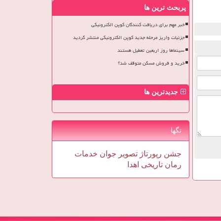
پربحث ترین ها
خبر مهم برای دریافت کنندگان کوپن الکترونیکی
جزئیات واریز مرحله جدید کوپن الکترونیکی منتشر گردید
سینماها روز اربعین تعطیل هستند
خرید و فروش مسکن متوقف شد؟
جدیدترین ها
تگها
جشن
رپورتاژ
تصویر
جوان
خدمات
رمان
تاریخی
اهدا