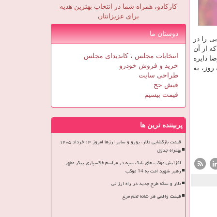
کارکادو، همراه شما در انتخاب بهترین هدیه
برای عزیزانتان
دوستان ما
یی را در
ه از آن
انتخابات مجلس ، کاندیدای مجلس
ضا دایره
خرید و فروش خودرو
روز، به
طراحی سایت
فیش حج
قیمت بیسیم
پربیننده ترین ها
قیمت بازگشایی دلار، یورو و سایر ارزها امروز ۱۳ خرداد ۱۴۰۵
بهمراه جدول
افزایش موکب های بانک سپه در مراسم خاکسپاری پیکر مطهر
رهبر شهید امت به 14 موکب
دلار و سکه طرح جدید در راه ارزانی
قیمت واقعی هر شانه تخم مرغ