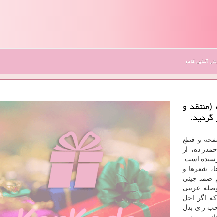
 آنلاین کادو
 (منتقد و
 گردید.
رکادو به نقل از ایسنا، این کتاب در ۳۳۸ صفحه و قطع
مدزاده، از
رسیده است.
ا، شعرها و
م صمد چینی
وصله غریبی
که اگر اجل
احب رای بدل