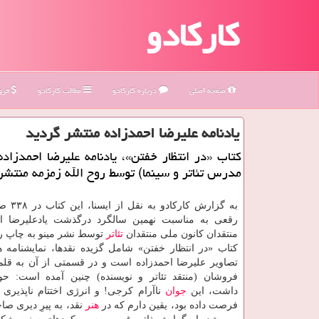
کارکادو
صفحه اصلی
درباره كاركادو
مطالب كاركادو
فروش
یادنامه علیرضا احمدزاده منتشر گردید
كتاب «در انتظار خفتن»، یادنامه علیرضا احمدزاده
مدرس تئاتر و سینما) توسط روح الله زمزمه منتشر
به گزارش کا
رقعی به مناسبت نهمین سالگرد درگذشت یادعلیرضا اح
منتقدان کانون ملی منتقدان
تئاتر
توسط نشر مینو به چاپ 
کتاب «در انتظار خفتن» شامل گزیده نقدها، نمایشنامه ه
تصاویر علیرضا احمدزاده است و در قسمتی از آن به قل
فروشان (منتقد تئاتر و نویسنده) چنین آمده است: ح
داشت، این
جوان
ناآرام کرجی! و انرژی اختتام ناپذیری 
فرصت داده بود، یقین دارم که در
هنر
نقد، به پیرِ دیری ص