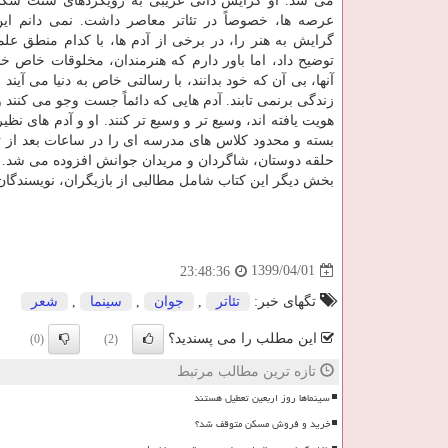
می شد. او گرایش ذاتی غریبی به رویکردهای سنت شکنا
عرصه ها، خصوصاً در تئاتر معاصر داشت. نمی دانم این پ
گرایش به هنر را، در برخی از آدم ها، با کدام منطق ع
توضیح داد، اما باور دارم که هنرمندان، مخلوقات خاص خد
آنها، بی آن که خود بدانند، با رسالتی خاص به دنیا می آیند
زندگی برنمی تابند. آدم هایی که دائماً جست وجو می کنند و
هویت یافته اند، وسیع تر و وسیع تر کنند. او و آدم های نظ
بسته و محدود کلاس های مدرسه ای را در ساعات بعد از تد
حلقه دوستان، شاگردان و مریدان جوانش افزوده می شد.
بخش دیگر این کتاب شامل مطالبی از بازیگران، نویسندگان،
1399/04/01
23:48:36
تگهای خبر:
تئاتر
,
جوان
,
سینما
,
شعر
این مطلب را می پسندید؟
(0)
(2)
تازه ترین مطالب مرتبط
سینماها روز اربعین تعطیل هستند
خرید و فروش مسکن متوقف شد؟