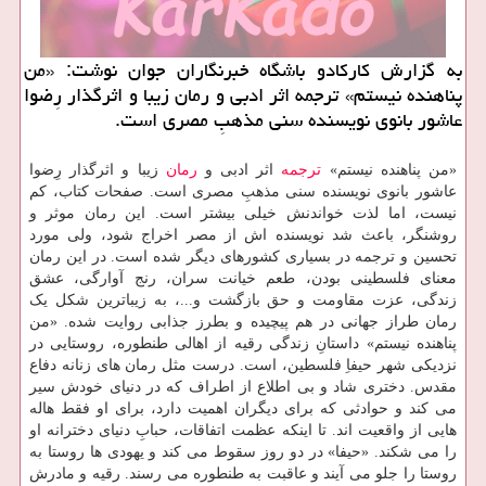
به گزارش كاركادو باشگاه خبرنگاران جوان نوشت: «من
پناهنده نیستم» ترجمه اثر ادبی و رمان زیبا و اثرگذار رِضوا
عاشور بانوی نویسنده سنی مذهبِ مصری است.
«من پناهنده نیستم»
ترجمه
اثر ادبی و
رمان
زیبا و اثرگذار رِضوا
عاشور بانوی نویسنده سنی مذهبِ مصری است. صفحات کتاب، کم
نیست، اما لذت خواندنش خیلی بیشتر است. این رمان موثر و
روشنگر، باعث شد نویسنده اش از مصر اخراج شود، ولی مورد
تحسین و ترجمه در بسیاری کشورهای دیگر شده است. در این رمان
معنای فلسطینی بودن، طعم خیانت سران، رنج آوارگی، عشق
زندگی، عزت مقاومت و حق بازگشت و...، به زیباترین شکل یک
رمان طراز جهانی در هم پیچیده و بطرز جذابی روایت شده. «من
پناهنده نیستم» داستانِ زندگی رقیه از اهالی طنطوره، روستایی در
نزدیکی شهر حیفاِ فلسطین، است. درست مثل رمان های زنانه دفاع
مقدس. دختری شاد و بی اطلاع از اطراف که در دنیای خودش سیر
می کند و حوادثی که برای دیگران اهمیت دارد، برای او فقط هاله
هایی از واقعیت اند. تا اینکه عظمت اتفاقات، حبابِ دنیای دخترانه او
را می شکند. «حیفا» در دو روز سقوط می کند و یهودی ها روستا به
روستا را جلو می آیند و عاقبت به طنطوره می رسند. رقیه و مادرش