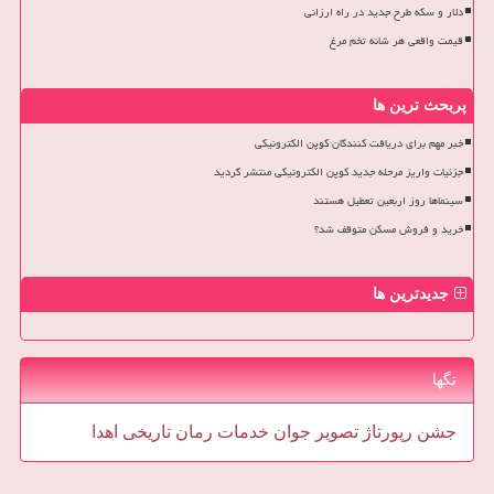
دلار و سکه طرح جدید در راه ارزانی
قیمت واقعی هر شانه تخم مرغ
پربحث ترین ها
خبر مهم برای دریافت کنندگان کوپن الکترونیکی
جزئیات واریز مرحله جدید کوپن الکترونیکی منتشر گردید
سینماها روز اربعین تعطیل هستند
خرید و فروش مسکن متوقف شد؟
جدیدترین ها
تگها
جشن
رپورتاژ
تصویر
جوان
خدمات
رمان
تاریخی
اهدا