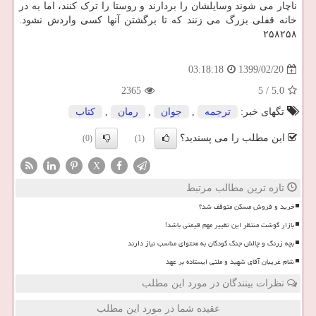
ناچار می شوند وسایلشان را بردارند و روستا را ترک کنند، اما به در
خانه قفلی بزرگ می زنند که تا برگشتن آنها کسی واردش نشود.
۲۵۸۲۵۸
1399/02/20
03:18:18
2365
5
/
5.0
تگهای خبر:
ترجمه
,
جوان
,
رمان
,
كتاب
این مطلب را می پسندید؟
(0)
(1)
X
تازه ترین مطالب مرتبط
خرید و فروش مسکن متوقف شد؟
بازار گوشت منتظر این تغییر مهم قیمتی باشد!
بچه زرنگ و چالش جنگ کودکان به محتوای مناسب نیاز دارند
شام غریبان آقای شهید و ملتی ایستاده بر عهد
نظرات بینندگان در مورد این مطلب
عقیده شما در مورد این مطلب