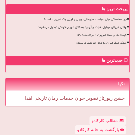
پربحث ترین ها
چرا هماهنگی میان سیاست های مالی، پولی و ارزی یک ضرورت است؟
وقتی هیولای موبایل، تبلت و آی پد به قاتل دوران کودکی تبدیل می شوند
قیمت طلا و سکه امروز ۱۷ مردادماه ۱۴۰۵
شوک جنگ ایران به صادرات نفت عربستان
جدیدترین ها
تگها
جشن
رپورتاژ
تصویر
جوان
خدمات
رمان
تاریخی
اهدا
مطالب کارکادو
بازگشت به خانه کارکادو