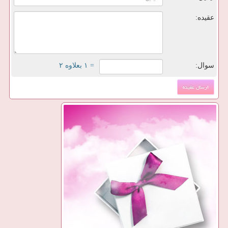
عقیده:
سوال:
= ۱ بعلاوه ۲