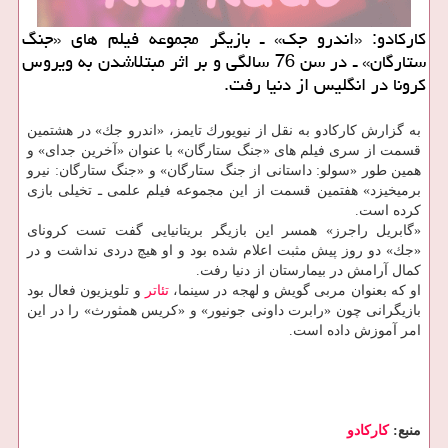
كاركادو: «اندرو جك» ـ بازیگر مجموعه فیلم های «جنگ
ستارگان» ـ در سن 76 سالگی و بر اثر مبتلاشدن به ویروس
كرونا در انگلیس از دنیا رفت.
به گزارش كاركادو به نقل از نیویورك تایمز، «اندرو جك» در هشتمین
قسمت از سری فیلم های «جنگ ستارگان» با عنوان «آخرین جدای» و
همین طور «سولو: داستانی از جنگ ستارگان» و «جنگ ستارگان: نیرو
برمیخیزد» هفتمین قسمت از این مجموعه فیلم علمی ـ تخیلی بازی
كرده است.
«گابریل راجرز» همسر این بازیگر بریتانیایی گفت تست كرونای
«جك» دو روز پیش مثبت اعلام شده بود و او هیچ دردی نداشت و در
كمال آرامش در بیمارستان از دنیا رفت.
او كه بعنوان مربی گویش و لهجه در سینما،
تئاتر
و تلویزیون فعال بود
بازیگرانی چون «رابرت داونی جونیور» و «كریس همثورث» را در این
امر آموزش داده است.
منبع:
كاركادو