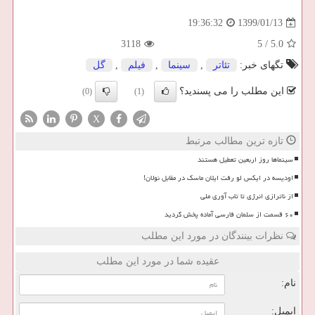
1399/01/13
19:36:32
3118
5
/
5.0
تگهای خبر:
تئاتر
,
سینما
,
فیلم
,
گل
این مطلب را می پسندید؟
(0)
(1)
X
تازه ترین مطالب مرتبط
سینماها روز اربعین تعطیل هستند
اودیسه در ایکس لو رفت ایلان ماسک در مقابل نولان!
از ناترازی انرژی تا تاب آوری ملی
۶۰ قسمت از سلمان فارسی آماده پخش گردید
نظرات بینندگان در مورد این مطلب
عقیده شما در مورد این مطلب
نام:
ایمیل: