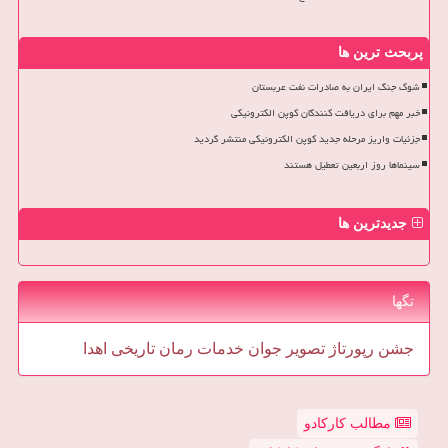
پربحث ترین ها
شوک جنگ ایران به صادرات نفت عربستان
خبر مهم برای دریافت کنندگان کوپن الکترونیکی
جزئیات واریز مرحله جدید کوپن الکترونیکی منتشر گردید
سینماها روز اربعین تعطیل هستند
جدیدترین ها
تگها
جشن
رپورتاژ
تصویر
جوان
خدمات
رمان
تاریخی
اهدا
مطالب کارکادو