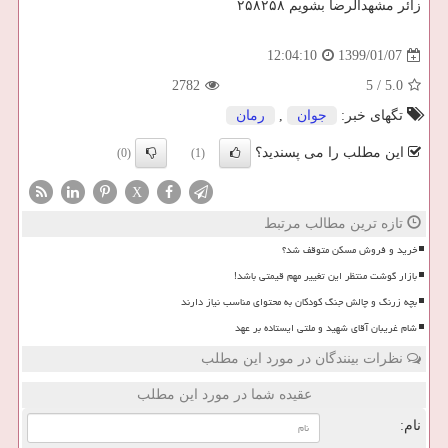
زائر مشهدالرضا بشویم ۲۵۸۲۵۸
1399/01/07
12:04:10
2782
5
/
5.0
تگهای خبر:
جوان
,
رمان
این مطلب را می پسندید؟
(0)
(1)
X
تازه ترین مطالب مرتبط
خرید و فروش مسکن متوقف شد؟
بازار گوشت منتظر این تغییر مهم قیمتی باشد!
بچه زرنگ و چالش جنگ کودکان به محتوای مناسب نیاز دارند
شام غریبان آقای شهید و ملتی ایستاده بر عهد
نظرات بینندگان در مورد این مطلب
عقیده شما در مورد این مطلب
نام: