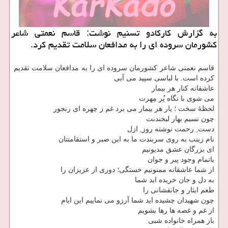
به گزارش كاركادو تسنیم نوشت: قاسم نعمتی شاعر
كشورمان سروده ای را به مدافعان سلامت تقدیم كرد.
قاسم نعمتی شاعر كشورمان سروده ای را به مدافعان سلامت تقدیم
كرده است. با لباسی سپید می آیی
عاشقانه كنار هر بیمار
می شوی با نگاه پُر مِهرت
لحظهٔ سخت ؛ یار هر بیمار می برد غم ز چهره ای رنجور
چون نسیم بهار لبخندنت
دست ِ رحمت نوشته روز ِ ازل
نام زینب به روی سربندت ما به این صبر و استقامتتان
ای بزرگان عشق مدیونیم
باتمام وجود پیر و جوان
از شما عاشقانه ممنونیم خستگی؛ دوری از عزیزان را
به دل و جان خریده اید شما
طعم ایثار و جانفشانی را
چون شهیدان چشیده اید شما آرزو می نماییم این ایام
از غم و غصه ها رها بشویم
باز همراه خانواده شبی