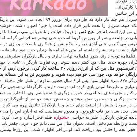
زدان فتوحی
ا كارگردانی
 این شانس
را به خود بدهم تا از او هم چیزهای خوبی یاد بگیرم. این سریال هم چند فاز دارد كه فاز دوم برای نوروز ۹۹
كه ضبط سریال را تحت تاثیر قرار داده است یا خیر؟ اظهار داشت: خوشبخت
 من این است كه چرا هیچ كس از دروغ، خیانت و نامهربانی نمی ترسد اما ا
انی در جامعه بیشتر از ویروس كرونا است و حتی بیشتر هم قربانی گرفته اما
درس می گیریم. علی آبادی درباره اینكه پس از همكاری با صحت و بازی در «
 داشت: چند پیشنهاد داشتم اما متن فیلمنامه ها چندان خوب نبود متاسفانه م
لمنامه توجه دارند، هنوز فیلمنامه نهایی ندارند و دنبال بازیگران سلبریتی می
ان چهره جدید مثل من كمتر دیده شوند. وی تفاوت بازیگران عادی با چهر
دستمزد بازیگران غیرمشهور مثل من كه از انرژی روزی ۲۰ ساعت كار كردن برخور
یگان خواهد بود، چون می خواهیم دیده شویم و مجبوریم تن به این مساله بده
بازیگر «۸۷ متر» اظهار نمود: پس از ۶ سال حضور مداوم در نقش های مخ
عیاری و علیرضا امینی بازی كرده ام. دوست دارم با كارگردانانی همچون نرگس
 كنم و تجربه های مختلفی در حوزه بازیگری داشته باشم. وی با اشاره به ح
ینی چه به من نقش بدهند و چه نقش ندهند، دو نفر از تأثیرگذارترین آ
 در سریال هایش از استعدادهای جدید و یا بازیگران تئاتری بهره می گیرد. ب
ان دیده شدن در قاب تلویزیون و مدیوم سینماست كه نه اجازه اش را می ده
ادیده گرفتن بازیگران طنز به حواشی
جشنواره
فیلم فجر اشاره و بیان كرد: م
نیست و رابطه هم دخیل است. بعنوان مثال من نمی دانم جواد عزتی چقدر باید 
جر آنچه را حقش بود دریافت كند. او در آخر اظهار داشت: این روزها بیشتری