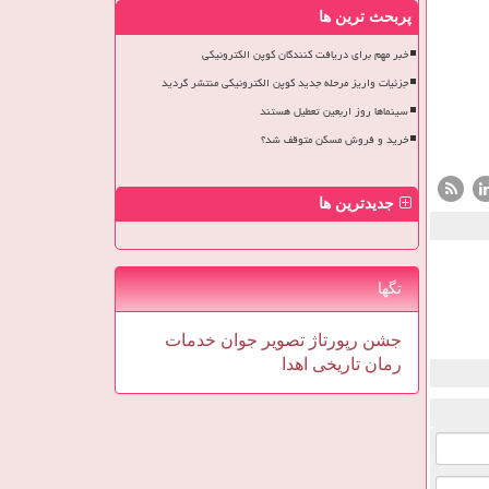
پربحث ترین ها
خبر مهم برای دریافت کنندگان کوپن الکترونیکی
جزئیات واریز مرحله جدید کوپن الکترونیکی منتشر گردید
سینماها روز اربعین تعطیل هستند
خرید و فروش مسکن متوقف شد؟
جدیدترین ها
تگها
جشن
رپورتاژ
تصویر
جوان
خدمات
رمان
تاریخی
اهدا