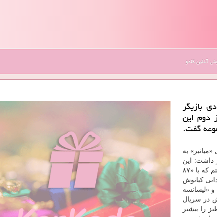
 آنلاین کادو
ی بازیگر
ز دوم این
موعه گفت.
«میانبر» به
 داشت: این
روزها در حال بازی در سریال های «میانبر» و «۸۷ متر» هستم كه با «۸۷
انی كیانوش
و «لیسانسه
 در سریال
نز را بیشتر