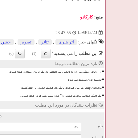
منبع:
كاركادو
1398/12/23
23:47:55
تگهای خبر:
اثر هنری
,
تئاتر
,
تصویر
,
جشن
این مطلب را می پسندید؟
(0)
(1)
تازه ترین مطالب مرتبط
از رؤیای زندگی در ون تا کابوس بی خانمانی تاریک ترین استعاره فیلم مسافر
تشییع قرن مستند می شود
نوجوانان چطور در بین هیاهوی لایک ها، هویت خویش را حفظ کنند؟
یک لایک جنجالی سام درخشانی و آزمون سلبریتی ها در ایام حساس
نظرات بینندگان در مورد این مطلب
ع
نام: