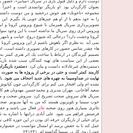
دوست دارم و دلیل قبول بازی در سریال «میانبر»، حضور ی
بعنوان كارگردان بود. او بازیگر توانمندی است و اخیراً ب
مجموعه «ناخونك» هم خوش درخشید و من دوست داشتم
تصویربرداری سریال همزمان با شیوع ویروس كرونا و این
ویروس اثری روی سریال ما نداشته است با این وجود سوال
كرونا وحشت دارد؟ درحالی كه شیوع دروغ، خیانت و نامهرب
نمی آید. به نظرم اگر باهوش باشیم از این ویروس كرونا 
ها» چقدر شانس حضور در كارهای تصویری داشته است، اظهار
تصمیم گیرندگان در ارتباط با ساخت یك اثر هنری كمتر به فی
بعضی از این سیاست های تهیه كنندگان سبب شده بازیگر
دستمزدهای غیرعادلانه دانست و بیان كرد:
كارمند كمتر است و حتی در برخی از پروژه ها به صورت را
نهایت در صداوسیما به چهره های جدید اجحاف می شود.
نشده ام ولی افتخار می كنم برای كارگردانی چون كیانوش 
سعید آقاخانی، مهران مدیری و محمدحسین مهدویان هم كار
سریال های سروش صحت تصریح كرد: سروش صحت و محسن چگ
خوب سینما و تلویزیون هستند كه من به آنها مدیونم. صحت
تئاتری بسیاری هنوز روی صحنه
تئاتر
فعال می باشند و حقش
فرصتش فراهم می شود. علی آبادی درانتها با اشاره به ن
برای خیلی از بازیگران حرفه ای بودن در این حوزه كافی 
عمل كند تا به حقش برسد او امسال نتوانست در جشنواره ف
خودرا روی كار در سینما گذاشته ام. ۲۴۱۲۴۱