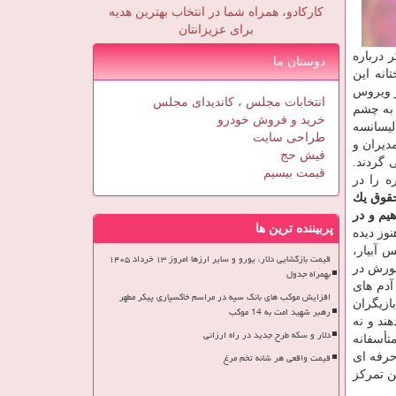
کارکادو، همراه شما در انتخاب بهترین هدیه
برای عزیزانتان
 ایجاد می شود. این بازیگر درباره
دوستان ما
انه این
ز ویروس
انتخابات مجلس ، کاندیدای مجلس
 به چشم
خرید و فروش خودرو
لیسانسه
طراحی سایت
دیران و
فیش حج
 گردند.
قیمت بیسیم
ه را در
داریم، از حقوق یك
یم و در
پربیننده ترین ها
تلف هنوز دیده
 آبیار،
قیمت بازگشایی دلار، یورو و سایر ارزها امروز ۱۳ خرداد ۱۴۰۵
ضورش در
بهمراه جدول
دم های
افزایش موکب های بانک سپه در مراسم خاکسپاری پیکر مطهر
ازیگران
رهبر شهید امت به 14 موکب
ند و نه
دلار و سکه طرح جدید در راه ارزانی
تأسفانه
قیمت واقعی هر شانه تخم مرغ
حرفه ای
ن تمركز