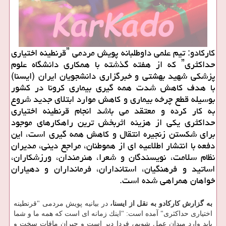
كاركادو: تیم علمی داوطلبانه پویش مردمی ˮقرنطینه اختیاری
حداكثریˮ كه از هفته گذشته با همكاری دانشگاه علوم
پزشكی شهید بهشتی و خبرگزاری دانشجویان ایران (ایسنا)
با هدف كاهش شدت همه گیری بیماری كرونا در كشور
بوسیله قطع چرخه بیماری و كاهش موارد ابتلای جدید شروع
به كار كرده و معتقد می باشد انجام قرنطینه اختیاری
حداكثری یكی از هزینه اثربخش ترین راهكارهای موجود
برای شكستن زنجیره انتقال و كاهش همه گیری است، این
دفعه با انتشار اطلاعیه ای از هموطنان، مراجع دینی، مدیران
نظام سلامت، نویسندگان و شعرا، هنرمندان، ورزشكاران،
اساتید و فرهنگیان، استانداران، فرمانداران و دهیاران
خواهان همراهی شده است.
به گزارش كاركادو به نقل از ایسنا،
در بیانیه پویش مردمی "قرنطینه
اختیاری حداكثری" آمده است: "اینك زمانه ای است كه همه ما و شما
باید وارد میدان عمل شویم، فردا دیر است و جبران مافات سخت و