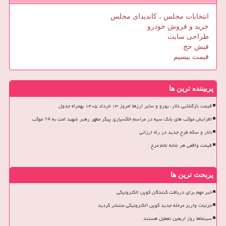
انتخابات مجلس ، کاندیدای مجلس
خرید و فروش خودرو
طراحی سایت
فیش حج
قیمت بیسیم
پربیننده ترین ها
قیمت بازگشایی دلار، یورو و سایر ارزها امروز ۱۳ خرداد ۱۴۰۵ بهمراه جدول
افزایش موکب های بانک سپه در مراسم خاکسپاری پیکر مطهر رهبر شهید امت به 14 موکب
دلار و سکه طرح جدید در راه ارزانی
قیمت واقعی هر شانه تخم مرغ
پربحث ترین ها
خبر مهم برای دریافت کنندگان کوپن الکترونیکی
جزئیات واریز مرحله جدید کوپن الکترونیکی منتشر گردید
سینماها روز اربعین تعطیل هستند