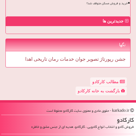
خرید و فروش مسکن متوقف شد؟
جدیدترین ها
تگها
جشن
رپورتاژ
تصویر
جوان
خدمات
رمان
تاریخی
اهدا
مطالب کارکادو
بازگشت به خانه کارکادو
karkado.ir - حقوق مادی و معنوی سایت كاركادو محفوظ است
كاركادو
فروش کادو و انتخاب انواع کادویی ، کارکادو، هدیه ای از جنس عشق و خاطره