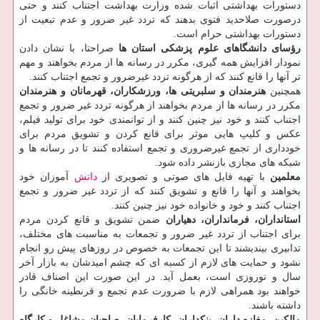
دستورات بهداشتی اثبات شده وزارت بهداشت اجتناب كنند و حتی
درصورت صلاحدید فتوی بدهند كه تردد غیر ضرور و عدم تبعیت از
دستورات بهداشتی حرام است.
رؤسای دانشگاهای علوم پزشكی استان ها
صراحتا، با نشان دادن
نمودار افزایش همه گیری، مكرر در رسانه ها از مردم بخواهند و مهم
تر آنها را قانع كنند كه از هرگونه تردد غیرضرور و تجمع اجتناب كنند.
همچنین
هنرمندان و سلبریتی ها، ورزشكاران، قهرمانان و هنرمندان
مكرر در رسانه ها از مردم بخواهند از هرگونه تردد غیر ضرور و تجمع
اجتناب كنند و خود نیز چنین كنند و از توانمندی خود برای تولید فیلم،
عكس و كلیپ هایی موثر برای قانع كردن و تشویق مردم برای
خودداری از تجمع غیرضروری و تجمع استفاده كنند تا در رسانه ها و
شبكه های مجازی بازنشر داده شود.
معلمین
با تهیه فایل های صوتی و تصویری از
دانش
آموزان خود
بخواهند و آنها را قانع و تشویق كنند كه از تردد غیر ضرور و تجمع
اجتناب كنند و خود و خانواده خود نیز چنین كنند.
استانداران، فرمانداران، دهیاران
ضمن تشویق و قانع كردن مردم
برای اجتناب از تردد غیر ضرور و تجمعات به مناسبت های مختلف،
تدابیری بیندیشند تا این تجمعات به خصوص در روزهای پیش رو انجام
نشود و حمایت های لازم از كسبه ای كه چشم امیدشان به بازار آخر
سال و نوروزی است، بعمل آید. در این صورت این اصناف قادر
خواهند بود همراهی لازم با ضرورت عدم تجمع و قرنطینه خانگی را
داشته باشند.
مالكین، مغازه داران، بنكداران، كارفرمایان، صاحبان مشاغل و كارگاه