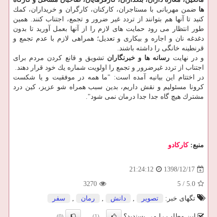
ها
ضمن مهربانی با مستاجران، كاركنان، كارگران و خریداران، كمك
كنید تا آنها هم بتوانند از تردد غیر ضرور و تجمع، اجتناب كنند. همین
طور انتظار می رود حمایت های لازم را از آنها بعمل آورید تا بدون
دغدغه نان و اجاره و بیكاری و تعدیل؛ همراهی لازم با عدم تجمع و
قرنطینه خانگی را داشته باشند.
و در نهایت
رسانه ها و خبرنگاران
تشویق و قانع كردن مردم برای
اجتناب از تردد غیرضرور و تجمع را اولویت شماره یك خود قرار دهند.
در اختتام این بیانیه آمده است: "ما همه در موفقیت و یا شكست
كرونا مسئولیم و نقش داریم، بدین سبب همراه شو عزیز، كین درد
مشترك هیچ گاه جدا جدا درمان نمی شود".
منبع:
كاركادو
1398/12/17
21:24:12
3270
5
/
5.0
تگهای خبر:
تصویر
,
دانش
,
رمان
,
سفر
این مطلب را می پسندید؟
(0)
(1)