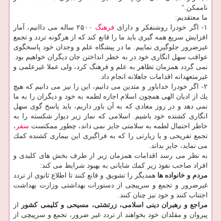
ناممكن."
ما معتقدیم:
۱- اگر خودرا روشنفكر و دارای
فرهنگ
۲۵۰۰ ساله می داانیم، آمار
افزایش سریع همه گیری باید ما را قانع كند كه از هرگونه تردد و تجمع
غیرضرور جلوگیری نماییم. ما در پیشگاه علم و وجدان خود پاسخگوی
عواقب سهل انگاری خود در به خطر انداختن جان دیگران خواهیم بود.
نمی گردد همزمان تظاهر به علم و فرهنگ كرد، ولی عملا غیرعلمی و
غیرمتعهدانه اقدامات جاهلانه انجام داد.
۲- اگر خودرا خداباور و متدین می دانیم، این را نیز می دانیم كه هیچ
یك از ادیان الهی همچون اسلام اجازه لطمه به خود و دیگران را به ما
نمی دهد و در روز معادی كه به آن باور داریم، باید پاسخ گوی سهل
انگاری كشنده خود باشیم. اسلامی كه نماز زیر دیوار شكسته را به
خاطر احتمال لطمه به سلامتی جایز نمی داند، چطور ممكنست
سفر
،
تجمع تفریحی و یا زیارتی را كه به فراگیری این بیماری كشنده كمك
می نماید، جایز بداند.
به نظر می رسد اقدامات همزمان زیر از طرف بخش های كلیدی و
افراد صاحب نفوذ زیر كمك شایانی به بهبود شرایط می كند:
مردم و خانواده ها
همدیگر را تشویق و قانع كنند تا اطلاع ثانوی از تردد
غیرضرور و تجمع و سرپیچی از دستورات بهداشتی وزارت بهداشت
اجتناب كنند و خود نیز چنان كنند.
مراجع و رهبران دینی اسلامی، زرتشتی، مسیحی و كلیمی كشور
از
پیروان و مقلدان خود بخواهند از تردد غیر ضرور، تجمع و سرپیچی از