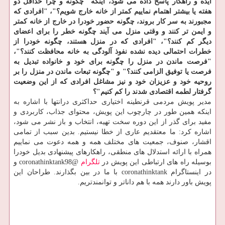
ایده و راهكار پاسخ داده می شود، اینكه "چگونه و چرا حداقل دو
هفته یا بیشتر اهتمام نماییم كمتر از خانه خارج شویم؟"، "افرادی كه
مجبورند به سر كار بروند، چگونه حضور خودرا در خارج از خانه كمتر
و ایمن تر كنند و وقتی منزل می آیند چگونه خطر را برای اعضای
دیگر كم كنند؟"، "افرادی كه در منزل هستند، چگونه خودرا از
خطرات احتمالی دیده نشده نفوذ آلودگی به خانه محافظت كنند؟"،
"فرصت ماندن در منزل را چگونه برای خود و خانواده تبدیل به
فرصت یا توفیق الزامی كنند؟" و "چگونه تبعات ماندن در منزل را بر
روحیه خود و عزیزان خود و نیز مشاغل افرادی كه از این وضعیت
گرفتار لطمه اقتصادی شدند را كم كنیم"؟
مدیر پویش مردمی قرنطینه اختیاری حداكثری درانتها با اشاره به
اینكه همین طور در چارچوب این پویش، محتوای جذاب، كاربردی و
مفید برای گذر از این دوره سخت تهیه، انتخاب و باز نشر می شود،
اشاره كرد: ما معتقدیم عاری از خطا نیستیم. بدین سبب از تمامی
اقشار، صنوف، جمعیت های مختلف همه و همه دعوت می نماییم
همراه با ارائه استدلال های منطقی، راهكارهای پیشنهادی بدیل خودرا
بوسیله راه های ارتباطی این پویش در
تلگرام
@coronathinktank98 و
در اینستاگرام coronathinktank با ما در بین بگذارند. طراحان این
پویش باور دارند همه با هم داناتر و توانمندتریم.