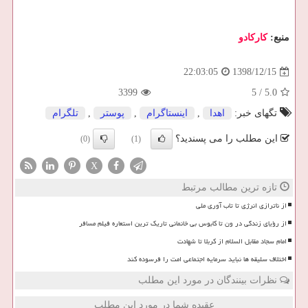
منبع:
كاركادو
1398/12/15
22:03:05
3399
5
/
5.0
تگهای خبر:
اهدا
,
اینستاگرام
,
پوستر
,
تلگرام
این مطلب را می پسندید؟
(0)
(1)
X
تازه ترین مطالب مرتبط
از ناترازی انرژی تا تاب آوری ملی
از رؤیای زندگی در ون تا کابوس بی خانمانی تاریک ترین استعاره فیلم مسافر
امام سجاد مقابل السلام از کربلا تا شهادت
اختلاف سلیقه ها نباید سرمایه اجتماعی امت را فرسوده کند
نظرات بینندگان در مورد این مطلب
عقیده شما در مورد این مطلب