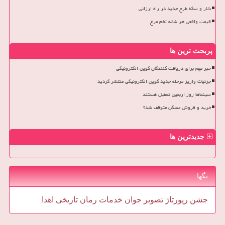
دلار و سکه طرح جدید در راه ارزانی
قیمت واقعی هر شانه تخم مرغ
پربحث ترین ها
خبر مهم برای دریافت کنندگان کوپن الکترونیکی
جزئیات واریز مرحله جدید کوپن الکترونیکی منتشر گردید
سینماها روز اربعین تعطیل هستند
خرید و فروش مسکن متوقف شد؟
جدیدترین ها
تگها
جشن
رپورتاژ
تصویر
جوان
خدمات
رمان
تاریخی
اهدا