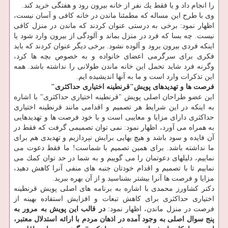
را انجام داد و یا فقط یك نفر از خانه بیرون رود و هفتگی خرید كند.
وی با طرح این مساله كه مطمئنا ماندن در خانه كافی و آسان نیست،
اظهار نمود: برخی به درستی عنوان كردند كه ماندن در منزل كافی
نیست. چه بسا كه فرد در منزل بماند و آلودگی از بیرون وارد شود یا
اینكه فردی بیرون برود و آلوده نشود. برخی دیگر عنوان كردند كه باید
فكری برای سرگرمی اعضای خانواده و به خصوص بچه ها كرد،
وگرنه فرد شاید تحمل این خانه ماندن طولانی را نداشته باشد. همه
این تذكرات وارد است و ما به آنها اندیشیده ایم.
فرصت ها و تهدیدهای پویش"قرنطینه اختیاری حداكثری"
این عضو طراحان اصلی پویش "قرنطینه اختیاری حداكثری" با اشاره
به اینكه در این شرایط هر تصمیم و اقدامی مانند قرنطینه اختیاری
حداكثری دارای مزایا و معایبی است و با خود فرصت ها و تهدیدهایی
به همراه می آورد، اظهار نمود: نمی توان تصمیمی گرفت كه فقط در
آن فایده و سود باشد و هیچ بهایی برایش نپردازیم و تهدیدی هم برای
ما نداشته باشد. برای همین تصمیم با شماست! ما فقط دعوت می
نماییم، دلیلهای دعوتمان را می گوییم و به شما در حد توان كمك می
نماییم تا با تصمیم و اقدام خودتان جنبه­ های منفی آنرا كاهش دهید،
مزایا و فرصت ها آنرا بیشتر بشناسید و از آن بهره ببرید.
دكتر كشاورز محمدی با اشاره به برنامه های اصلی پویش قرنطینه
اختیاری حداكثری برای كاهش تبعات و افزایش استفاده بهینه از
فرصت در منزل ماندن، اظهار نمود:
در قالب این پویش به مرور به
پنج سوال اصلی به وجود آمده در اذهان مردم با ارائه استدلال معتبر،