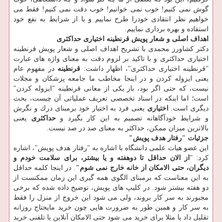
گوش نمی كنیم! خوب نمی خوانیم! خوب دقت نمی كنیم! فقط می
خواهیم نظر انتقادی خودرا طرح نماییم و یا از شرایط به نفع خود
استفاده و بهره برداری نماییم.
اهداف اصلی و شعار پویش قرنطینه اختیاری حداكثری
دكتر كشاورز محمدی با تشریح اهداف اصلی و شعار پویش قرنطینه
اختیاری حداكثری و با تاكید بر لزوم دقت به معنای واژه ­های عبارت
"قرنطینه اختیاری حداكثری"، اظهار داشت:
قرنطینه
در مفهوم عام
یعنی ایزوله كردن و در اینجا مخاطب ما جامعه پزشكان و مجلات
نیست، كه حتی اگر بود، باز یكی از معانی قرنطینه "ایزوله كردن"
است؛ اما اینكه در اسناد تخصصی تعریف عملیاتی آن چیست، بحث
دیگری است.
اختیاری
یعنی فرد به اختیار خود برمبنای درك و نگرش
و شرایط خودآگاهانه تصمیم به این كار بگیرد و
حداكثری
یعنی
بالاترین میزان ممكن، حداكثر به معنای صد در صد نیست.
جزئیات "رفتار هدف پویش"
این عضو هیات علمی دانشگاه با اشاره به "رفتار هدف پویش"، اشاره
كرد: "
از الان حداقل تا دوهفته و یا بیشتر، برای سلامت خودم و
دیگران، حتی الامكان از خانه خارج نمی شوم"
. در اینجا كلمه حداقل
به این معناست كه برمبنای الگوی همه گیری این زمان ممكنست از
دو هفته بیشتر شود. در كلیپ­ های پویش، توضیح داده شده كه برخی
مجبورند به سر كار بروند، ولی می شود این خروج از منزل را فقط
به سر كار و همین طور به ضرورت­ هایی چون خرید مایحتاج روزانه
تقلیل داد یا مثلا برای خرید می­ شود حتی الامكان آنلاین یا تلفنی خرید