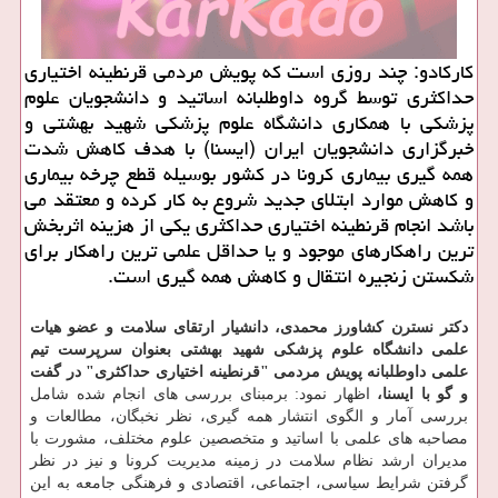
كاركادو: چند روزی است كه پویش مردمی قرنطینه اختیاری
حداكثری توسط گروه داوطلبانه اساتید و دانشجویان علوم
پزشكی با همكاری دانشگاه علوم پزشكی شهید بهشتی و
خبرگزاری دانشجویان ایران (ایسنا) با هدف كاهش شدت
همه گیری بیماری كرونا در كشور بوسیله قطع چرخه بیماری
و كاهش موارد ابتلای جدید شروع به كار كرده و معتقد می
باشد انجام قرنطینه اختیاری حداكثری یكی از هزینه اثربخش
ترین راهكارهای موجود و یا حداقل علمی ترین راهكار برای
شكستن زنجیره انتقال و كاهش همه گیری است.
دكتر نسترن كشاورز محمدی، دانشیار ارتقای سلامت و عضو هیات
علمی دانشگاه علوم پزشكی شهید بهشتی بعنوان سرپرست تیم
علمی داوطلبانه پویش مردمی "قرنطینه اختیاری حداكثری" در گفت
و گو با ایسنا،
اظهار نمود: برمبنای بررسی های انجام شده شامل
بررسی آمار و الگوی انتشار همه گیری، نظر نخبگان، مطالعات و
مصاحبه های علمی با اساتید و متخصصین علوم مختلف، مشورت با
مدیران ارشد نظام سلامت در زمینه مدیریت كرونا و نیز در نظر
گرفتن شرایط سیاسی، اجتماعی، اقتصادی و فرهنگی جامعه به این