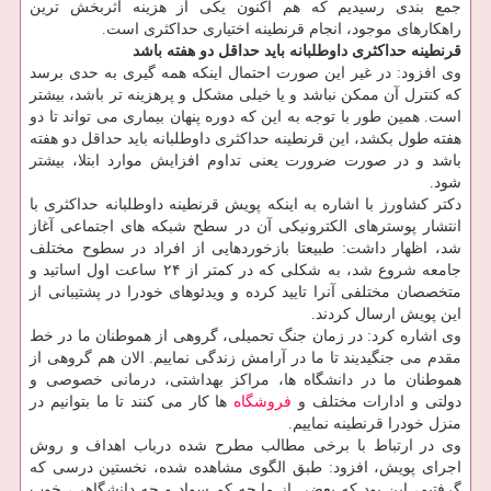
جمع بندی رسیدیم كه هم اكنون یكی از هزینه اثربخش ترین
راهكارهای موجود، انجام قرنطینه اختیاری حداكثری است.
قرنطینه حداكثری داوطلبانه باید حداقل دو هفته باشد
وی افزود: در غیر این صورت احتمال اینكه همه گیری به حدی برسد
كه كنترل آن ممكن نباشد و یا خیلی مشكل و پرهزینه تر باشد، بیشتر
است. همین طور با توجه به این كه دوره پنهان بیماری می تواند تا دو
هفته طول بكشد، این قرنطینه حداكثری داوطلبانه باید حداقل دو هفته
باشد و در صورت ضرورت یعنی تداوم افزایش موارد ابتلا، بیشتر
شود.
دكتر كشاورز با اشاره به اینكه پویش قرنطینه داوطلبانه حداكثری با
انتشار پوسترهای الكترونیكی آن در سطح شبكه های اجتماعی آغاز
شد، اظهار داشت: طبیعتا بازخوردهایی از افراد در سطوح مختلف
جامعه شروع شد، به شكلی كه در كمتر از ۲۴ ساعت اول اساتید و
متخصصان مختلفی آنرا تایید كرده و ویدئوهای خودرا در پشتیبانی از
این پویش ارسال كردند.
وی اشاره كرد: در زمان جنگ تحمیلی، گروهی از هموطنان ما در خط
مقدم می جنگیدیند تا ما در آرامش زندگی نماییم. الان هم گروهی از
هموطنان ما در دانشگاه ها، مراكز بهداشتی، درمانی خصوصی و
دولتی و ادارات مختلف و
فروشگاه
ها كار می كنند تا ما بتوانیم در
منزل خودرا قرنطینه نماییم.
وی در ارتباط با برخی مطالب مطرح شده درباب اهداف و روش
اجرای پویش، افزود: طبق الگوی مشاهده شده، نخستین درسی كه
گرفتیم، این بود كه بعضی از ما چه كم سواد و چه دانشگاهی، خوب